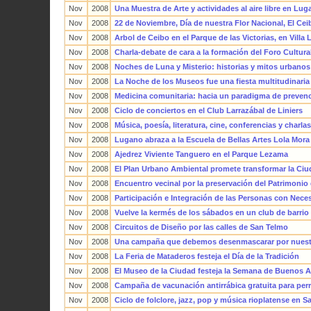
Nov
2008
Una Muestra de Arte y actividades al aire libre en Lu
Nov
2008
22 de Noviembre, Día de nuestra Flor Nacional, El Cei
Nov
2008
Arbol de Ceibo en el Parque de las Victorias, en Villa
Nov
2008
Charla-debate de cara a la formación del Foro Cultur
Nov
2008
Noches de Luna y Misterio: historias y mitos urbanos
Nov
2008
La Noche de los Museos fue una fiesta multitudinaria
Nov
2008
Medicina comunitaria: hacia un paradigma de prevenc
Nov
2008
Ciclo de conciertos en el Club Larrazábal de Liniers
Nov
2008
Música, poesía, literatura, cine, conferencias y charla
Nov
2008
Lugano abraza a la Escuela de Bellas Artes Lola Mora
Nov
2008
Ajedrez Viviente Tanguero en el Parque Lezama
Nov
2008
El Plan Urbano Ambiental promete transformar la Ci
Nov
2008
Encuentro vecinal por la preservación del Patrimonio
Nov
2008
Participación e Integración de las Personas con Nece
Nov
2008
Vuelve la kermés de los sábados en un club de barrio
Nov
2008
Circuitos de Diseño por las calles de San Telmo
Nov
2008
Una campaña que debemos desenmascarar por nuest
Nov
2008
La Feria de Mataderos festeja el Día de la Tradición
Nov
2008
El Museo de la Ciudad festeja la Semana de Buenos A
Nov
2008
Campaña de vacunación antirrábica gratuita para per
Nov
2008
Ciclo de folclore, jazz, pop y música rioplatense en 