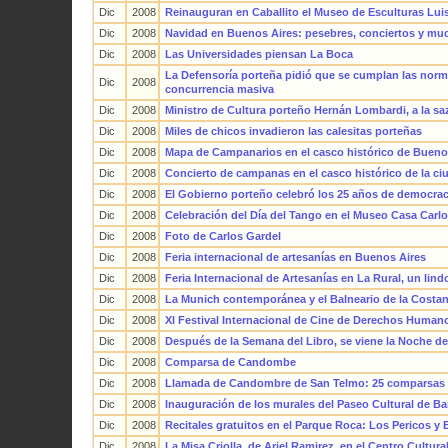
Dic
2008
Reinauguran en Caballito el Museo de Esculturas Luis
Dic
2008
Navidad en Buenos Aires: pesebres, conciertos y mu
Dic
2008
Las Universidades piensan La Boca
La Defensoría porteña pidió que se cumplan las norm
Dic
2008
concurrencia masiva
Dic
2008
Ministro de Cultura porteño Hernán Lombardi, a la sa
Dic
2008
Miles de chicos invadieron las calesitas porteñas
Dic
2008
Mapa de Campanarios en el casco histórico de Bueno
Dic
2008
Concierto de campanas en el casco histórico de la ci
Dic
2008
El Gobierno porteño celebró los 25 años de democrac
Dic
2008
Celebración del Día del Tango en el Museo Casa Carl
Dic
2008
Foto de Carlos Gardel
Dic
2008
Feria internacional de artesanías en Buenos Aires
Dic
2008
Feria Internacional de Artesanías en La Rural, un lin
Dic
2008
La Munich contemporánea y el Balneario de la Costan
Dic
2008
XI Festival Internacional de Cine de Derechos Human
Dic
2008
Después de la Semana del Libro, se viene la Noche de
Dic
2008
Comparsa de Candombe
Dic
2008
Llamada de Candombre de San Telmo: 25 comparsas 
Dic
2008
Inauguración de los murales del Paseo Cultural de Ba
Dic
2008
Recitales gratuitos en el Parque Roca: Los Pericos y 
Dic
2008
La Misa Criolla, de Ariel Ramirez, en el Centro Cultur