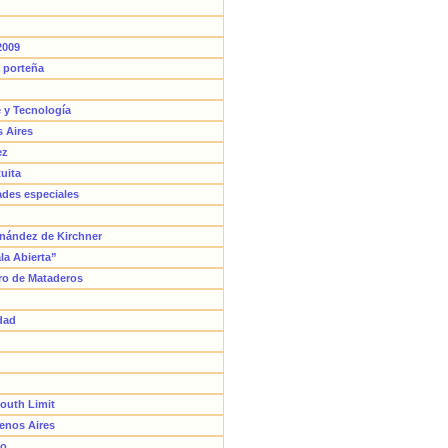
2009
a porteña
e y Tecnología
s Aires
ez
tuita
ades especiales
ernández de Kirchner
la Abierta”
tro de Mataderos
idad
South Limit
uenos Aires
no