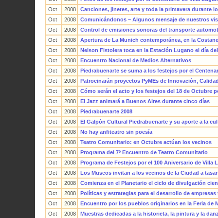
Oct
2008
Canciones, jinetes, arte y toda la primavera durante l
Oct
2008
Comunicándonos – Algunos mensaje de nuestros vis
Oct
2008
Control de emisiones sonoras del transporte automo
Oct
2008
Apertura de La Munich contemporánea, en la Costane
Oct
2008
Nelson Fistolera toca en la Estación Lugano el día de
Oct
2008
Encuentro Nacional de Medios Alternativos
Oct
2008
Piedrabuenarte se suma a los festejos por el Centenar
Oct
2008
Patrocinarán proyectos PyMEs de Innovación, Calida
Oct
2008
Cómo serán el acto y los festejos del 18 de Octubre p
Oct
2008
El Jazz animará a Buenos Aires durante cinco días
Oct
2008
Piedrabuenarte 2008
Oct
2008
El Galpón Cultural Piedrabuenarte y su aporte a la cu
Oct
2008
No hay anfiteatro sin poesía
Oct
2008
Teatro Comunitario: en Octubre actúan los vecinos
Oct
2008
Programa del 7º Encuentro de Teatro Comunitario
Oct
2008
Programa de Festejos por el 100 Aniversario de Villa
Oct
2008
Los Museos invitan a los vecinos de la Ciudad a tasa
Oct
2008
Comienza en el Planetario el ciclo de divulgación cien
Oct
2008
Políticas y estrategias para el desarrollo de empresas
Oct
2008
Encuentro por los pueblos originarios en la Feria de
Oct
2008
Muestras dedicadas a la historieta, la pintura y la dan