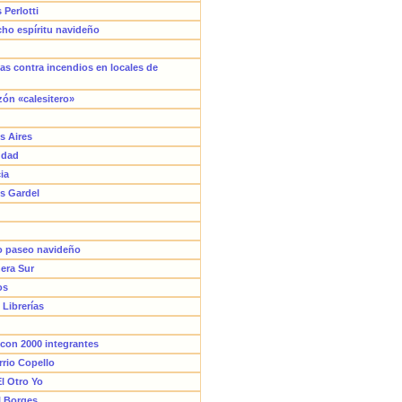
 Perlotti
cho espíritu navideño
as contra incendios en locales de
zón «calesitero»
s Aires
udad
ia
os Gardel
do paseo navideño
era Sur
os
 Librerías
con 2000 integrantes
rrio Copello
El Otro Yo
al Borges