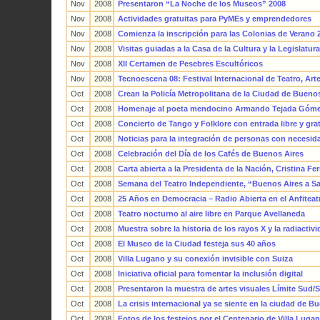
Nov
2008
Presentaron “La Noche de los Museos” 2008
Nov
2008
Actividades gratuitas para PyMEs y emprendedores
Nov
2008
Comienza la inscripción para las Colonias de Verano 
Nov
2008
Visitas guiadas a la Casa de la Cultura y la Legislatur
Nov
2008
XII Certamen de Pesebres Escultóricos
Nov
2008
Tecnoescena 08: Festival Internacional de Teatro, Art
Oct
2008
Crean la Policía Metropolitana de la Ciudad de Bueno
Oct
2008
Homenaje al poeta mendocino Armando Tejada Góm
Oct
2008
Concierto de Tango y Folklore con entrada libre y gra
Oct
2008
Noticias para la integración de personas con necesid
Oct
2008
Celebración del Día de los Cafés de Buenos Aires
Oct
2008
Carta abierta a la Presidenta de la Nación, Cristina F
Oct
2008
Semana del Teatro Independiente, “Buenos Aires a Sa
Oct
2008
25 Años en Democracia – Radio Abierta en el Anfitea
Oct
2008
Teatro nocturno al aire libre en Parque Avellaneda
Oct
2008
Muestra sobre la historia de los rayos X y la radiactiv
Oct
2008
El Museo de la Ciudad festeja sus 40 años
Oct
2008
Villa Lugano y su conexión invisible con Suiza
Oct
2008
Iniciativa oficial para fomentar la inclusión digital
Oct
2008
Presentaron la muestra de artes visuales Límite Sud/
Oct
2008
La crisis internacional ya se siente en la ciudad de B
Oct
2008
Fotos de los festejos por el Centenario de Villa Luga