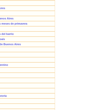
Aires
enos Aires
os meses de primavera
 del barrio
pais
 de Buenos Aires
gentino
storia