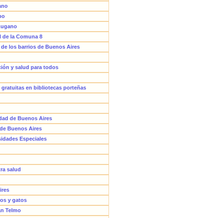
gano
bo
 Lugano
al de la Comuna 8
 de los barrios de Buenos Aires
ión y salud para todos
s gratuitas en bibliotecas porteñas
udad de Buenos Aires
 de Buenos Aires
sidades Especiales
ra salud
ires
ros y gatos
San Telmo