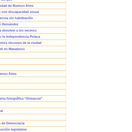
Ciudad de Buenos Aires
s con discapacidad visual
ecnia sin habilitación
sé Hernández
 devolver a los vecinos
o la independencia Polaca
tintos rincones de la ciudad
ldi en Mataderos
uenos Aires
ra fotográfica “Distancia”
al
s de Democracia
unción legislativa