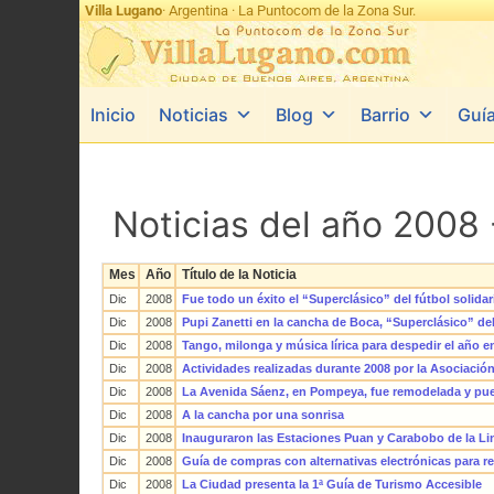
Villa Lugano
· Argentina · La Puntocom de la Zona Sur.
Inicio
Noticias
Blog
Barrio
Guí
Noticias del año 2008 
Mes
Año
Título de la Noticia
Dic
2008
Fue todo un éxito el “Superclásico” del fútbol solidar
Dic
2008
Pupi Zanetti en la cancha de Boca, “Superclásico” del
Dic
2008
Tango, milonga y música lírica para despedir el año 
Dic
2008
Actividades realizadas durante 2008 por la Asociación
Dic
2008
La Avenida Sáenz, en Pompeya, fue remodelada y pue
Dic
2008
A la cancha por una sonrisa
Dic
2008
Inauguraron las Estaciones Puan y Carabobo de la Li
Dic
2008
Guía de compras con alternativas electrónicas para r
Dic
2008
La Ciudad presenta la 1ª Guía de Turismo Accesible