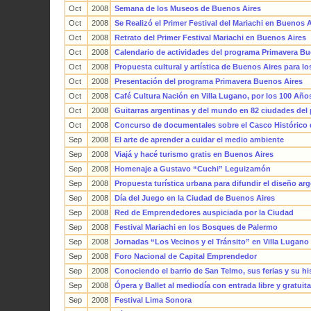
Oct
2008
Semana de los Museos de Buenos Aires
Oct
2008
Se Realizó el Primer Festival del Mariachi en Buenos 
Oct
2008
Retrato del Primer Festival Mariachi en Buenos Aires
Oct
2008
Calendario de actividades del programa Primavera Bu
Oct
2008
Propuesta cultural y artística de Buenos Aires para l
Oct
2008
Presentación del programa Primavera Buenos Aires
Oct
2008
Café Cultura Nación en Villa Lugano, por los 100 Años
Oct
2008
Guitarras argentinas y del mundo en 82 ciudades del 
Oct
2008
Concurso de documentales sobre el Casco Histórico
Sep
2008
El arte de aprender a cuidar el medio ambiente
Sep
2008
Viajá y hacé turismo gratis en Buenos Aires
Sep
2008
Homenaje a Gustavo “Cuchi” Leguizamón
Sep
2008
Propuesta turística urbana para difundir el diseño ar
Sep
2008
Día del Juego en la Ciudad de Buenos Aires
Sep
2008
Red de Emprendedores auspiciada por la Ciudad
Sep
2008
Festival Mariachi en los Bosques de Palermo
Sep
2008
Jornadas “Los Vecinos y el Tránsito” en Villa Lugano
Sep
2008
Foro Nacional de Capital Emprendedor
Sep
2008
Conociendo el barrio de San Telmo, sus ferias y su hi
Sep
2008
Ópera y Ballet al mediodía con entrada libre y gratuita
Sep
2008
Festival Lima Sonora