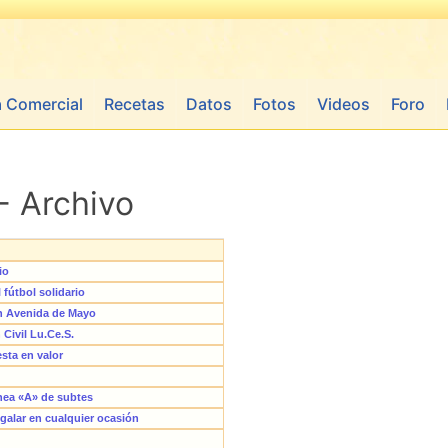
a Comercial
Recetas
Datos
Fotos
Videos
Foro
- Archivo
io
 fútbol solidario
en Avenida de Mayo
 Civil Lu.Ce.S.
sta en valor
nea «A» de subtes
egalar en cualquier ocasión