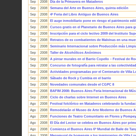
Sep
2008
Día de la Primavera en Mataderos
Sep
2008
Semana del Arte en Buenos Aires, quinta edición
Sep
2008
4ª Feria del Libro Antiguo de Buenos Aires
Sep
2008
El auge inmobiliario pone en riesgo el patrimonio edil
Sep
2008
Cursos gratis en el Planetario de Buenos Aires para 
Sep
2008
Inscripción para el ciclo lectivo 2009 del Instituto Su
Sep
2008
Retratos de ex combatientes de Malvinas en una mues
Sep
2008
Seminario Internacional sobre Producción más Limpi
Sep
2008
Taller de Alcohólicos Anónimos
Sep
2008
A pintar murales en el Barrio Copello – Festival de Ro
Sep
2008
Concurso de fotografía para retratar a las colectivida
Sep
2008
Actividades programadas por el Centenario de Villa 
Sep
2008
Sábado de Rock y Cumbia en el barrio
Sep
2008
Novedades comunales desde el CGPC 8
Sep
2008
BAFIM 2008: Buenos Aires Feria Internacional de Músi
Sep
2008
Ciclo de charlas sobre Internet en Buenos Aires
Ago
2008
Festival folclórico en Mataderos celebrando la funda
Ago
2008
Remodelarán el Museo de Arte Moderno de Buenos A
Ago
2008
Funciones de Teatro Comunitario en Flores y Pompe
Ago
2008
El Día del Lector se celebra en Buenos Aires por prim
Ago
2008
Comienza el Buenos Aires 6º Mundial de Baile de Tan
Ago
2008
Megamural de homenaje a los inmigrantes de Villa L