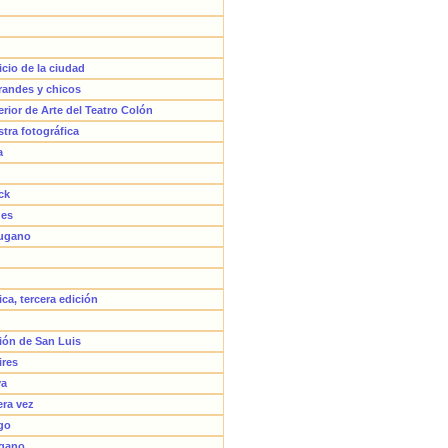
icio de la ciudad
grandes y chicos
perior de Arte del Teatro Colón
tra fotográfica
a
ck
des
Lugano
ca, tercera edición
ción de San Luis
ires
ya
era vez
go
ugano