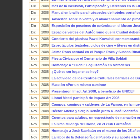
Dic
2008
Mes de la Inclusión, Participación y Derechos en la 
Dic
2008
Manual en braille para huéspedes de hoteles porteño
Dic
2008
Advierten sobre la venta y el almacenamiento de pirot
Dic
2008
Exposición de pesebres de cerámica en el Museo Jo
Dic
2008
Espacios verdes del Autódromo que la Ciudad debería
Nov
2008
Concierto del pianista Pawel Kowalski conmemorand
Nov
2008
Espectáculos teatrales, ciclos de cine y títeres en dis
Nov
2008
Jaime Roos actuará en el Parque Roca y Susana Rina
Nov
2008
Fiesta Cívica por el Centenario de Villa Soldati
Nov
2008
Homenaje a “Cuchi” Leguizamón en Mataderos
Nov
2008
¿Qué es ser luganense hoy?
Nov
2008
La actividad de los Centros Culturales barriales de B
Nov
2008
Maratón «Por un mismo camino»
Nov
2008
Presentaron Imact Art 2008, a beneficio de UNICEF
Nov
2008
Lionel Messi participó de Impact Art 2008
Nov
2008
Campos, caminos y caldenes de La Pampa, en la muest
Nov
2008
Héctor Alterio y Sergio Renán junto a José Sacristán
Nov
2008
Cuentos para adultos, un espectáculo de narración or
Nov
2008
La Gran Milonga del Rioba, en el club Larrazábal
Nov
2008
Homenaje a José Sacristán en el marco de los 25 año
Nov
2008
La labor de la Defensoría del Pueblo y su aporte a la f