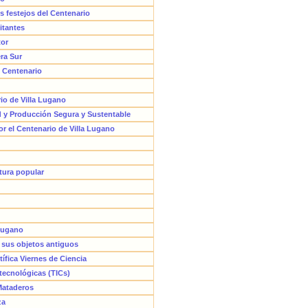
os festejos del Centenario
itantes
tor
ra Sur
l Centenario
io de Villa Lugano
d y Producción Segura y Sustentable
or el Centenario de Villa Lugano
ltura popular
 Lugano
r sus objetos antiguos
tífica Viernes de Ciencia
 tecnológicas (TICs)
 Mataderos
za