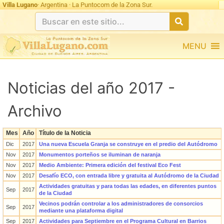
Villa Lugano
· Argentina · La Puntocom de la Zona Sur.
MENU
Noticias del año 2017 -
Archivo
Mes
Año
Título de la Noticia
Dic
2017
Una nueva Escuela Granja se construye en el predio del Autódromo
Nov
2017
Monumentos porteños se iluminan de naranja
Nov
2017
Medio Ambiente: Primera edición del festival Eco Fest
Nov
2017
Desafío ECO, con entrada libre y gratuita al Autódromo de la Ciudad
Actividades gratuitas y para todas las edades, en diferentes puntos
Sep
2017
de la Ciudad
Vecinos podrán controlar a los administradores de consorcios
Sep
2017
mediante una plataforma digital
Sep
2017
Actividades para Septiembre en el Programa Cultural en Barrios