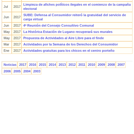
Limpieza de afiches políticos ilegales en el comienzo de la campaña
Jul
2017
electoral
SUBE: Defensa al Consumidor reiteró la gratuidad del servicio de
Jun
2017
carga virtual
Jun
2017
4ª Reunión del Consejo Consultivo Comunal
May
2017
La Histórica Estación de Lugano recuperará sus murales
May
2017
Propuesta de Actividades al Aire Libre para el finde
Mar
2017
Actividades por la Semana de los Derechos del Consumidor
Ene
2017
Actividades gratuitas para los chicos en el centro porteño
Noticias
2017
2016
2015
2014
2013
2012
2011
2010
2009
2008
2007
2006
2005
2004
2003