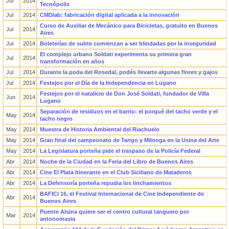
Jul
2014
Tecnópolis
Jul
2014
CMDlab: fabricación digital aplicada a la innovación
Curso de Auxiliar de Mecánico para Bicicletas, gratuito en Buenos
Jul
2014
Aires
Jul
2014
Boleterías de subte comienzan a ser blindadas por la inseguridad
El complejo urbano Soldati experimenta su primera gran
Jul
2014
transformación en años
Jul
2014
Durante la poda del Rosedal, podés llevarte algunas flores y gajos
Jul
2014
Festejos por el Día de la Independencia en Lugano
Festejos por el natalicio de Don José Soldati, fundador de Villa
Jun
2014
Lugano
Separación de residuos en el barrio: el porqué del tacho verde y el
May
2014
tacho negro
May
2014
Muestra de Historia Ambiental del Riachuelo
May
2014
Gran final del campeonato de Tango y Milonga en la Usina del Arte
May
2014
La Legislatura porteña pide el traspaso de la Policía Federal
Abr
2014
Noche de la Ciudad en la Feria del Libro de Buenos Aires
Abr
2014
Cine El Plata Itinerante en el Club Siciliano de Mataderos
Abr
2014
La Defensoría porteña repudia los linchamientos
BAFICI 16, el Festival Internacional de Cine Independiente de
Abr
2014
Buenos Aires
Puente Alsina quiere ser el centro cultural tanguero por
Mar
2014
antonomasia