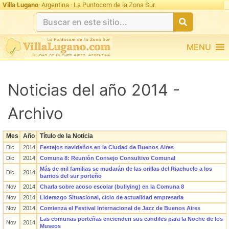
Villa Lugano
· Argentina · La Puntocom de la Zona Sur.
MENU
Noticias del año 2014 -
Archivo
Mes
Año
Título de la Noticia
Dic
2014
Festejos navideños en la Ciudad de Buenos Aires
Dic
2014
Comuna 8: Reunión Consejo Consultivo Comunal
Más de mil familias se mudarán de las orillas del Riachuelo a los
Dic
2014
barrios del sur porteño
Nov
2014
Charla sobre acoso escolar (bullying) en la Comuna 8
Nov
2014
Liderazgo Situacional, ciclo de actualidad empresaria
Nov
2014
Comienza el Festival Internacional de Jazz de Buenos Aires
Las comunas porteñas encienden sus candiles para la Noche de los
Nov
2014
Museos