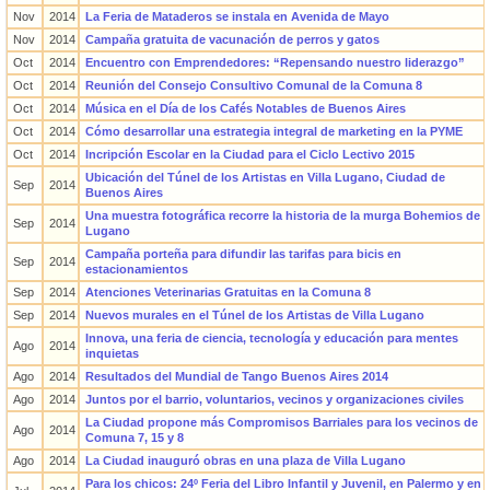
Nov
2014
La Feria de Mataderos se instala en Avenida de Mayo
Nov
2014
Campaña gratuita de vacunación de perros y gatos
Oct
2014
Encuentro con Emprendedores: “Repensando nuestro liderazgo”
Oct
2014
Reunión del Consejo Consultivo Comunal de la Comuna 8
Oct
2014
Música en el Día de los Cafés Notables de Buenos Aires
Oct
2014
Cómo desarrollar una estrategia integral de marketing en la PYME
Oct
2014
Incripción Escolar en la Ciudad para el Ciclo Lectivo 2015
Ubicación del Túnel de los Artistas en Villa Lugano, Ciudad de
Sep
2014
Buenos Aires
Una muestra fotográfica recorre la historia de la murga Bohemios de
Sep
2014
Lugano
Campaña porteña para difundir las tarifas para bicis en
Sep
2014
estacionamientos
Sep
2014
Atenciones Veterinarias Gratuitas en la Comuna 8
Sep
2014
Nuevos murales en el Túnel de los Artistas de Villa Lugano
Innova, una feria de ciencia, tecnología y educación para mentes
Ago
2014
inquietas
Ago
2014
Resultados del Mundial de Tango Buenos Aires 2014
Ago
2014
Juntos por el barrio, voluntarios, vecinos y organizaciones civiles
La Ciudad propone más Compromisos Barriales para los vecinos de
Ago
2014
Comuna 7, 15 y 8
Ago
2014
La Ciudad inauguró obras en una plaza de Villa Lugano
Para los chicos: 24º Feria del Libro Infantil y Juvenil, en Palermo y en