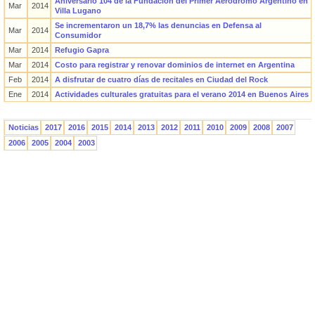
Aniversario 104 de la Fundación del Primer Aeródromo Argentino en
Mar
2014
Villa Lugano
Se incrementaron un 18,7% las denuncias en Defensa al
Mar
2014
Consumidor
Mar
2014
Refugio Gapra
Mar
2014
Costo para registrar y renovar dominios de internet en Argentina
Feb
2014
A disfrutar de cuatro días de recitales en Ciudad del Rock
Ene
2014
Actividades culturales gratuitas para el verano 2014 en Buenos Aires
Noticias
2017
2016
2015
2014
2013
2012
2011
2010
2009
2008
2007
2006
2005
2004
2003