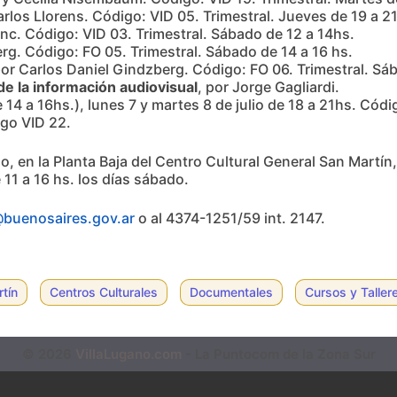
arlos Llorens. Código: VID 05. Trimestral. Jueves de 19 a 21
anc. Código: VID 03. Trimestral. Sábado de 12 a 14hs.
rg. Código: FO 05. Trimestral. Sábado de 14 a 16 hs.
por Carlos Daniel Gindzberg. Código: FO 06. Trimestral. Sá
de la información audiovisual
, por Jorge Gagliardi.
de 14 a 16hs.), lunes 7 y martes 8 de julio de 18 a 21hs. Códi
igo VID 22.
nio, en la Planta Baja del Centro Cultural General San Mart
e 11 a 16 hs. los días sábado.
@buenosaires.gov.ar
o al 4374-1251/59 int. 2147.
tín
Centros Culturales
Documentales
Cursos y Taller
© 2026
VillaLugano.com
- La Puntocom de la Zona Sur