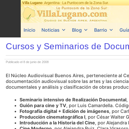
Villa Lugano
· Argentina · La Puntocom de la Zona Sur.
Inicio
Noticias
Blog
Barrio
Guí
Cursos y Seminarios de Docume
Publicado el 8 de junio de 2008
El Núcleo Audiovisual Buenos Aires, perteneciente al Ce
documentación audiovisual sobre las artes y las ciencias
documentales y análisis y clasificación de obras produc
Seminario intensivo de Realización Documental
,
Guión para cine y TV
, por Luis Camardella. Código
Fotografía digital + Edición de imágenes
, por Car
Producción cinematográfica I
, por César Walter 
Introducción a la Historia del Cine
, por Alejandra
Cine Moderno
, por Alejandra Ruiz, Clara Virasor