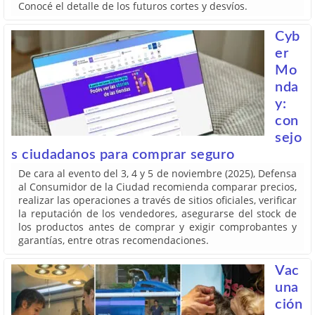
Conocé el detalle de los futuros cortes y desvíos.
Cyb
er
Mo
nda
y:
con
sejo
s ciudadanos para comprar seguro
De cara al evento del 3, 4 y 5 de noviembre (2025), Defensa
al Consumidor de la Ciudad recomienda comparar precios,
realizar las operaciones a través de sitios oficiales, verificar
la reputación de los vendedores, asegurarse del stock de
los productos antes de comprar y exigir comprobantes y
garantías, entre otras recomendaciones.
Vac
una
ción