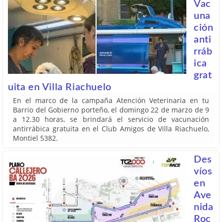
Vac
una
ción
anti
rráb
ica
grat
uita en Villa Riachuelo
En el marco de la campaña Atención Veterinaria en tu
Barrio del Gobierno porteño, el domingo 22 de marzo de 9
a 12.30 horas, se brindará el servicio de vacunación
antirrábica gratuita en el Club Amigos de Villa Riachuelo,
Montiel 5382.
Des
víos
en
Ave
nida
Roc