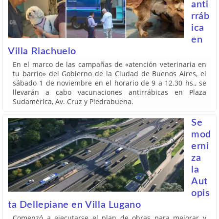
anti
rráb
ica
en
Villa Riachuelo
En el marco de las campañas de «atención veterinaria en
tu barrio» del Gobierno de la Ciudad de Buenos Aires, el
sábado 1 de noviembre en el horario de 9 a 12.30 hs., se
llevarán a cabo vacunaciones antirrábicas en Plaza
Sudamérica, Av. Cruz y Piedrabuena.
Se
mod
erni
za
la
Aut
opis
ta Dellepiane en Villa Lugano
Comenzó a ejecutarse el plan de obras para mejorar y