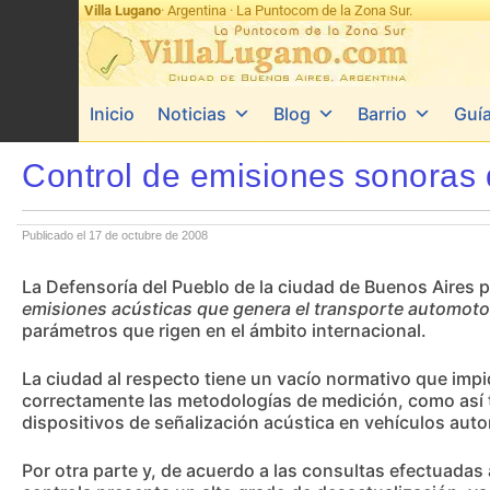
Villa Lugano
· Argentina · La Puntocom de la Zona Sur.
Inicio
Noticias
Blog
Barrio
Guí
Control de emisiones sonoras 
Publicado el 17 de octubre de 2008
La Defensoría del Pueblo de la ciudad de Buenos Aires 
emisiones acústicas que genera el transporte automoto
parámetros que rigen en el ámbito internacional.
La ciudad al respecto tiene un vacío normativo que impid
correctamente las metodologías de medición, como así 
dispositivos de señalización acústica en vehículos aut
Por otra parte y, de acuerdo a las consultas efectuadas 