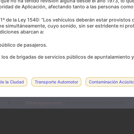
 que no ha tenido revisión alguna desde el año 1973, lo qu
utoridad de Aplicación, afectando tanto a las personas como
31º de la Ley 1540: “Los vehículos deberán estar provistos 
ne simultáneamente, cuyo sonido, sin ser estridente ni pr
ndiciones abarcan a:
público de pasajeros.
 los de brigadas de servicios públicos de apuntalamiento 
de la Ciudad
Transporte Automotor
Contaminación Acústi
© 2026
VillaLugano.com
- La Puntocom de la Zona Sur