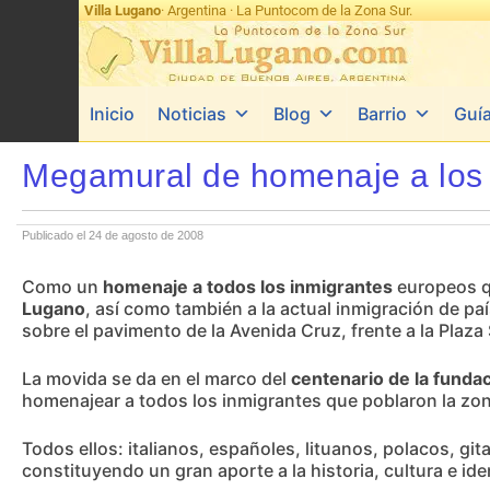
Villa Lugano
· Argentina · La Puntocom de la Zona Sur.
Inicio
Noticias
Blog
Barrio
Guí
Megamural de homenaje a los 
Publicado el 24 de agosto de 2008
Como un
homenaje a todos los inmigrantes
europeos q
Lugano
, así como también a la actual inmigración de pa
sobre el pavimento de la Avenida Cruz, frente a la Pla
La movida se da en el marco del
centenario de la fundac
homenajear a todos los inmigrantes que poblaron la zona
Todos ellos: italianos, españoles, lituanos, polacos, g
constituyendo un gran aporte a la historia, cultura e ide