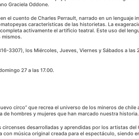
ano Graciela Oddone.
n el cuento de Charles Perrault, narrado en un lenguaje im
omatopeyas características de las historietas. La exageració
 completa activamente el artificio teatral. Este uso del le
os mismos.
816-3307), los Miércoles, Jueves, Viernes y Sábados a las 
domingo 27 a las 17.00.
uevo circo” que recrea el universo de los mineros de chile a
a de hombres y mujeres que han marcado nuestra historia.
as circenses desarrolladas y aprendidas por los artistas de
a con música original creada para el espectáculo, siendo e