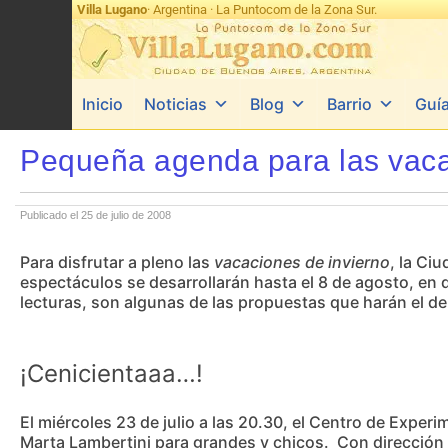
Villa Lugano
· Argentina · La Puntocom de la Zona Sur.
Inicio
Noticias
Blog
Barrio
Guí
Pequeña agenda para las vaca
Publicado el 25 de julio de 2008
Para disfrutar a pleno las
vacaciones de invierno
, la Ci
espectáculos se desarrollarán hasta el 8 de agosto, en d
lecturas, son algunas de las propuestas que harán el de
¡Cenicientaaa…!
El miércoles 23 de julio a las 20.30, el Centro de Expe
Marta Lambertini para grandes y chicos. Con dirección m