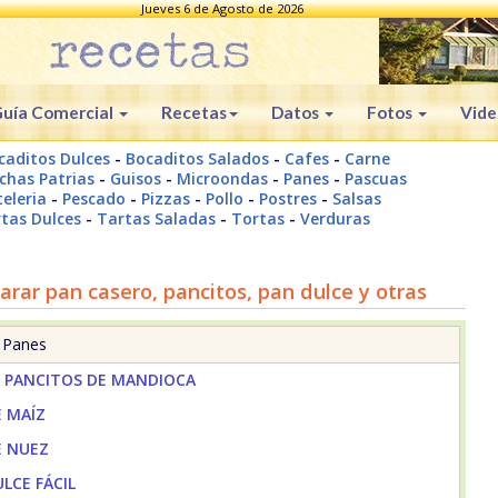
Jueves 6 de Agosto de 2026
uía Comercial
Recetas
Datos
Fotos
Vide
caditos Dulces
-
Bocaditos Salados
-
Cafes
-
Carne
chas Patrias
-
Guisos
-
Microondas
-
Panes
-
Pascuas
eleria
-
Pescado
-
Pizzas
-
Pollo
-
Postres
-
Salsas
tas Dulces
-
Tartas Saladas
-
Tortas
-
Verduras
rar pan casero, pancitos, pan dulce y otras
a Panes
S PANCITOS DE MANDIOCA
E MAÍZ
E NUEZ
LCE FÁCIL