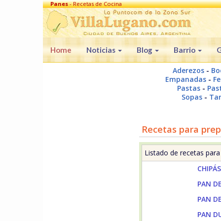
Panes
- Recetas de Cocina
Home
Noticias
Blog
Barrio
G
Aderezos
-
Bo
Empanadas
-
Fe
Pastas
-
Past
Sopas
-
Tar
Recetas para prepa
Listado de recetas par
CHIPÁ
PAN D
PAN D
PAN DU