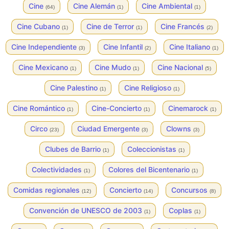
Cine
Cine Alemán
Cine Ambiental
(64)
(1)
(1)
Cine Cubano
Cine de Terror
Cine Francés
(1)
(1)
(2)
Cine Independiente
Cine Infantil
Cine Italiano
(3)
(2)
(1)
Cine Mexicano
Cine Mudo
Cine Nacional
(1)
(1)
(5)
Cine Palestino
Cine Religioso
(1)
(1)
Cine Romántico
Cine-Concierto
Cinemarock
(1)
(1)
(1)
Circo
Ciudad Emergente
Clowns
(23)
(3)
(3)
Clubes de Barrio
Coleccionistas
(1)
(1)
Colectividades
Colores del Bicentenario
(1)
(1)
Comidas regionales
Concierto
Concursos
(12)
(14)
(8)
Convención de UNESCO de 2003
Coplas
(1)
(1)