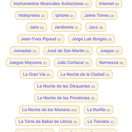
Instrumentos Musicales Autóctonos
Internet
(1)
(6)
Intérpretes
Iphone
Jaime Torres
(1)
(1)
(3)
Jairo
Jardinería
Jazz
(1)
(1)
(6)
Jean-Yves Pipaud
Jorge Luis Borges
(1)
(2)
Jornadas
José de San Martin
Juegos
(2)
(1)
(2)
Juegos Mayores
Julio Cortázar
Kermesse
(1)
(3)
(4)
La Gran Vía
La Noche de la Ciudad
(4)
(1)
La Noche de las Disquerías
(2)
La Noche de las Provincias
(2)
La Noche de los Museos
La Runfla
(13)
(1)
La Torre de Babel de Libros
La Traviata
(1)
(1)