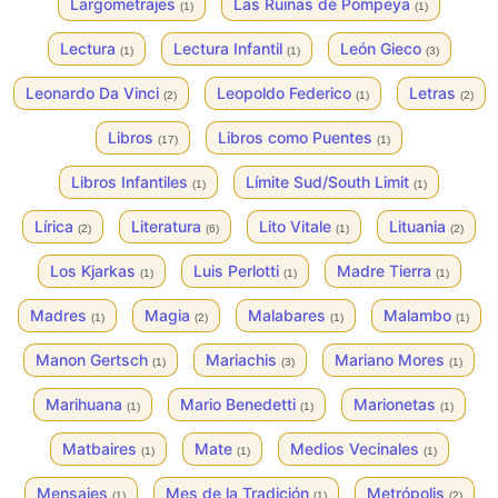
Largometrajes
Las Ruinas de Pompeya
(1)
(1)
Lectura
Lectura Infantil
León Gieco
(1)
(1)
(3)
Leonardo Da Vinci
Leopoldo Federico
Letras
(2)
(1)
(2)
Libros
Libros como Puentes
(17)
(1)
Libros Infantiles
Límite Sud/South Limit
(1)
(1)
Lírica
Literatura
Lito Vitale
Lituania
(2)
(6)
(1)
(2)
Los Kjarkas
Luis Perlotti
Madre Tierra
(1)
(1)
(1)
Madres
Magia
Malabares
Malambo
(1)
(2)
(1)
(1)
Manon Gertsch
Mariachis
Mariano Mores
(1)
(3)
(1)
Marihuana
Mario Benedetti
Marionetas
(1)
(1)
(1)
Matbaires
Mate
Medios Vecinales
(1)
(1)
(1)
Mensajes
Mes de la Tradición
Metrópolis
(1)
(1)
(2)