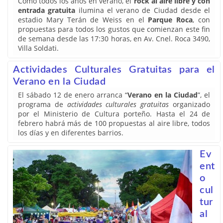
Como todos los años en verano, el
rock al aire libre y con
entrada gratuita
ilumina el verano de Ciudad desde el
estadio Mary Terán de Weiss en el
Parque Roca
, con
propuestas para todos los gustos que comienzan este fin
de semana desde las 17:30 horas, en Av. Cnel. Roca 3490,
Villa Soldati.
Actividades Culturales Gratuitas para el
Verano en la Ciudad
El sábado 12 de enero arranca “
Verano en la Ciudad
”, el
programa de
actividades culturales gratuitas
organizado
por el Ministerio de Cultura porteño. Hasta el 24 de
febrero habrá más de 100 propuestas al aire libre, todos
los días y en diferentes barrios.
Ev
ent
o
cul
tur
al