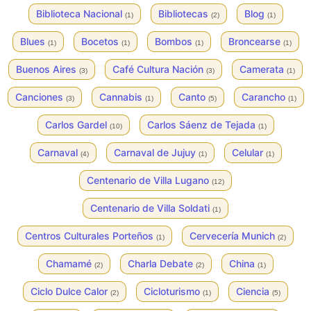
Biblioteca Nacional
Bibliotecas
Blog
(1)
(2)
(1)
Blues
Bocetos
Bombos
Broncearse
(1)
(1)
(1)
(1)
Buenos Aires
Café Cultura Nación
Camerata
(3)
(3)
(1)
Canciones
Cannabis
Canto
Carancho
(3)
(1)
(5)
(1)
Carlos Gardel
Carlos Sáenz de Tejada
(10)
(1)
Carnaval
Carnaval de Jujuy
Celular
(4)
(1)
(1)
Centenario de Villa Lugano
(12)
Centenario de Villa Soldati
(1)
Centros Culturales Porteños
Cervecería Munich
(1)
(2)
Chamamé
Charla Debate
China
(2)
(2)
(1)
Ciclo Dulce Calor
Cicloturismo
Ciencia
(2)
(1)
(5)