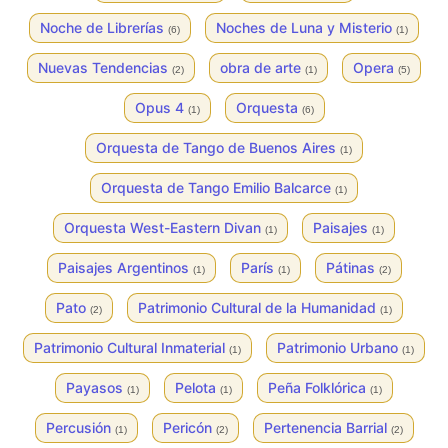
Noche de Librerías
Noches de Luna y Misterio
(6)
(1)
Nuevas Tendencias
obra de arte
Opera
(2)
(1)
(5)
Opus 4
Orquesta
(1)
(6)
Orquesta de Tango de Buenos Aires
(1)
Orquesta de Tango Emilio Balcarce
(1)
Orquesta West-Eastern Divan
Paisajes
(1)
(1)
Paisajes Argentinos
París
Pátinas
(1)
(1)
(2)
Pato
Patrimonio Cultural de la Humanidad
(2)
(1)
Patrimonio Cultural Inmaterial
Patrimonio Urbano
(1)
(1)
Payasos
Pelota
Peña Folklórica
(1)
(1)
(1)
Percusión
Pericón
Pertenencia Barrial
(1)
(2)
(2)