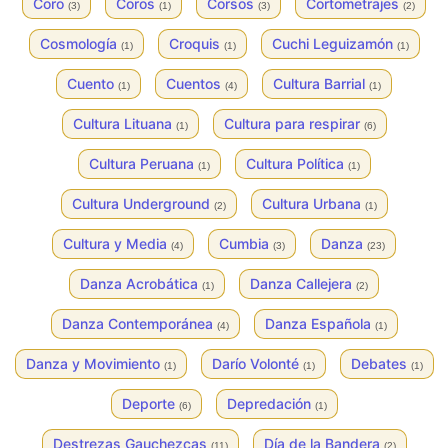
Coro
Coros
Corsos
Cortometrajes
(3)
(1)
(3)
(2)
Cosmología
Croquis
Cuchi Leguizamón
(1)
(1)
(1)
Cuento
Cuentos
Cultura Barrial
(1)
(4)
(1)
Cultura Lituana
Cultura para respirar
(1)
(6)
Cultura Peruana
Cultura Política
(1)
(1)
Cultura Underground
Cultura Urbana
(2)
(1)
Cultura y Media
Cumbia
Danza
(4)
(3)
(23)
Danza Acrobática
Danza Callejera
(1)
(2)
Danza Contemporánea
Danza Española
(4)
(1)
Danza y Movimiento
Darío Volonté
Debates
(1)
(1)
(1)
Deporte
Depredación
(6)
(1)
Destrezas Gauchezcas
Día de la Bandera
(11)
(2)