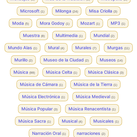
Microsoft
Milonga
Misa Criolla
(1)
(24)
(3)
Moda
Mora Godoy
Mozart
MP3
(5)
(1)
(1)
(1)
Muestra
Multimedia
Mundial
(8)
(1)
(2)
Mundo Alas
Mural
Murales
Murgas
(1)
(4)
(7)
(11)
Murillo
Museo de la Ciudad
Museos
(2)
(2)
(14)
Música
Música Celta
Música Clásica
(99)
(1)
(3)
Música de Cámara
Música de la Tierra
(1)
(1)
Música Electrónica
Música Medieval
(1)
(1)
Música Popular
Música Renacentista
(3)
(1)
Música Sacra
Musical
Musicales
(1)
(4)
(1)
Narración Oral
narraciones
(1)
(2)