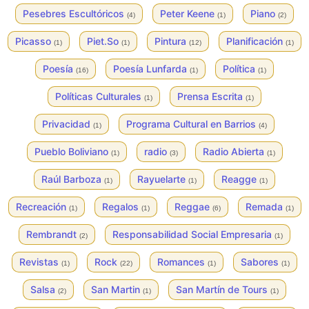
Pesebres Escultóricos
Peter Keene
Piano
(4)
(1)
(2)
Picasso
Piet.So
Pintura
Planificación
(1)
(1)
(12)
(1)
Poesía
Poesía Lunfarda
Política
(16)
(1)
(1)
Políticas Culturales
Prensa Escrita
(1)
(1)
Privacidad
Programa Cultural en Barrios
(1)
(4)
Pueblo Boliviano
radio
Radio Abierta
(1)
(3)
(1)
Raúl Barboza
Rayuelarte
Reagge
(1)
(1)
(1)
Recreación
Regalos
Reggae
Remada
(1)
(1)
(6)
(1)
Rembrandt
Responsabilidad Social Empresaria
(2)
(1)
Revistas
Rock
Romances
Sabores
(1)
(22)
(1)
(1)
Salsa
San Martin
San Martín de Tours
(2)
(1)
(1)