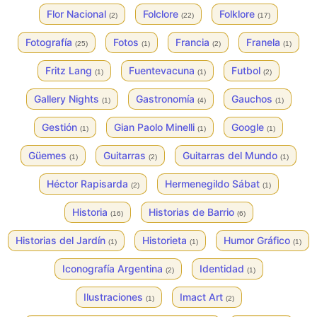
Flor Nacional
Folclore
Folklore
(2)
(22)
(17)
Fotografía
Fotos
Francia
Franela
(25)
(1)
(2)
(1)
Fritz Lang
Fuentevacuna
Futbol
(1)
(1)
(2)
Gallery Nights
Gastronomía
Gauchos
(1)
(4)
(1)
Gestión
Gian Paolo Minelli
Google
(1)
(1)
(1)
Güemes
Guitarras
Guitarras del Mundo
(1)
(2)
(1)
Héctor Rapisarda
Hermenegildo Sábat
(2)
(1)
Historia
Historias de Barrio
(16)
(6)
Historias del Jardín
Historieta
Humor Gráfico
(1)
(1)
(1)
Iconografía Argentina
Identidad
(2)
(1)
Ilustraciones
Imact Art
(1)
(2)