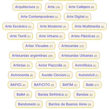
Arquitectura
Arte
Arte Callejero
(2)
(18)
(6)
Arte Contemporáneo
Arte Digital
(1)
(5)
Arte Escénico
Arte Moderno
Arte Multimedia
(1)
(4)
(1)
Arte Textil
Arte Urbano
Artes Plásticas
(1)
(1)
(2)
Artes Visuales
Artesanías
(7)
(12)
Artesanías argentinas
Artesanías Urbanas
(28)
(2)
Artistas
Astor Piazzolla
Astrofísica
(5)
(3)
(1)
Astronomía
Aurelio Cincioni
Automóvil
(9)
(1)
(1)
BAFICI
BAFICITO
BAFIM
Baile
(4)
(3)
(1)
(17)
Ballet
Banda Sinfónica
Bandas
(6)
(2)
(2)
Bandoneón
Barrios de Buenos Aires
(3)
(3)