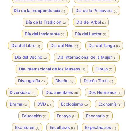
Día de la Independencia
Día de la Primavera
(1)
(2)
Día de la Tradición
Día del Arbol
(1)
(1)
Día del Inmigrante
Día del Lector
(4)
(1)
Día del Libro
Día del Niño
Día del Tango
(1)
(2)
(2)
Día del Vecino
Día Internacional de la Mujer
(1)
(1)
Día Internacional de los Museos
Dibujo
(1)
(5)
Discografía
Diseño
Diseño Textil
(1)
(3)
(1)
Diversidad
Documentales
Dos Hermanos
(2)
(8)
(1)
Drama
DVD
Ecologismo
Economía
(1)
(1)
(1)
(1)
Educación
Ensayo
Escenario
(1)
(1)
(1)
Escritores
Esculturas
Espectáculos
(1)
(6)
(1)