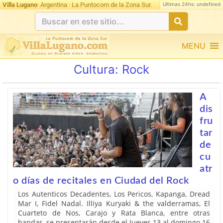
Ultimas 24hs: undefined
Villa Lugano
· Argentina · La Puntocom de la Zona Sur.
MENU
Cultura:
Rock
A
dis
fru
tar
de
cu
atr
o días de recitales en Ciudad del Rock
Los Autenticos Decadentes, Los Pericos, Kapanga, Dread
Mar I, Fidel Nadal. Illiya Kuryaki & the valderramas, El
Cuarteto de Nos, Carajo y Rata Blanca, entre otras
bandas, se presentarán desde el Jueves 13 al domingo 16