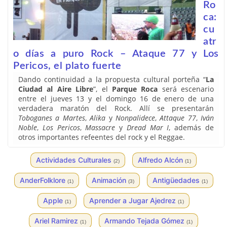
Ro
ca:
cu
atr
o días a puro Rock – Ataque 77 y Los
Pericos, el plato fuerte
Dando continuidad a la propuesta cultural porteña “
La
Ciudad al Aire Libre
”, el
Parque Roca
será escenario
entre el jueves 13 y el domingo 16 de enero de una
verdadera maratón del Rock. Allí se presentarán
Toboganes a Martes
,
Alika
y
Nonpalidece
,
Attaque 77
,
Iván
Noble
,
Los Pericos
,
Massacre
y
Dread Mar I
, además de
otros importantes refeentes del rock y el Reggae.
Actividades Culturales
Alfredo Alcón
(2)
(1)
AnderFolklore
Animación
Antigüedades
(1)
(3)
(1)
Apple
Aprender a Jugar Ajedrez
(1)
(1)
Ariel Ramirez
Armando Tejada Gómez
(1)
(1)