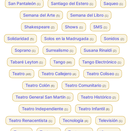
San Pantaleón
Santiago del Estero
Saqueo
(1)
(1)
(1)
Semana del Arte
Semana del Libro
(5)
(1)
Shakespeare
Shows
SMS
(2)
(1)
(1)
Solidaridad
Solos en la Madrugada
Sonidos
(5)
(1)
(2)
Soprano
Surrealismo
Susana Rinaldi
(1)
(1)
(2)
Tabaré Leyton
Tango
Tango Electrónico
(1)
(98)
(1)
Teatro
Teatro Callejero
Teatro Coliseo
(48)
(4)
(1)
Teatro Colón
Teatro Comunitario
(6)
(2)
Teatro General San Martín
Teatro Histórico
(1)
(2)
Teatro Independiente
Teatro Infantil
(1)
(8)
Teatro Renacentista
Tecnología
Televisión
(1)
(4)
(1)