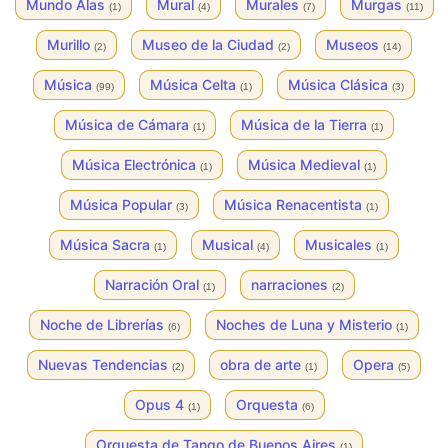
Mundo Alas
Mural
Murales
Murgas
(1)
(4)
(7)
(11)
Murillo
Museo de la Ciudad
Museos
(2)
(2)
(14)
Música
Música Celta
Música Clásica
(99)
(1)
(3)
Música de Cámara
Música de la Tierra
(1)
(1)
Música Electrónica
Música Medieval
(1)
(1)
Música Popular
Música Renacentista
(3)
(1)
Música Sacra
Musical
Musicales
(1)
(4)
(1)
Narración Oral
narraciones
(1)
(2)
Noche de Librerías
Noches de Luna y Misterio
(6)
(1)
Nuevas Tendencias
obra de arte
Opera
(2)
(1)
(5)
Opus 4
Orquesta
(1)
(6)
Orquesta de Tango de Buenos Aires
(1)