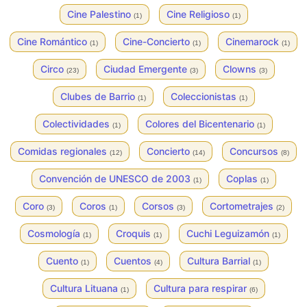
Cine Palestino
Cine Religioso
(1)
(1)
Cine Romántico
Cine-Concierto
Cinemarock
(1)
(1)
(1)
Circo
Ciudad Emergente
Clowns
(23)
(3)
(3)
Clubes de Barrio
Coleccionistas
(1)
(1)
Colectividades
Colores del Bicentenario
(1)
(1)
Comidas regionales
Concierto
Concursos
(12)
(14)
(8)
Convención de UNESCO de 2003
Coplas
(1)
(1)
Coro
Coros
Corsos
Cortometrajes
(3)
(1)
(3)
(2)
Cosmología
Croquis
Cuchi Leguizamón
(1)
(1)
(1)
Cuento
Cuentos
Cultura Barrial
(1)
(4)
(1)
Cultura Lituana
Cultura para respirar
(1)
(6)