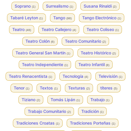
Soprano
Surrealismo
Susana Rinaldi
(1)
(1)
(2)
Tabaré Leyton
Tango
Tango Electrónico
(1)
(98)
(1)
Teatro
Teatro Callejero
Teatro Coliseo
(48)
(4)
(1)
Teatro Colón
Teatro Comunitario
(6)
(2)
Teatro General San Martín
Teatro Histórico
(1)
(2)
Teatro Independiente
Teatro Infantil
(1)
(8)
Teatro Renacentista
Tecnología
Televisión
(1)
(4)
(1)
Tenor
Textos
Texturas
títeres
(1)
(1)
(2)
(5)
Tiziano
Tomás Lipán
Trabajo
(2)
(1)
(1)
Trabajo Comunitario
Tradición
(2)
(1)
Tradiciones Croatas
Tradiciones Porteñas
(1)
(1)