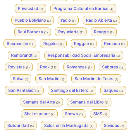
Privacidad
Programa Cultural en Barrios
(1)
(4)
Pueblo Boliviano
radio
Radio Abierta
(1)
(3)
(1)
Raúl Barboza
Rayuelarte
Reagge
(1)
(1)
(1)
Recreación
Regalos
Reggae
Remada
(1)
(1)
(6)
(1)
Rembrandt
Responsabilidad Social Empresaria
(2)
(1)
Revistas
Rock
Romances
Sabores
(1)
(22)
(1)
(1)
Salsa
San Martin
San Martín de Tours
(2)
(1)
(1)
San Pantaleón
Santiago del Estero
Saqueo
(1)
(1)
(1)
Semana del Arte
Semana del Libro
(5)
(1)
Shakespeare
Shows
SMS
(2)
(1)
(1)
Solidaridad
Solos en la Madrugada
Sonidos
(5)
(1)
(2)