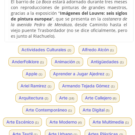
El barrio de
La Boca
estará adornado durante tres meses
con reproducciones de pinturas de grandes maestros,
gracias a la exposición "
Imágenes del Louvre: seis siglos
de pintura europea
", que se presenta en la
costanera de
la avenida Pedro de Mendoza
, desde Caminito hasta el
viejo puente Trasbordador (no se dice oficialmente, pero
es junto al Riachuelo).
Actividades Culturales
Alfredo Alcón
(2)
(1)
AnderFolklore
Animación
Antigüedades
(1)
(3)
(1)
Apple
Aprender a Jugar Ajedrez
(1)
(1)
Ariel Ramirez
Armando Tejada Gómez
(1)
(1)
Arquitectura
Arte
Arte Callejero
(2)
(18)
(6)
Arte Contemporáneo
Arte Digital
(1)
(5)
Arte Escénico
Arte Moderno
Arte Multimedia
(1)
(4)
(1)
Arte Textil
Arte Urbano
Artes Plásticas
(1)
(1)
(2)