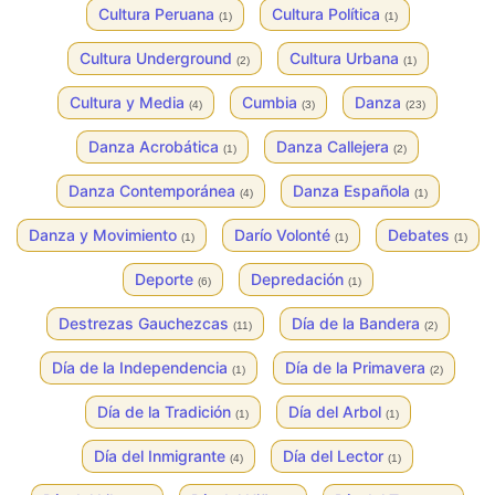
Cultura Peruana
Cultura Política
(1)
(1)
Cultura Underground
Cultura Urbana
(2)
(1)
Cultura y Media
Cumbia
Danza
(4)
(3)
(23)
Danza Acrobática
Danza Callejera
(1)
(2)
Danza Contemporánea
Danza Española
(4)
(1)
Danza y Movimiento
Darío Volonté
Debates
(1)
(1)
(1)
Deporte
Depredación
(6)
(1)
Destrezas Gauchezcas
Día de la Bandera
(11)
(2)
Día de la Independencia
Día de la Primavera
(1)
(2)
Día de la Tradición
Día del Arbol
(1)
(1)
Día del Inmigrante
Día del Lector
(4)
(1)