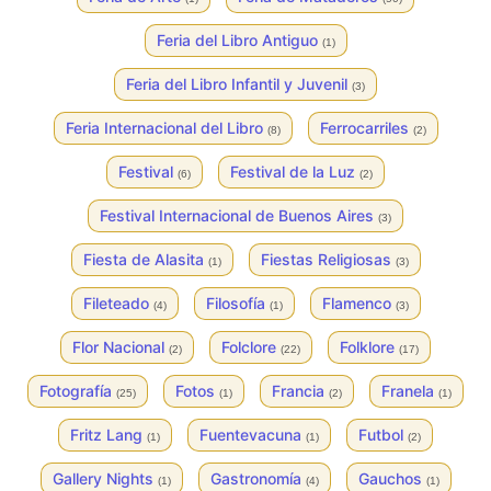
Feria del Libro Antiguo
(1)
Feria del Libro Infantil y Juvenil
(3)
Feria Internacional del Libro
Ferrocarriles
(8)
(2)
Festival
Festival de la Luz
(6)
(2)
Festival Internacional de Buenos Aires
(3)
Fiesta de Alasita
Fiestas Religiosas
(1)
(3)
Fileteado
Filosofía
Flamenco
(4)
(1)
(3)
Flor Nacional
Folclore
Folklore
(2)
(22)
(17)
Fotografía
Fotos
Francia
Franela
(25)
(1)
(2)
(1)
Fritz Lang
Fuentevacuna
Futbol
(1)
(1)
(2)
Gallery Nights
Gastronomía
Gauchos
(1)
(4)
(1)