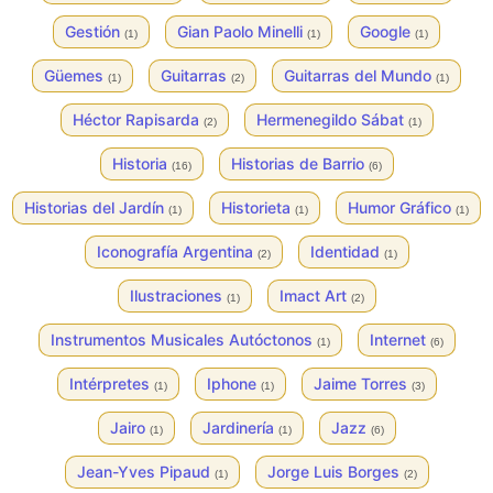
Gestión
Gian Paolo Minelli
Google
(1)
(1)
(1)
Güemes
Guitarras
Guitarras del Mundo
(1)
(2)
(1)
Héctor Rapisarda
Hermenegildo Sábat
(2)
(1)
Historia
Historias de Barrio
(16)
(6)
Historias del Jardín
Historieta
Humor Gráfico
(1)
(1)
(1)
Iconografía Argentina
Identidad
(2)
(1)
Ilustraciones
Imact Art
(1)
(2)
Instrumentos Musicales Autóctonos
Internet
(1)
(6)
Intérpretes
Iphone
Jaime Torres
(1)
(1)
(3)
Jairo
Jardinería
Jazz
(1)
(1)
(6)
Jean-Yves Pipaud
Jorge Luis Borges
(1)
(2)