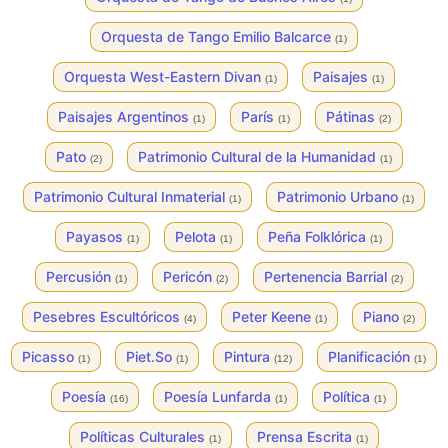
Orquesta de Tango Emilio Balcarce
(1)
Orquesta West-Eastern Divan
Paisajes
(1)
(1)
Paisajes Argentinos
París
Pátinas
(1)
(1)
(2)
Pato
Patrimonio Cultural de la Humanidad
(2)
(1)
Patrimonio Cultural Inmaterial
Patrimonio Urbano
(1)
(1)
Payasos
Pelota
Peña Folklórica
(1)
(1)
(1)
Percusión
Pericón
Pertenencia Barrial
(1)
(2)
(2)
Pesebres Escultóricos
Peter Keene
Piano
(4)
(1)
(2)
Picasso
Piet.So
Pintura
Planificación
(1)
(1)
(12)
(1)
Poesía
Poesía Lunfarda
Política
(16)
(1)
(1)
Políticas Culturales
Prensa Escrita
(1)
(1)