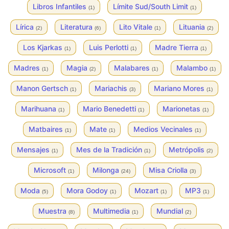
Libros Infantiles
Límite Sud/South Limit
(1)
(1)
Lírica
Literatura
Lito Vitale
Lituania
(2)
(6)
(1)
(2)
Los Kjarkas
Luis Perlotti
Madre Tierra
(1)
(1)
(1)
Madres
Magia
Malabares
Malambo
(1)
(2)
(1)
(1)
Manon Gertsch
Mariachis
Mariano Mores
(1)
(3)
(1)
Marihuana
Mario Benedetti
Marionetas
(1)
(1)
(1)
Matbaires
Mate
Medios Vecinales
(1)
(1)
(1)
Mensajes
Mes de la Tradición
Metrópolis
(1)
(1)
(2)
Microsoft
Milonga
Misa Criolla
(1)
(24)
(3)
Moda
Mora Godoy
Mozart
MP3
(5)
(1)
(1)
(1)
Muestra
Multimedia
Mundial
(8)
(1)
(2)