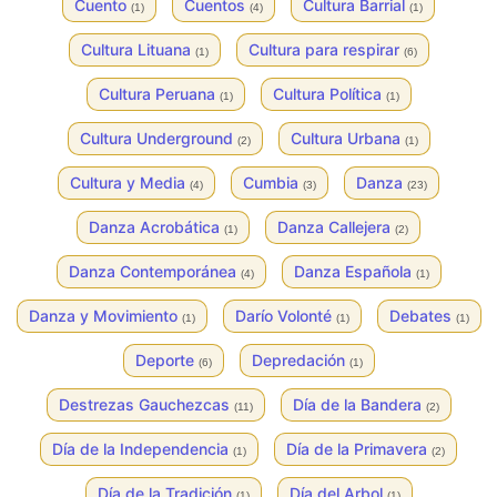
Cuento
Cuentos
Cultura Barrial
(1)
(4)
(1)
Cultura Lituana
Cultura para respirar
(1)
(6)
Cultura Peruana
Cultura Política
(1)
(1)
Cultura Underground
Cultura Urbana
(2)
(1)
Cultura y Media
Cumbia
Danza
(4)
(3)
(23)
Danza Acrobática
Danza Callejera
(1)
(2)
Danza Contemporánea
Danza Española
(4)
(1)
Danza y Movimiento
Darío Volonté
Debates
(1)
(1)
(1)
Deporte
Depredación
(6)
(1)
Destrezas Gauchezcas
Día de la Bandera
(11)
(2)
Día de la Independencia
Día de la Primavera
(1)
(2)
Día de la Tradición
Día del Arbol
(1)
(1)