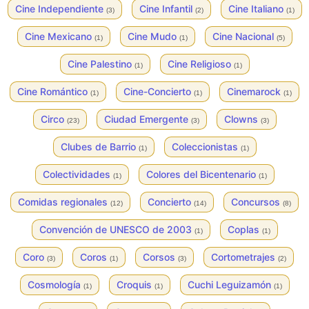
Cine Independiente
Cine Infantil
Cine Italiano
(3)
(2)
(1)
Cine Mexicano
Cine Mudo
Cine Nacional
(1)
(1)
(5)
Cine Palestino
Cine Religioso
(1)
(1)
Cine Romántico
Cine-Concierto
Cinemarock
(1)
(1)
(1)
Circo
Ciudad Emergente
Clowns
(23)
(3)
(3)
Clubes de Barrio
Coleccionistas
(1)
(1)
Colectividades
Colores del Bicentenario
(1)
(1)
Comidas regionales
Concierto
Concursos
(12)
(14)
(8)
Convención de UNESCO de 2003
Coplas
(1)
(1)
Coro
Coros
Corsos
Cortometrajes
(3)
(1)
(3)
(2)
Cosmología
Croquis
Cuchi Leguizamón
(1)
(1)
(1)