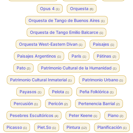
Opus 4
Orquesta
(1)
(6)
Orquesta de Tango de Buenos Aires
(1)
Orquesta de Tango Emilio Balcarce
(1)
Orquesta West-Eastern Divan
Paisajes
(1)
(1)
Paisajes Argentinos
París
Pátinas
(1)
(1)
(2)
Pato
Patrimonio Cultural de la Humanidad
(2)
(1)
Patrimonio Cultural Inmaterial
Patrimonio Urbano
(1)
(1)
Payasos
Pelota
Peña Folklórica
(1)
(1)
(1)
Percusión
Pericón
Pertenencia Barrial
(1)
(2)
(2)
Pesebres Escultóricos
Peter Keene
Piano
(4)
(1)
(2)
Picasso
Piet.So
Pintura
Planificación
(1)
(1)
(12)
(1)