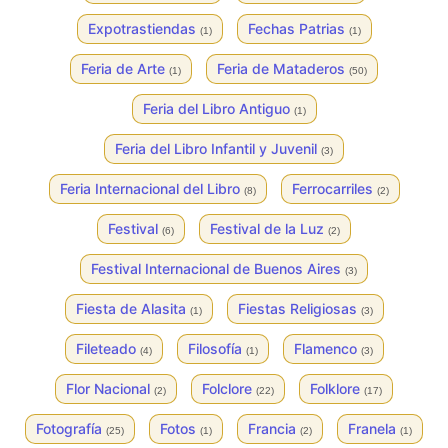
Expotrastiendas
Fechas Patrias
(1)
(1)
Feria de Arte
Feria de Mataderos
(1)
(50)
Feria del Libro Antiguo
(1)
Feria del Libro Infantil y Juvenil
(3)
Feria Internacional del Libro
Ferrocarriles
(8)
(2)
Festival
Festival de la Luz
(6)
(2)
Festival Internacional de Buenos Aires
(3)
Fiesta de Alasita
Fiestas Religiosas
(1)
(3)
Fileteado
Filosofía
Flamenco
(4)
(1)
(3)
Flor Nacional
Folclore
Folklore
(2)
(22)
(17)
Fotografía
Fotos
Francia
Franela
(25)
(1)
(2)
(1)