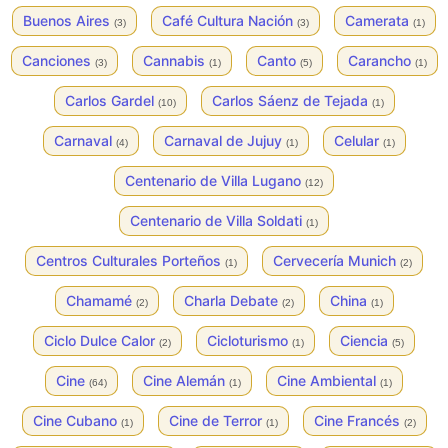
Buenos Aires
Café Cultura Nación
Camerata
(3)
(3)
(1)
Canciones
Cannabis
Canto
Carancho
(3)
(1)
(5)
(1)
Carlos Gardel
Carlos Sáenz de Tejada
(10)
(1)
Carnaval
Carnaval de Jujuy
Celular
(4)
(1)
(1)
Centenario de Villa Lugano
(12)
Centenario de Villa Soldati
(1)
Centros Culturales Porteños
Cervecería Munich
(1)
(2)
Chamamé
Charla Debate
China
(2)
(2)
(1)
Ciclo Dulce Calor
Cicloturismo
Ciencia
(2)
(1)
(5)
Cine
Cine Alemán
Cine Ambiental
(64)
(1)
(1)
Cine Cubano
Cine de Terror
Cine Francés
(1)
(1)
(2)