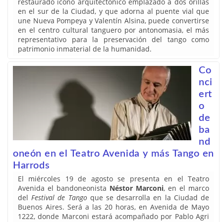
restaurado ícono arquitectónico emplazado a dos orillas
en el sur de la Ciudad, y que adorna al puente vial que
une Nueva Pompeya y Valentín Alsina, puede convertirse
en el centro cultural tanguero por antonomasia, el más
representativo para la preservación del tango como
patrimonio inmaterial de la humanidad.
Co
nci
ert
o
de
ba
nd
oneón en el Teatro Avenida y más Tango en
Harrods
El miércoles 19 de agosto se presenta en el Teatro
Avenida el bandoneonista
Néstor Marconi
, en el marco
del
Festival de Tango
que se desarrolla en la Ciudad de
Buenos Aires. Será a las 20 horas, en Avenida de Mayo
1222, donde Marconi estará acompañado por Pablo Agri