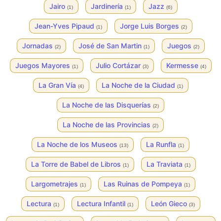
Jairo
Jardinería
Jazz
(1)
(1)
(6)
Jean-Yves Pipaud
Jorge Luis Borges
(1)
(2)
Jornadas
José de San Martin
Juegos
(2)
(1)
(2)
Juegos Mayores
Julio Cortázar
Kermesse
(1)
(3)
(4)
La Gran Vía
La Noche de la Ciudad
(4)
(1)
La Noche de las Disquerías
(2)
La Noche de las Provincias
(2)
La Noche de los Museos
La Runfla
(13)
(1)
La Torre de Babel de Libros
La Traviata
(1)
(1)
Largometrajes
Las Ruinas de Pompeya
(1)
(1)
Lectura
Lectura Infantil
León Gieco
(1)
(1)
(3)