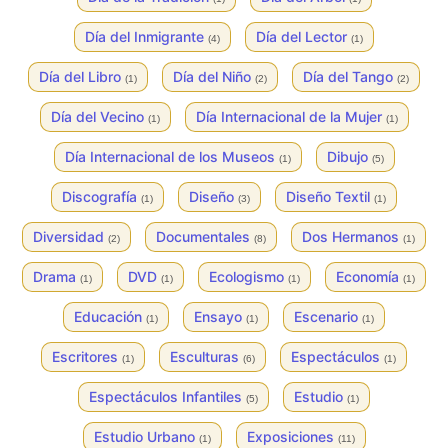
Día del Inmigrante
Día del Lector
(4)
(1)
Día del Libro
Día del Niño
Día del Tango
(1)
(2)
(2)
Día del Vecino
Día Internacional de la Mujer
(1)
(1)
Día Internacional de los Museos
Dibujo
(1)
(5)
Discografía
Diseño
Diseño Textil
(1)
(3)
(1)
Diversidad
Documentales
Dos Hermanos
(2)
(8)
(1)
Drama
DVD
Ecologismo
Economía
(1)
(1)
(1)
(1)
Educación
Ensayo
Escenario
(1)
(1)
(1)
Escritores
Esculturas
Espectáculos
(1)
(6)
(1)
Espectáculos Infantiles
Estudio
(5)
(1)
Estudio Urbano
Exposiciones
(1)
(11)