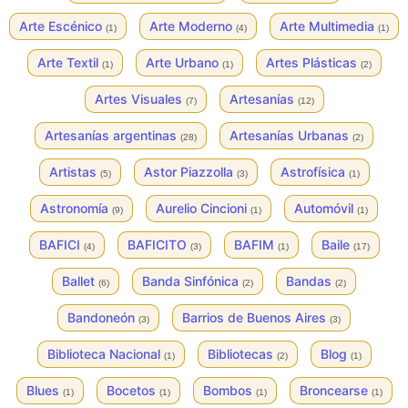
Arte Escénico
Arte Moderno
Arte Multimedia
(1)
(4)
(1)
Arte Textil
Arte Urbano
Artes Plásticas
(1)
(1)
(2)
Artes Visuales
Artesanías
(7)
(12)
Artesanías argentinas
Artesanías Urbanas
(28)
(2)
Artistas
Astor Piazzolla
Astrofísica
(5)
(3)
(1)
Astronomía
Aurelio Cincioni
Automóvil
(9)
(1)
(1)
BAFICI
BAFICITO
BAFIM
Baile
(4)
(3)
(1)
(17)
Ballet
Banda Sinfónica
Bandas
(6)
(2)
(2)
Bandoneón
Barrios de Buenos Aires
(3)
(3)
Biblioteca Nacional
Bibliotecas
Blog
(1)
(2)
(1)
Blues
Bocetos
Bombos
Broncearse
(1)
(1)
(1)
(1)