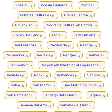
Poesía
Poesía Lunfarda
Política
(16)
(1)
(1)
Políticas Culturales
Prensa Escrita
(1)
(1)
Privacidad
Programa Cultural en Barrios
(1)
(4)
Pueblo Boliviano
radio
Radio Abierta
(1)
(3)
(1)
Raúl Barboza
Rayuelarte
Reagge
(1)
(1)
(1)
Recreación
Regalos
Reggae
Remada
(1)
(1)
(6)
(1)
Rembrandt
Responsabilidad Social Empresaria
(2)
(1)
Revistas
Rock
Romances
Sabores
(1)
(22)
(1)
(1)
Salsa
San Martin
San Martín de Tours
(2)
(1)
(1)
San Pantaleón
Santiago del Estero
Saqueo
(1)
(1)
(1)
Semana del Arte
Semana del Libro
(5)
(1)