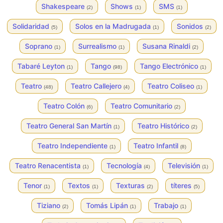
Shakespeare
Shows
SMS
(2)
(1)
(1)
Solidaridad
Solos en la Madrugada
Sonidos
(5)
(1)
(2)
Soprano
Surrealismo
Susana Rinaldi
(1)
(1)
(2)
Tabaré Leyton
Tango
Tango Electrónico
(1)
(98)
(1)
Teatro
Teatro Callejero
Teatro Coliseo
(48)
(4)
(1)
Teatro Colón
Teatro Comunitario
(6)
(2)
Teatro General San Martín
Teatro Histórico
(1)
(2)
Teatro Independiente
Teatro Infantil
(1)
(8)
Teatro Renacentista
Tecnología
Televisión
(1)
(4)
(1)
Tenor
Textos
Texturas
títeres
(1)
(1)
(2)
(5)
Tiziano
Tomás Lipán
Trabajo
(2)
(1)
(1)