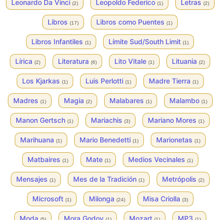
Leonardo Da Vinci
Leopoldo Federico
Letras
(2)
(1)
(2)
Libros
Libros como Puentes
(17)
(1)
Libros Infantiles
Límite Sud/South Limit
(1)
(1)
Lírica
Literatura
Lito Vitale
Lituania
(2)
(6)
(1)
(2)
Los Kjarkas
Luis Perlotti
Madre Tierra
(1)
(1)
(1)
Madres
Magia
Malabares
Malambo
(1)
(2)
(1)
(1)
Manon Gertsch
Mariachis
Mariano Mores
(1)
(3)
(1)
Marihuana
Mario Benedetti
Marionetas
(1)
(1)
(1)
Matbaires
Mate
Medios Vecinales
(1)
(1)
(1)
Mensajes
Mes de la Tradición
Metrópolis
(1)
(1)
(2)
Microsoft
Milonga
Misa Criolla
(1)
(24)
(3)
Moda
Mora Godoy
Mozart
MP3
(5)
(1)
(1)
(1)