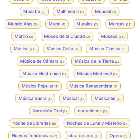
Muestra
Multimedia
Mundial
(8)
(1)
(2)
Mundo Alas
Mural
Murales
Murgas
(1)
(4)
(7)
(11)
Murillo
Museo de la Ciudad
Museos
(2)
(2)
(14)
Música
Música Celta
Música Clásica
(99)
(1)
(3)
Música de Cámara
Música de la Tierra
(1)
(1)
Música Electrónica
Música Medieval
(1)
(1)
Música Popular
Música Renacentista
(3)
(1)
Música Sacra
Musical
Musicales
(1)
(4)
(1)
Narración Oral
narraciones
(1)
(2)
Noche de Librerías
Noches de Luna y Misterio
(6)
(1)
Nuevas Tendencias
obra de arte
Opera
(2)
(1)
(5)