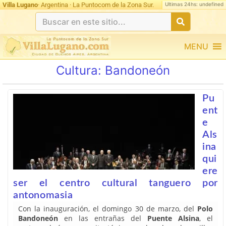
Ultimas 24hs: undefined
Villa Lugano
· Argentina · La Puntocom de la Zona Sur.
MENU
Cultura:
Bandoneón
Pu
ent
e
Als
ina
qui
ere
ser el centro cultural tanguero por
antonomasia
Con la inauguración, el domingo 30 de marzo, del
Polo
Bandoneón
en las entrañas del
Puente Alsina
, el