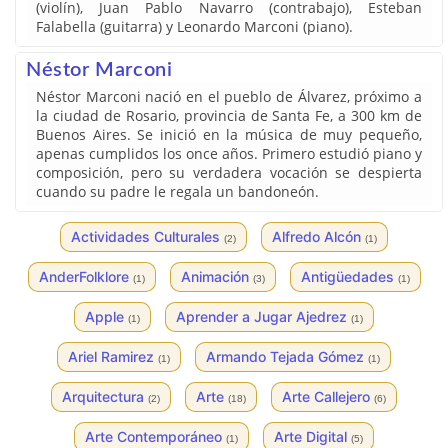
(violín), Juan Pablo Navarro (contrabajo), Esteban
Falabella (guitarra) y Leonardo Marconi (piano).
Néstor Marconi
Néstor Marconi nació en el pueblo de Álvarez, próximo a
la ciudad de Rosario, provincia de Santa Fe, a 300 km de
Buenos Aires. Se inició en la música de muy pequeño,
apenas cumplidos los once años. Primero estudió piano y
composición, pero su verdadera vocación se despierta
cuando su padre le regala un bandoneón.
Actividades Culturales
Alfredo Alcón
(2)
(1)
AnderFolklore
Animación
Antigüedades
(1)
(3)
(1)
Apple
Aprender a Jugar Ajedrez
(1)
(1)
Ariel Ramirez
Armando Tejada Gómez
(1)
(1)
Arquitectura
Arte
Arte Callejero
(2)
(18)
(6)
Arte Contemporáneo
Arte Digital
(1)
(5)