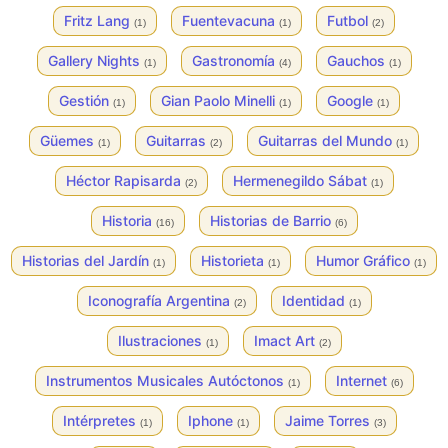
Fritz Lang
Fuentevacuna
Futbol
(1)
(1)
(2)
Gallery Nights
Gastronomía
Gauchos
(1)
(4)
(1)
Gestión
Gian Paolo Minelli
Google
(1)
(1)
(1)
Güemes
Guitarras
Guitarras del Mundo
(1)
(2)
(1)
Héctor Rapisarda
Hermenegildo Sábat
(2)
(1)
Historia
Historias de Barrio
(16)
(6)
Historias del Jardín
Historieta
Humor Gráfico
(1)
(1)
(1)
Iconografía Argentina
Identidad
(2)
(1)
Ilustraciones
Imact Art
(1)
(2)
Instrumentos Musicales Autóctonos
Internet
(1)
(6)
Intérpretes
Iphone
Jaime Torres
(1)
(1)
(3)