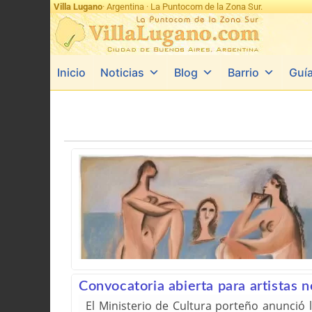
Villa Lugano
· Argentina · La Puntocom de la Zona Sur.
Inicio
Noticias
Blog
Barrio
Guí
Convocatoria abierta para artistas n
El Ministerio de Cultura porteño anunció l