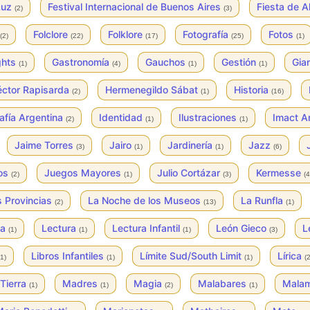
 Luz
Festival Internacional de Buenos Aires
Fiesta de A
(2)
(3)
Folclore
Folklore
Fotografía
Fotos
(2)
(22)
(17)
(25)
(1)
ghts
Gastronomía
Gauchos
Gestión
Gian
(1)
(4)
(1)
(1)
ctor Rapisarda
Hermenegildo Sábat
Historia
(2)
(1)
(16)
afía Argentina
Identidad
Ilustraciones
Imact A
(2)
(1)
(1)
Jaime Torres
Jairo
Jardinería
Jazz
(3)
(1)
(1)
(6)
os
Juegos Mayores
Julio Cortázar
Kermesse
(2)
(1)
(3)
(4
s Provincias
La Noche de los Museos
La Runfla
(2)
(13)
(1)
ya
Lectura
Lectura Infantil
León Gieco
L
(1)
(1)
(1)
(3)
Libros Infantiles
Límite Sud/South Limit
Lírica
(1)
(1)
(1)
(2
Tierra
Madres
Magia
Malabares
Mala
(1)
(1)
(2)
(1)