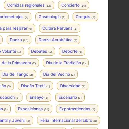
Comidas regionales
Concierto
(12)
(14)
ortometrajes
Cosmología
Croquis
(2)
(1)
(1)
a para respirar
Cultura Peruana
(6)
(1)
Danza
Danza Acrobática
(23)
(1)
o Volonté
Debates
Deporte
(1)
(1)
(6)
a de la Primavera
Día de la Tradición
(2)
(1)
Día del Tango
Día del Vecino
(2)
(1)
seño
Diseño Textil
Diversidad
(3)
(1)
(2)
ucación
Ensayo
Escenario
(1)
(1)
(1)
no
Exposiciones
Expotrastiendas
(1)
(11)
(1)
fantil y Juvenil
Feria Internacional del Libro
(3)
(8)