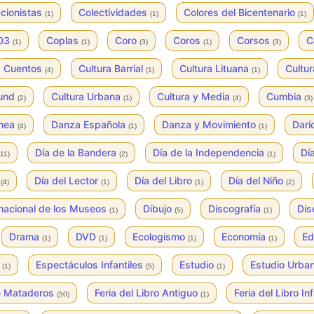
cionistas
Colectividades
Colores del Bicentenario
(1)
(1)
(1)
003
Coplas
Coro
Coros
Corsos
C
(1)
(1)
(3)
(1)
(3)
Cuentos
Cultura Barrial
Cultura Lituana
Cultur
(4)
(1)
(1)
ound
Cultura Urbana
Cultura y Media
Cumbia
(2)
(1)
(4)
(3)
ánea
Danza Española
Danza y Movimiento
Darí
(4)
(1)
(1)
Día de la Bandera
Día de la Independencia
Dí
(11)
(2)
(1)
e
Día del Lector
Día del Libro
Día del Niño
(4)
(1)
(1)
(2)
rnacional de los Museos
Dibujo
Discografía
Di
(1)
(5)
(1)
Drama
DVD
Ecologismo
Economía
Ed
(1)
(1)
(1)
(1)
s
Espectáculos Infantiles
Estudio
Estudio Urba
(1)
(5)
(1)
de Mataderos
Feria del Libro Antiguo
Feria del Libro In
(50)
(1)