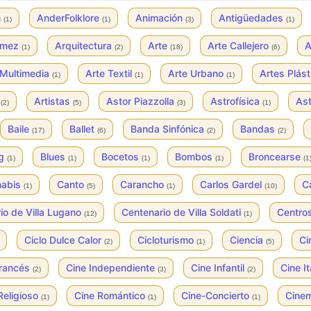
n
AnderFolklore
Animación
Antigüedades
(1)
(1)
(3)
(1)
ómez
Arquitectura
Arte
Arte Callejero
A
(1)
(2)
(18)
(6)
 Multimedia
Arte Textil
Arte Urbano
Artes Plás
(1)
(1)
(1)
s
Artistas
Astor Piazzolla
Astrofísica
As
(2)
(5)
(3)
(1)
Baile
Ballet
Banda Sinfónica
Bandas
(17)
(6)
(2)
(2)
og
Blues
Bocetos
Bombos
Broncearse
(1)
(1)
(1)
(1)
(1
nabis
Canto
Carancho
Carlos Gardel
C
(1)
(5)
(1)
(10)
io de Villa Lugano
Centenario de Villa Soldati
Centros
(12)
(1)
Ciclo Dulce Calor
Cicloturismo
Ciencia
Ci
(2)
(1)
(5)
Francés
Cine Independiente
Cine Infantil
Cine I
(2)
(3)
(2)
Religioso
Cine Romántico
Cine-Concierto
Cine
(1)
(1)
(1)