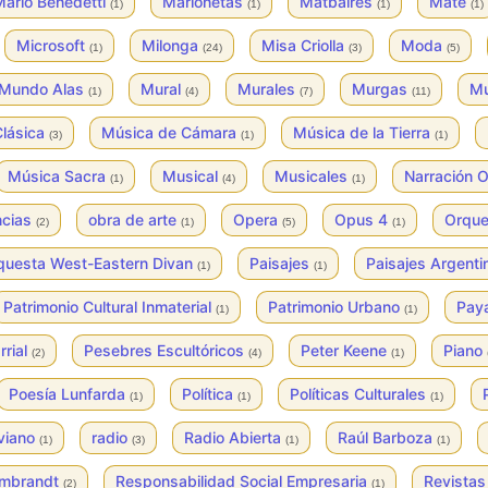
ario Benedetti
Marionetas
Matbaires
Mate
(1)
(1)
(1)
(1)
Microsoft
Milonga
Misa Criolla
Moda
(1)
(24)
(3)
(5)
Mundo Alas
Mural
Murales
Murgas
Mu
(1)
(4)
(7)
(11)
Clásica
Música de Cámara
Música de la Tierra
(3)
(1)
(1)
Música Sacra
Musical
Musicales
Narración O
(1)
(4)
(1)
ncias
obra de arte
Opera
Opus 4
Orqu
(2)
(1)
(5)
(1)
questa West-Eastern Divan
Paisajes
Paisajes Argent
(1)
(1)
Patrimonio Cultural Inmaterial
Patrimonio Urbano
Pay
(1)
(1)
rrial
Pesebres Escultóricos
Peter Keene
Piano
(2)
(4)
(1)
Poesía Lunfarda
Política
Políticas Culturales
(1)
(1)
(1)
iviano
radio
Radio Abierta
Raúl Barboza
(1)
(3)
(1)
(1)
mbrandt
Responsabilidad Social Empresaria
Revista
(2)
(1)