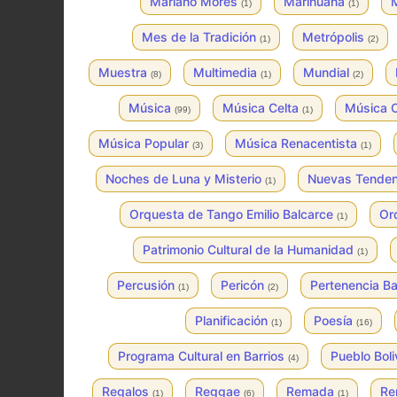
Mariano Mores
Marihuana
M
(1)
(1)
Mes de la Tradición
Metrópolis
(1)
(2)
Muestra
Multimedia
Mundial
(8)
(1)
(2)
Música
Música Celta
Música 
(99)
(1)
Música Popular
Música Renacentista
(3)
(1)
Noches de Luna y Misterio
Nuevas Tende
(1)
Orquesta de Tango Emilio Balcarce
Or
(1)
Patrimonio Cultural de la Humanidad
(1)
Percusión
Pericón
Pertenencia Ba
(1)
(2)
Planificación
Poesía
(1)
(16)
Programa Cultural en Barrios
Pueblo Bol
(4)
Regalos
Reggae
Remada
Re
(1)
(6)
(1)