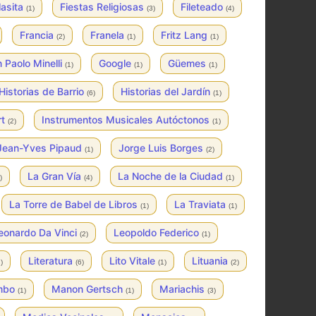
lasita
Fiestas Religiosas
Fileteado
(1)
(3)
(4)
Francia
Franela
Fritz Lang
(2)
(1)
(1)
 Paolo Minelli
Google
Güemes
(1)
(1)
(1)
Historias de Barrio
Historias del Jardín
(6)
(1)
rt
Instrumentos Musicales Autóctonos
(2)
(1)
Jean-Yves Pipaud
Jorge Luis Borges
(1)
(2)
La Gran Vía
La Noche de la Ciudad
)
(4)
(1)
La Torre de Babel de Libros
La Traviata
(1)
(1)
eonardo Da Vinci
Leopoldo Federico
(2)
(1)
Literatura
Lito Vitale
Lituania
)
(6)
(1)
(2)
mbo
Manon Gertsch
Mariachis
(1)
(1)
(3)