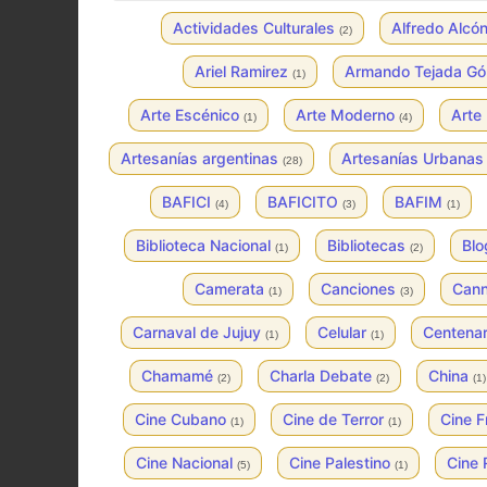
Actividades Culturales
Alfredo Alcó
(2)
Ariel Ramirez
Armando Tejada G
(1)
Arte Escénico
Arte Moderno
Arte
(1)
(4)
Artesanías argentinas
Artesanías Urbana
(28)
BAFICI
BAFICITO
BAFIM
(4)
(3)
(1)
Biblioteca Nacional
Bibliotecas
Bl
(1)
(2)
Camerata
Canciones
Can
(1)
(3)
Carnaval de Jujuy
Celular
Centenar
(1)
(1)
Chamamé
Charla Debate
China
(2)
(2)
(1)
Cine Cubano
Cine de Terror
Cine 
(1)
(1)
Cine Nacional
Cine Palestino
Cine 
(5)
(1)