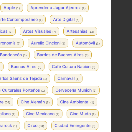
Apple
Aprender a Jugar Ajedrez
(1)
(1)
rte Contemporáneo
Arte Digital
(1)
(5)
ticas
Artes Visuales
Artesanías
(2)
(7)
(12)
tronomía
Aurelio Cincioni
Automóvil
(9)
(1)
(1)
Bandoneón
Barrios de Buenos Aires
(3)
(3)
Buenos Aires
Café Cultura Nación
)
(3)
(3)
arlos Sáenz de Tejada
Carnaval
(1)
(4)
 Culturales Porteños
Cervecería Munich
(1)
(2)
ne
Cine Alemán
Cine Ambiental
(64)
(1)
(1)
taliano
Cine Mexicano
Cine Mudo
(1)
(1)
(1)
marock
Circo
Ciudad Emergente
(1)
(23)
(3)