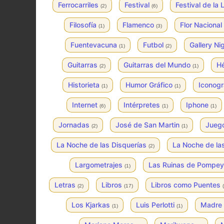
Ferrocarriles
Festival
Festival de la
(2)
(6)
Filosofía
Flamenco
Flor Nacional
(1)
(3)
Fuentevacuna
Futbol
Gallery Ni
(1)
(2)
Guitarras
Guitarras del Mundo
Hé
(2)
(1)
Historieta
Humor Gráfico
Iconogr
(1)
(1)
Internet
Intérpretes
Iphone
(6)
(1)
(1)
Jornadas
José de San Martin
Jueg
(2)
(1)
La Noche de las Disquerías
La Noche de la
(2)
Largometrajes
Las Ruinas de Pompe
(1)
Letras
Libros
Libros como Puentes
(2)
(17)
Los Kjarkas
Luis Perlotti
Madre 
(1)
(1)