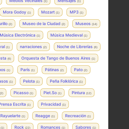
Medios Vecinales
Mensajes
(1)
(1)
Mora Godoy
Mozart
MP3
(1)
(1)
(1)
rillo
Museo de la Ciudad
Museos
(2)
(2)
(14)
Música Electrónica
Música Medieval
(1)
(1)
ral
narraciones
Noche de Librerías
(1)
(2)
(6)
esta
Orquesta de Tango de Buenos Aires
(6)
(1)
inos
París
Pátinas
Pato
(1)
(1)
(2)
(2)
asos
Pelota
Peña Folklórica
(1)
(1)
(1)
Picasso
Piet.So
Pintura
(2)
(1)
(1)
(12)
Prensa Escrita
Privacidad
(1)
(1)
Rayuelarte
Reagge
Recreación
(1)
(1)
(1)
s
Rock
Romances
Sabores
(1)
(22)
(1)
(1)