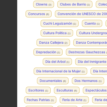
Clowns
Clubes de Barrio
Colec
(3)
(1)
Concursos
Convención de UNESCO de 2
(8)
Cuchi Leguizamón
Cuento
(1)
(1)
Cultura Política
Cultura Undergr
(1)
Danza Callejera
Danza Contempor
(2)
Depredación
Destrezas Gauchezcas
(1)
Día del Arbol
Día del Inmigrant
(1)
Día Internacional de la Mujer
Día Inte
(1)
Documentales
Dos Hermanos
(8)
(1)
Escritores
Esculturas
Espectáculo
(1)
(6)
Fechas Patrias
Feria de Arte
Feria 
(1)
(1)