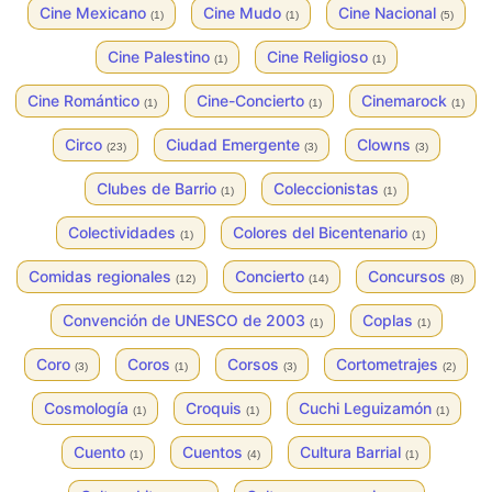
Cine Mexicano
Cine Mudo
Cine Nacional
(1)
(1)
(5)
Cine Palestino
Cine Religioso
(1)
(1)
Cine Romántico
Cine-Concierto
Cinemarock
(1)
(1)
(1)
Circo
Ciudad Emergente
Clowns
(23)
(3)
(3)
Clubes de Barrio
Coleccionistas
(1)
(1)
Colectividades
Colores del Bicentenario
(1)
(1)
Comidas regionales
Concierto
Concursos
(12)
(14)
(8)
Convención de UNESCO de 2003
Coplas
(1)
(1)
Coro
Coros
Corsos
Cortometrajes
(3)
(1)
(3)
(2)
Cosmología
Croquis
Cuchi Leguizamón
(1)
(1)
(1)
Cuento
Cuentos
Cultura Barrial
(1)
(4)
(1)