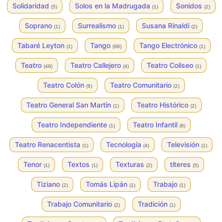
Solidaridad
Solos en la Madrugada
Sonidos
(5)
(1)
(2)
Soprano
Surrealismo
Susana Rinaldi
(1)
(1)
(2)
Tabaré Leyton
Tango
Tango Electrónico
(1)
(98)
(1)
Teatro
Teatro Callejero
Teatro Coliseo
(48)
(4)
(1)
Teatro Colón
Teatro Comunitario
(6)
(2)
Teatro General San Martín
Teatro Histórico
(1)
(2)
Teatro Independiente
Teatro Infantil
(1)
(8)
Teatro Renacentista
Tecnología
Televisión
(1)
(4)
(1)
Tenor
Textos
Texturas
títeres
(1)
(1)
(2)
(5)
Tiziano
Tomás Lipán
Trabajo
(2)
(1)
(1)
Trabajo Comunitario
Tradición
(2)
(1)