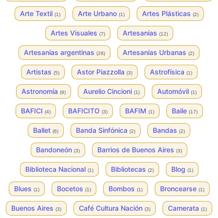
Arte Textil
Arte Urbano
Artes Plásticas
(1)
(1)
(2)
Artes Visuales
Artesanías
(7)
(12)
Artesanías argentinas
Artesanías Urbanas
(28)
(2)
Artistas
Astor Piazzolla
Astrofísica
(5)
(3)
(1)
Astronomía
Aurelio Cincioni
Automóvil
(9)
(1)
(1)
BAFICI
BAFICITO
BAFIM
Baile
(4)
(3)
(1)
(17)
Ballet
Banda Sinfónica
Bandas
(6)
(2)
(2)
Bandoneón
Barrios de Buenos Aires
(3)
(3)
Biblioteca Nacional
Bibliotecas
Blog
(1)
(2)
(1)
Blues
Bocetos
Bombos
Broncearse
(1)
(1)
(1)
(1)
Buenos Aires
Café Cultura Nación
Camerata
(3)
(3)
(1)