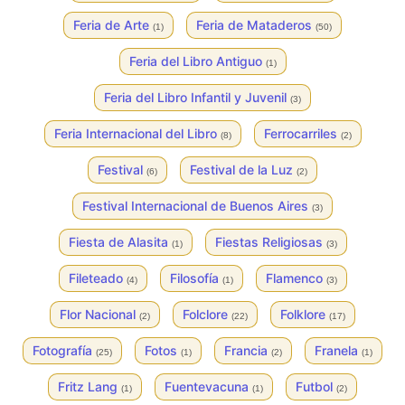
Feria de Arte
Feria de Mataderos
(1)
(50)
Feria del Libro Antiguo
(1)
Feria del Libro Infantil y Juvenil
(3)
Feria Internacional del Libro
Ferrocarriles
(8)
(2)
Festival
Festival de la Luz
(6)
(2)
Festival Internacional de Buenos Aires
(3)
Fiesta de Alasita
Fiestas Religiosas
(1)
(3)
Fileteado
Filosofía
Flamenco
(4)
(1)
(3)
Flor Nacional
Folclore
Folklore
(2)
(22)
(17)
Fotografía
Fotos
Francia
Franela
(25)
(1)
(2)
(1)
Fritz Lang
Fuentevacuna
Futbol
(1)
(1)
(2)