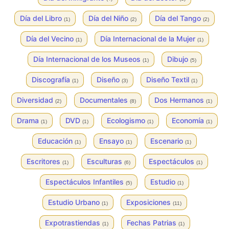
Día del Libro
Día del Niño
Día del Tango
(1)
(2)
(2)
Día del Vecino
Día Internacional de la Mujer
(1)
(1)
Día Internacional de los Museos
Dibujo
(1)
(5)
Discografía
Diseño
Diseño Textil
(1)
(3)
(1)
Diversidad
Documentales
Dos Hermanos
(2)
(8)
(1)
Drama
DVD
Ecologismo
Economía
(1)
(1)
(1)
(1)
Educación
Ensayo
Escenario
(1)
(1)
(1)
Escritores
Esculturas
Espectáculos
(1)
(6)
(1)
Espectáculos Infantiles
Estudio
(5)
(1)
Estudio Urbano
Exposiciones
(1)
(11)
Expotrastiendas
Fechas Patrias
(1)
(1)