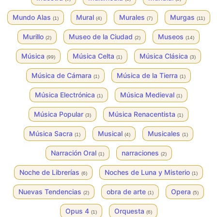
Mundo Alas
Mural
Murales
Murgas
(1)
(4)
(7)
(11)
Murillo
Museo de la Ciudad
Museos
(2)
(2)
(14)
Música
Música Celta
Música Clásica
(99)
(1)
(3)
Música de Cámara
Música de la Tierra
(1)
(1)
Música Electrónica
Música Medieval
(1)
(1)
Música Popular
Música Renacentista
(3)
(1)
Música Sacra
Musical
Musicales
(1)
(4)
(1)
Narración Oral
narraciones
(1)
(2)
Noche de Librerías
Noches de Luna y Misterio
(6)
(1)
Nuevas Tendencias
obra de arte
Opera
(2)
(1)
(5)
Opus 4
Orquesta
(1)
(6)