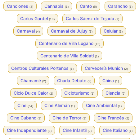
Canciones
Cannabis
Canto
Carancho
(3)
(1)
(5)
(1)
Carlos Gardel
Carlos Sáenz de Tejada
(10)
(1)
Carnaval
Carnaval de Jujuy
Celular
(4)
(1)
(1)
Centenario de Villa Lugano
(12)
Centenario de Villa Soldati
(1)
Centros Culturales Porteños
Cervecería Munich
(1)
(2)
Chamamé
Charla Debate
China
(2)
(2)
(1)
Ciclo Dulce Calor
Cicloturismo
Ciencia
(2)
(1)
(5)
Cine
Cine Alemán
Cine Ambiental
(64)
(1)
(1)
Cine Cubano
Cine de Terror
Cine Francés
(1)
(1)
(2)
Cine Independiente
Cine Infantil
Cine Italiano
(3)
(2)
(1)