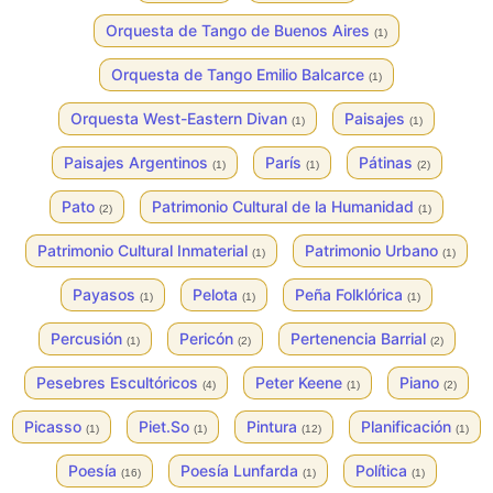
Orquesta de Tango de Buenos Aires
(1)
Orquesta de Tango Emilio Balcarce
(1)
Orquesta West-Eastern Divan
Paisajes
(1)
(1)
Paisajes Argentinos
París
Pátinas
(1)
(1)
(2)
Pato
Patrimonio Cultural de la Humanidad
(2)
(1)
Patrimonio Cultural Inmaterial
Patrimonio Urbano
(1)
(1)
Payasos
Pelota
Peña Folklórica
(1)
(1)
(1)
Percusión
Pericón
Pertenencia Barrial
(1)
(2)
(2)
Pesebres Escultóricos
Peter Keene
Piano
(4)
(1)
(2)
Picasso
Piet.So
Pintura
Planificación
(1)
(1)
(12)
(1)
Poesía
Poesía Lunfarda
Política
(16)
(1)
(1)