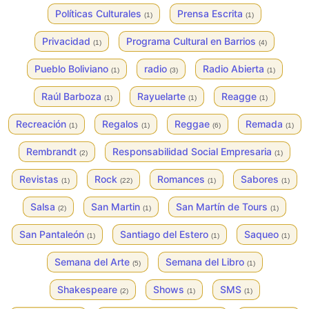
Políticas Culturales
Prensa Escrita
(1)
(1)
Privacidad
Programa Cultural en Barrios
(1)
(4)
Pueblo Boliviano
radio
Radio Abierta
(1)
(3)
(1)
Raúl Barboza
Rayuelarte
Reagge
(1)
(1)
(1)
Recreación
Regalos
Reggae
Remada
(1)
(1)
(6)
(1)
Rembrandt
Responsabilidad Social Empresaria
(2)
(1)
Revistas
Rock
Romances
Sabores
(1)
(22)
(1)
(1)
Salsa
San Martin
San Martín de Tours
(2)
(1)
(1)
San Pantaleón
Santiago del Estero
Saqueo
(1)
(1)
(1)
Semana del Arte
Semana del Libro
(5)
(1)
Shakespeare
Shows
SMS
(2)
(1)
(1)