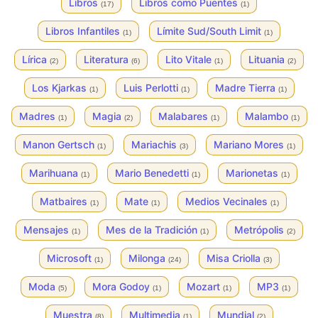
Libros
Libros como Puentes
(17)
(1)
Libros Infantiles
Límite Sud/South Limit
(1)
(1)
Lírica
Literatura
Lito Vitale
Lituania
(2)
(6)
(1)
(2)
Los Kjarkas
Luis Perlotti
Madre Tierra
(1)
(1)
(1)
Madres
Magia
Malabares
Malambo
(1)
(2)
(1)
(1)
Manon Gertsch
Mariachis
Mariano Mores
(1)
(3)
(1)
Marihuana
Mario Benedetti
Marionetas
(1)
(1)
(1)
Matbaires
Mate
Medios Vecinales
(1)
(1)
(1)
Mensajes
Mes de la Tradición
Metrópolis
(1)
(1)
(2)
Microsoft
Milonga
Misa Criolla
(1)
(24)
(3)
Moda
Mora Godoy
Mozart
MP3
(5)
(1)
(1)
(1)
Muestra
Multimedia
Mundial
(8)
(1)
(2)