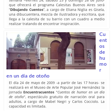
semana –viernes 24, sábado 25 y domingo 26 de julio-
que ofrecerá el programa Calesitas Buenos Aires será
“
Dibujando Cuentos
”, a cargo de Eliana Niglia es Gisela,
una dibucuentera, mezcla de ilustradora y escritora, que
llega a la calesita de su barrio con un cuadro a medio
realizar tratando de encontrar inspiración.
Cu
ent
os
de
hu
mo
r
en un día de otoño
El día 24 de mayo de 2009 -a partir de las 17 horas- se
realizará en el Museo de Arte Popular José Hernández la
jornada
Encuentracuentos
"
Cuentos de humor en un día
de otoño
", espectáculo gratuito de narración oral para
adultos, a cargo de Mabel Negri y Carlos Cocciolo. La
capacidad es limitada.