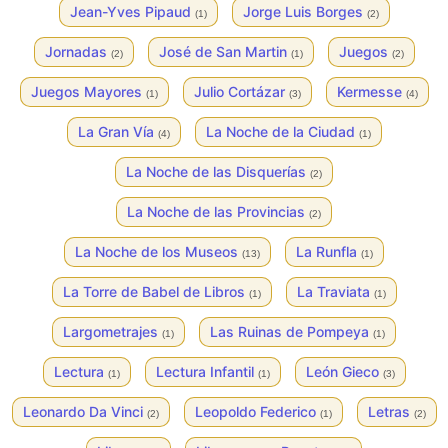
Jean-Yves Pipaud
Jorge Luis Borges
(1)
(2)
Jornadas
José de San Martin
Juegos
(2)
(1)
(2)
Juegos Mayores
Julio Cortázar
Kermesse
(1)
(3)
(4)
La Gran Vía
La Noche de la Ciudad
(4)
(1)
La Noche de las Disquerías
(2)
La Noche de las Provincias
(2)
La Noche de los Museos
La Runfla
(13)
(1)
La Torre de Babel de Libros
La Traviata
(1)
(1)
Largometrajes
Las Ruinas de Pompeya
(1)
(1)
Lectura
Lectura Infantil
León Gieco
(1)
(1)
(3)
Leonardo Da Vinci
Leopoldo Federico
Letras
(2)
(1)
(2)