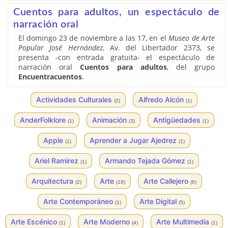
Cuentos para adultos, un espectáculo de
narración oral
El domingo 23 de noviembre a las 17, en el
Museo de Arte
Popular José Hernández
, Av. del Libertador 2373, se
presenta -con entrada gratuita- el espectáculo de
narración oral
Cuentos para adultos
, del grupo
Encuentracuentos
.
Actividades Culturales
Alfredo Alcón
(2)
(1)
AnderFolklore
Animación
Antigüedades
(1)
(3)
(1)
Apple
Aprender a Jugar Ajedrez
(1)
(1)
Ariel Ramirez
Armando Tejada Gómez
(1)
(1)
Arquitectura
Arte
Arte Callejero
(2)
(18)
(6)
Arte Contemporáneo
Arte Digital
(1)
(5)
Arte Escénico
Arte Moderno
Arte Multimedia
(1)
(4)
(1)