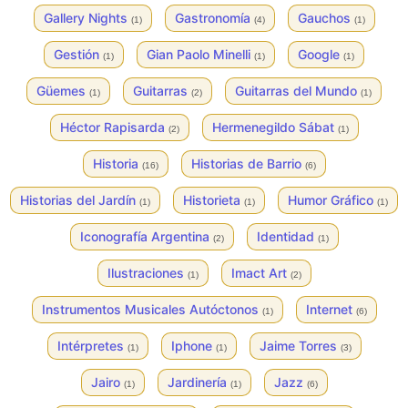
Gallery Nights
Gastronomía
Gauchos
(1)
(4)
(1)
Gestión
Gian Paolo Minelli
Google
(1)
(1)
(1)
Güemes
Guitarras
Guitarras del Mundo
(1)
(2)
(1)
Héctor Rapisarda
Hermenegildo Sábat
(2)
(1)
Historia
Historias de Barrio
(16)
(6)
Historias del Jardín
Historieta
Humor Gráfico
(1)
(1)
(1)
Iconografía Argentina
Identidad
(2)
(1)
Ilustraciones
Imact Art
(1)
(2)
Instrumentos Musicales Autóctonos
Internet
(1)
(6)
Intérpretes
Iphone
Jaime Torres
(1)
(1)
(3)
Jairo
Jardinería
Jazz
(1)
(1)
(6)