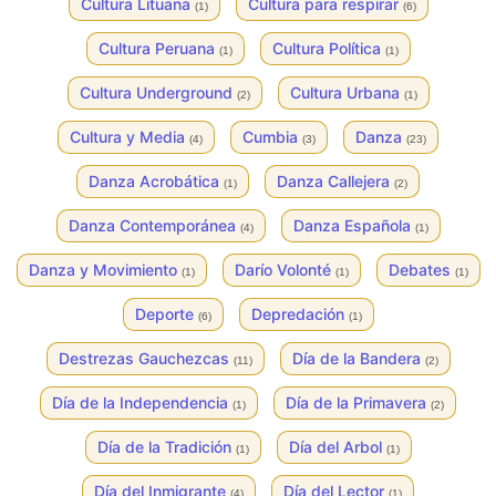
Cultura Lituana
Cultura para respirar
(1)
(6)
Cultura Peruana
Cultura Política
(1)
(1)
Cultura Underground
Cultura Urbana
(2)
(1)
Cultura y Media
Cumbia
Danza
(4)
(3)
(23)
Danza Acrobática
Danza Callejera
(1)
(2)
Danza Contemporánea
Danza Española
(4)
(1)
Danza y Movimiento
Darío Volonté
Debates
(1)
(1)
(1)
Deporte
Depredación
(6)
(1)
Destrezas Gauchezcas
Día de la Bandera
(11)
(2)
Día de la Independencia
Día de la Primavera
(1)
(2)
Día de la Tradición
Día del Arbol
(1)
(1)
Día del Inmigrante
Día del Lector
(4)
(1)