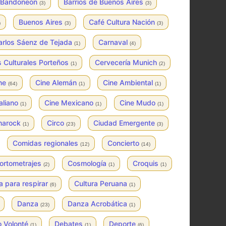
Bandoneón
Barrios de Buenos Aires
(3)
(3)
Buenos Aires
Café Cultura Nación
)
(3)
(3)
arlos Sáenz de Tejada
Carnaval
(1)
(4)
 Culturales Porteños
Cervecería Munich
(1)
(2)
ne
Cine Alemán
Cine Ambiental
(64)
(1)
(1)
taliano
Cine Mexicano
Cine Mudo
(1)
(1)
(1)
marock
Circo
Ciudad Emergente
(1)
(23)
(3)
Comidas regionales
Concierto
(12)
(14)
ortometrajes
Cosmología
Croquis
(2)
(1)
(1)
a para respirar
Cultura Peruana
(6)
(1)
Danza
Danza Acrobática
(23)
(1)
o Volonté
Debates
Deporte
(1)
(1)
(6)