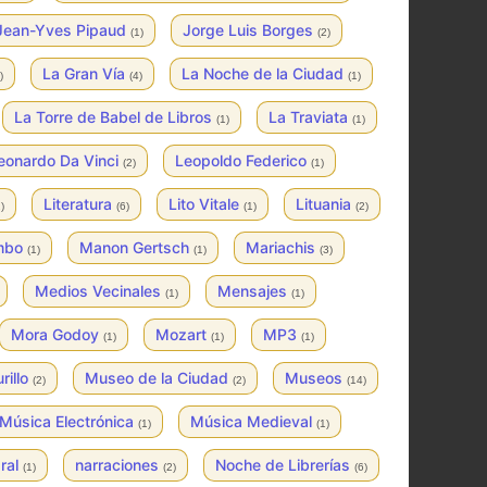
Jean-Yves Pipaud
Jorge Luis Borges
(1)
(2)
La Gran Vía
La Noche de la Ciudad
)
(4)
(1)
La Torre de Babel de Libros
La Traviata
(1)
(1)
eonardo Da Vinci
Leopoldo Federico
(2)
(1)
Literatura
Lito Vitale
Lituania
)
(6)
(1)
(2)
mbo
Manon Gertsch
Mariachis
(1)
(1)
(3)
Medios Vecinales
Mensajes
(1)
(1)
Mora Godoy
Mozart
MP3
(1)
(1)
(1)
rillo
Museo de la Ciudad
Museos
(2)
(2)
(14)
Música Electrónica
Música Medieval
(1)
(1)
ral
narraciones
Noche de Librerías
(1)
(2)
(6)