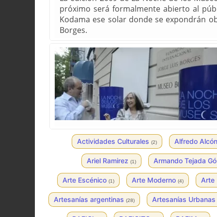
próximo será formalmente abierto al púb
Kodama ese solar donde se expondrán obje
Borges.
Actividades Culturales
Alfredo Alcó
(2)
Ariel Ramirez
Armando Tejada G
(1)
Arte Escénico
Arte Moderno
Arte
(1)
(4)
Artesanías argentinas
Artesanías Urbana
(28)