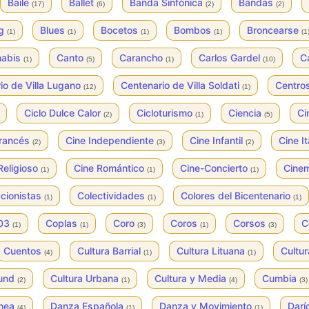
Baile
Ballet
Banda Sinfónica
Bandas
(17)
(6)
(2)
(2)
og
Blues
Bocetos
Bombos
Broncearse
(1)
(1)
(1)
(1)
(1
nabis
Canto
Carancho
Carlos Gardel
C
(1)
(5)
(1)
(10)
io de Villa Lugano
Centenario de Villa Soldati
Centros
(12)
(1)
Ciclo Dulce Calor
Cicloturismo
Ciencia
Ci
(2)
(1)
(5)
Francés
Cine Independiente
Cine Infantil
Cine I
(2)
(3)
(2)
Religioso
Cine Romántico
Cine-Concierto
Cine
(1)
(1)
(1)
cionistas
Colectividades
Colores del Bicentenario
(1)
(1)
(1)
003
Coplas
Coro
Coros
Corsos
C
(1)
(1)
(3)
(1)
(3)
Cuentos
Cultura Barrial
Cultura Lituana
Cultur
(4)
(1)
(1)
ound
Cultura Urbana
Cultura y Media
Cumbia
(2)
(1)
(4)
(3)
ánea
Danza Española
Danza y Movimiento
Darí
(4)
(1)
(1)