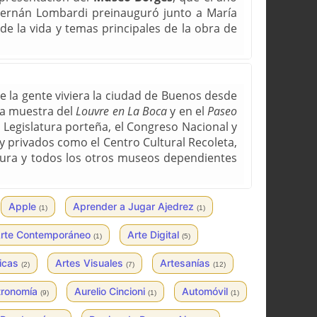
Hernán Lombardi preinauguró junto a María
 la vida y temas principales de la obra de
ue la gente viviera la ciudad de Buenos desde
 la muestra del
Louvre en La Boca
y en el
Paseo
la Legislatura porteña, el Congreso Nacional y
 y privados como el Centro Cultural Recoleta,
ltura y todos los otros museos dependientes
Apple
Aprender a Jugar Ajedrez
(1)
(1)
rte Contemporáneo
Arte Digital
(1)
(5)
ticas
Artes Visuales
Artesanías
(2)
(7)
(12)
tronomía
Aurelio Cincioni
Automóvil
(9)
(1)
(1)