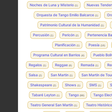
Noches de Luna y Misterio
Nuevas Tende
(1)
Orquesta de Tango Emilio Balcarce
Or
(1)
Patrimonio Cultural de la Humanidad
(1)
Percusión
Pericón
Pertenencia Ba
(1)
(2)
Planificación
Poesía
(1)
(16)
Programa Cultural en Barrios
Pueblo Bol
(4)
Regalos
Reggae
Remada
Re
(1)
(6)
(1)
Salsa
San Martin
San Martín de To
(2)
(1)
Shakespeare
Shows
SMS
S
(2)
(1)
(1)
Tabaré Leyton
Tango
Tango Elec
(1)
(98)
Teatro General San Martín
Teatro Históric
(1)