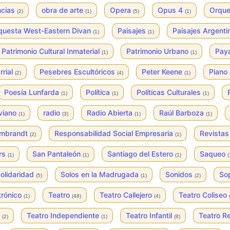
ncias
obra de arte
Opera
Opus 4
Orqu
(2)
(1)
(5)
(1)
questa West-Eastern Divan
Paisajes
Paisajes Argent
(1)
(1)
Patrimonio Cultural Inmaterial
Patrimonio Urbano
Pay
(1)
(1)
rrial
Pesebres Escultóricos
Peter Keene
Piano
(2)
(4)
(1)
Poesía Lunfarda
Política
Políticas Culturales
(1)
(1)
(1)
iviano
radio
Radio Abierta
Raúl Barboza
(1)
(3)
(1)
(1)
mbrandt
Responsabilidad Social Empresaria
Revista
(2)
(1)
urs
San Pantaleón
Santiago del Estero
Saqueo
(1)
(1)
(1)
(
olidaridad
Solos en la Madrugada
Sonidos
So
(5)
(1)
(2)
trónico
Teatro
Teatro Callejero
Teatro Coliseo
(1)
(48)
(4)
o
Teatro Independiente
Teatro Infantil
Teatro R
(2)
(1)
(8)