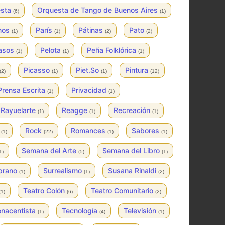
esta
Orquesta de Tango de Buenos Aires
(6)
(1)
inos
París
Pátinas
Pato
(1)
(1)
(2)
(2)
asos
Pelota
Peña Folklórica
(1)
(1)
(1)
Picasso
Piet.So
Pintura
(2)
(1)
(1)
(12)
Prensa Escrita
Privacidad
(1)
(1)
Rayuelarte
Reagge
Recreación
(1)
(1)
(1)
s
Rock
Romances
Sabores
(1)
(22)
(1)
(1)
Semana del Arte
Semana del Libro
1)
(5)
(1)
prano
Surrealismo
Susana Rinaldi
(1)
(1)
(2)
Teatro Colón
Teatro Comunitario
(1)
(6)
(2)
enacentista
Tecnología
Televisión
(1)
(4)
(1)