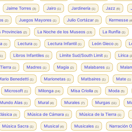
Jaime Torres
Jairo
Jardinería
Jazz
(3)
(1)
(1)
(6)
os
Juegos Mayores
Julio Cortázar
Kermesse
(2)
(1)
(3)
(4
s Provincias
La Noche de los Museos
La Runfla
(2)
(13)
(1)
ya
Lectura
Lectura Infantil
León Gieco
L
(1)
(1)
(1)
(3)
Libros Infantiles
Límite Sud/South Limit
Lírica
(1)
(1)
(1)
(2
Tierra
Madres
Magia
Malabares
Mala
(1)
(1)
(2)
(1)
ario Benedetti
Marionetas
Matbaires
Mate
(1)
(1)
(1)
(1)
Microsoft
Milonga
Misa Criolla
Moda
(1)
(24)
(3)
(5)
Mundo Alas
Mural
Murales
Murgas
Mu
(1)
(4)
(7)
(11)
Clásica
Música de Cámara
Música de la Tierra
(3)
(1)
(1)
Música Sacra
Musical
Musicales
Narración O
(1)
(4)
(1)