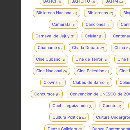
BAFICI
BAFICITO
BAFIM
(4)
(3)
(1)
Biblioteca Nacional
Bibliotecas
Bl
(1)
(2)
Camerata
Canciones
Can
(1)
(3)
Carnaval de Jujuy
Celular
Centenar
(1)
(1)
Chamamé
Charla Debate
China
(2)
(2)
(1)
Cine Cubano
Cine de Terror
Cine 
(1)
(1)
Cine Nacional
Cine Palestino
Cine 
(5)
(1)
Clowns
Clubes de Barrio
Colec
(3)
(1)
Concursos
Convención de UNESCO de 2
(8)
Cuchi Leguizamón
Cuento
(1)
(1)
Cultura Política
Cultura Undergr
(1)
Danza Callejera
Danza Contempor
(2)