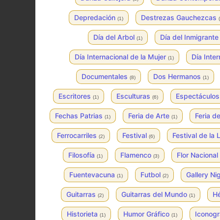
Depredación
Destrezas Gauchezcas
(1)
Día del Arbol
Día del Inmigrant
(1)
Día Internacional de la Mujer
Día Inte
(1)
Documentales
Dos Hermanos
(8)
(1)
Escritores
Esculturas
Espectáculo
(1)
(6)
Fechas Patrias
Feria de Arte
Feria 
(1)
(1)
Ferrocarriles
Festival
Festival de la
(2)
(6)
Filosofía
Flamenco
Flor Nacional
(1)
(3)
Fuentevacuna
Futbol
Gallery Ni
(1)
(2)
Guitarras
Guitarras del Mundo
Hé
(2)
(1)
Historieta
Humor Gráfico
Iconogr
(1)
(1)