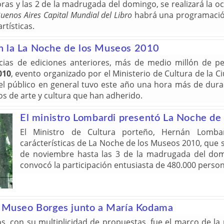
ras y las 2 de la madrugada del domingo, se realizará la o
uenos Aires Capital Mundial del Libro
habrá una programación
rtísticas.
n la La Noche de los Museos 2010
ias de ediciones anteriores, más de medio millón de per
010
, evento organizado por el Ministerio de Cultura de la 
y el público en general tuvo este año una hora más de dura
os de arte y cultura que han adherido.
El ministro Lombardi presentó La Noche d
El Ministro de Cultura porteño, Hernán Lombar
carácterísticas de La Noche de los Museos 2010, que s
de noviembre hasta las 3 de la madrugada del dom
convocó la participación entusiasta de 480.000 person
el Museo Borges junto a María Kodama
s, con su multiplicidad de propuestas, fue el marco de la