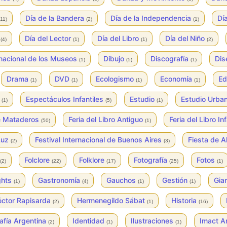
Día de la Bandera
Día de la Independencia
Dí
(11)
(2)
(1)
e
Día del Lector
Día del Libro
Día del Niño
(4)
(1)
(1)
(2)
rnacional de los Museos
Dibujo
Discografía
Di
(1)
(5)
(1)
Drama
DVD
Ecologismo
Economía
Ed
(1)
(1)
(1)
(1)
s
Espectáculos Infantiles
Estudio
Estudio Urba
(1)
(5)
(1)
de Mataderos
Feria del Libro Antiguo
Feria del Libro In
(50)
(1)
 Luz
Festival Internacional de Buenos Aires
Fiesta de A
(2)
(3)
Folclore
Folklore
Fotografía
Fotos
(2)
(22)
(17)
(25)
(1)
ghts
Gastronomía
Gauchos
Gestión
Gian
(1)
(4)
(1)
(1)
ctor Rapisarda
Hermenegildo Sábat
Historia
(2)
(1)
(16)
afía Argentina
Identidad
Ilustraciones
Imact A
(2)
(1)
(1)