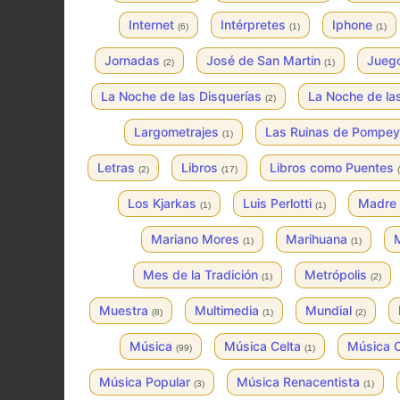
Internet
Intérpretes
Iphone
(6)
(1)
(1)
Jornadas
José de San Martin
Jueg
(2)
(1)
La Noche de las Disquerías
La Noche de la
(2)
Largometrajes
Las Ruinas de Pompe
(1)
Letras
Libros
Libros como Puentes
(2)
(17)
Los Kjarkas
Luis Perlotti
Madre 
(1)
(1)
Mariano Mores
Marihuana
M
(1)
(1)
Mes de la Tradición
Metrópolis
(1)
(2)
Muestra
Multimedia
Mundial
(8)
(1)
(2)
Música
Música Celta
Música 
(99)
(1)
Música Popular
Música Renacentista
(3)
(1)