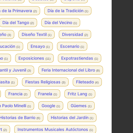
a de la Primavera
Día de la Tradición
(2)
(1)
Día del Tango
Día del Vecino
(2)
(1)
seño
Diseño Textil
Diversidad
(3)
(1)
(2)
ucación
Ensayo
Escenario
(1)
(1)
(1)
no
Exposiciones
Expotrastiendas
(1)
(11)
(1)
fantil y Juvenil
Feria Internacional del Libro
(3)
(8)
lasita
Fiestas Religiosas
Fileteado
(1)
(3)
(4)
Francia
Franela
Fritz Lang
(2)
(1)
(1)
 Paolo Minelli
Google
Güemes
(1)
(1)
(1)
Historias de Barrio
Historias del Jardín
(6)
(1)
rt
Instrumentos Musicales Autóctonos
(2)
(1)