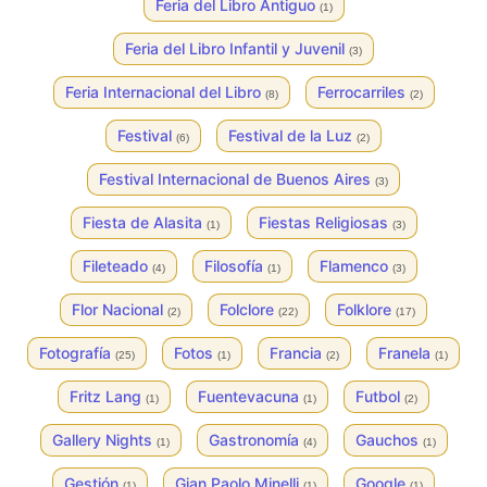
Feria del Libro Antiguo
(1)
Feria del Libro Infantil y Juvenil
(3)
Feria Internacional del Libro
Ferrocarriles
(8)
(2)
Festival
Festival de la Luz
(6)
(2)
Festival Internacional de Buenos Aires
(3)
Fiesta de Alasita
Fiestas Religiosas
(1)
(3)
Fileteado
Filosofía
Flamenco
(4)
(1)
(3)
Flor Nacional
Folclore
Folklore
(2)
(22)
(17)
Fotografía
Fotos
Francia
Franela
(25)
(1)
(2)
(1)
Fritz Lang
Fuentevacuna
Futbol
(1)
(1)
(2)
Gallery Nights
Gastronomía
Gauchos
(1)
(4)
(1)
Gestión
Gian Paolo Minelli
Google
(1)
(1)
(1)