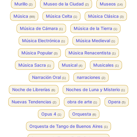
Murillo
Museo de la Ciudad
Museos
(2)
(2)
(14)
Música
Música Celta
Música Clásica
(99)
(1)
(3)
Música de Cámara
Música de la Tierra
(1)
(1)
Música Electrónica
Música Medieval
(1)
(1)
Música Popular
Música Renacentista
(3)
(1)
Música Sacra
Musical
Musicales
(1)
(4)
(1)
Narración Oral
narraciones
(1)
(2)
Noche de Librerías
Noches de Luna y Misterio
(6)
(1)
Nuevas Tendencias
obra de arte
Opera
(2)
(1)
(5)
Opus 4
Orquesta
(1)
(6)
Orquesta de Tango de Buenos Aires
(1)