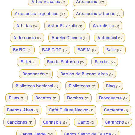
Artes Visuales
Artesanías
(7)
(12)
Artesanías argentinas
Artesanías Urbanas
(28)
(2)
Artistas
Astor Piazzolla
Astrofísica
(5)
(3)
(1)
Astronomía
Aurelio Cincioni
Automóvil
(9)
(1)
(1)
BAFICI
BAFICITO
BAFIM
Baile
(4)
(3)
(1)
(17)
Ballet
Banda Sinfónica
Bandas
(6)
(2)
(2)
Bandoneón
Barrios de Buenos Aires
(3)
(3)
Biblioteca Nacional
Bibliotecas
Blog
(1)
(2)
(1)
Blues
Bocetos
Bombos
Broncearse
(1)
(1)
(1)
(1)
Buenos Aires
Café Cultura Nación
Camerata
(3)
(3)
(1)
Canciones
Cannabis
Canto
Carancho
(3)
(1)
(5)
(1)
Carlos Gardel
Carlos Sáenz de Tejada
(10)
(1)