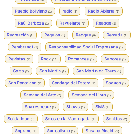
Pueblo Boliviano
radio
Radio Abierta
(1)
(3)
(1)
Raúl Barboza
Rayuelarte
Reagge
(1)
(1)
(1)
Recreación
Regalos
Reggae
Remada
(1)
(1)
(6)
(1)
Rembrandt
Responsabilidad Social Empresaria
(2)
(1)
Revistas
Rock
Romances
Sabores
(1)
(22)
(1)
(1)
Salsa
San Martin
San Martín de Tours
(2)
(1)
(1)
San Pantaleón
Santiago del Estero
Saqueo
(1)
(1)
(1)
Semana del Arte
Semana del Libro
(5)
(1)
Shakespeare
Shows
SMS
(2)
(1)
(1)
Solidaridad
Solos en la Madrugada
Sonidos
(5)
(1)
(2)
Soprano
Surrealismo
Susana Rinaldi
(1)
(1)
(2)