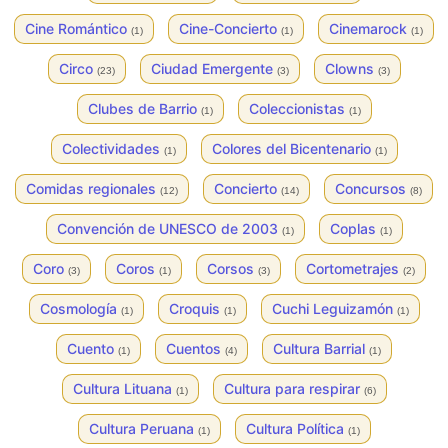
Cine Romántico
Cine-Concierto
Cinemarock
(1)
(1)
(1)
Circo
Ciudad Emergente
Clowns
(23)
(3)
(3)
Clubes de Barrio
Coleccionistas
(1)
(1)
Colectividades
Colores del Bicentenario
(1)
(1)
Comidas regionales
Concierto
Concursos
(12)
(14)
(8)
Convención de UNESCO de 2003
Coplas
(1)
(1)
Coro
Coros
Corsos
Cortometrajes
(3)
(1)
(3)
(2)
Cosmología
Croquis
Cuchi Leguizamón
(1)
(1)
(1)
Cuento
Cuentos
Cultura Barrial
(1)
(4)
(1)
Cultura Lituana
Cultura para respirar
(1)
(6)
Cultura Peruana
Cultura Política
(1)
(1)