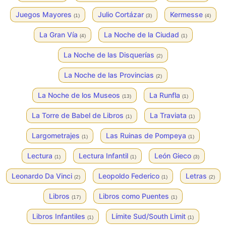
Juegos Mayores
Julio Cortázar
Kermesse
(1)
(3)
(4)
La Gran Vía
La Noche de la Ciudad
(4)
(1)
La Noche de las Disquerías
(2)
La Noche de las Provincias
(2)
La Noche de los Museos
La Runfla
(13)
(1)
La Torre de Babel de Libros
La Traviata
(1)
(1)
Largometrajes
Las Ruinas de Pompeya
(1)
(1)
Lectura
Lectura Infantil
León Gieco
(1)
(1)
(3)
Leonardo Da Vinci
Leopoldo Federico
Letras
(2)
(1)
(2)
Libros
Libros como Puentes
(17)
(1)
Libros Infantiles
Límite Sud/South Limit
(1)
(1)