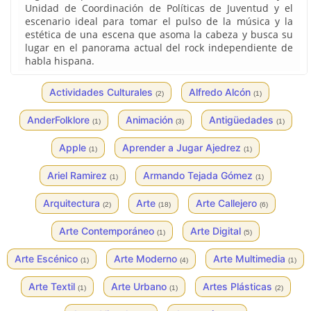
Unidad de Coordinación de Políticas de Juventud y el
escenario ideal para tomar el pulso de la música y la
estética de una escena que asoma la cabeza y busca su
lugar en el panorama actual del rock independiente de
habla hispana.
Actividades Culturales
Alfredo Alcón
(2)
(1)
AnderFolklore
Animación
Antigüedades
(1)
(3)
(1)
Apple
Aprender a Jugar Ajedrez
(1)
(1)
Ariel Ramirez
Armando Tejada Gómez
(1)
(1)
Arquitectura
Arte
Arte Callejero
(2)
(18)
(6)
Arte Contemporáneo
Arte Digital
(1)
(5)
Arte Escénico
Arte Moderno
Arte Multimedia
(1)
(4)
(1)
Arte Textil
Arte Urbano
Artes Plásticas
(1)
(1)
(2)