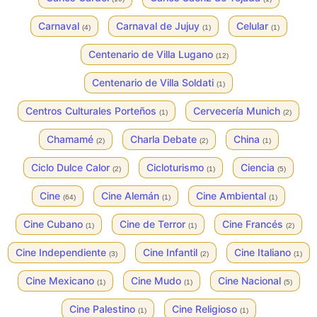
Carnaval
Carnaval de Jujuy
Celular
(4)
(1)
(1)
Centenario de Villa Lugano
(12)
Centenario de Villa Soldati
(1)
Centros Culturales Porteños
Cervecería Munich
(1)
(2)
Chamamé
Charla Debate
China
(2)
(2)
(1)
Ciclo Dulce Calor
Cicloturismo
Ciencia
(2)
(1)
(5)
Cine
Cine Alemán
Cine Ambiental
(64)
(1)
(1)
Cine Cubano
Cine de Terror
Cine Francés
(1)
(1)
(2)
Cine Independiente
Cine Infantil
Cine Italiano
(3)
(2)
(1)
Cine Mexicano
Cine Mudo
Cine Nacional
(1)
(1)
(5)
Cine Palestino
Cine Religioso
(1)
(1)