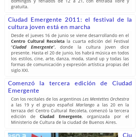
domingos y feriados de 12 a 21, con entrada libre y
gratuita.
Ciudad Emergente 2011: el festival de la
cultura joven está en marcha
Desde el jueves 16 de junio se viene desarrollando en el
Centro Cultural Recoleta
la cuarta edición del Festival
“
Ciudad Emergente
”, donde la cultura joven dice
presente. Hasta el 20 de junio, los habrá música en todos
los estilos, cine, arte, danza, moda, stand up y todas las
formas de comunicación y expresión artística propias del
siglo XXI.
Comenzó la tercera edición de Ciudad
Emergente
Con los recitales de los argentinos
Les Mentettes Orchestra
a las 19 y el grupo español
Marlango
a las 20 en la
terraza del Centro Cultural Recoleta, comenzó la tercera
edición de
Ciudad Emergente
, organizada por el
Ministerio de Cultura de la ciudad de Buenos Aires.
Ciu