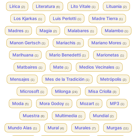
Lírica
Literatura
Lito Vitale
Lituania
(2)
(6)
(1)
(2)
Los Kjarkas
Luis Perlotti
Madre Tierra
(1)
(1)
(1)
Madres
Magia
Malabares
Malambo
(1)
(2)
(1)
(1)
Manon Gertsch
Mariachis
Mariano Mores
(1)
(3)
(1)
Marihuana
Mario Benedetti
Marionetas
(1)
(1)
(1)
Matbaires
Mate
Medios Vecinales
(1)
(1)
(1)
Mensajes
Mes de la Tradición
Metrópolis
(1)
(1)
(2)
Microsoft
Milonga
Misa Criolla
(1)
(24)
(3)
Moda
Mora Godoy
Mozart
MP3
(5)
(1)
(1)
(1)
Muestra
Multimedia
Mundial
(8)
(1)
(2)
Mundo Alas
Mural
Murales
Murgas
(1)
(4)
(7)
(11)