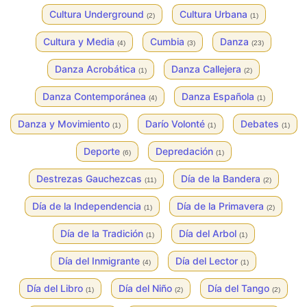
Cultura Underground
Cultura Urbana
(2)
(1)
Cultura y Media
Cumbia
Danza
(4)
(3)
(23)
Danza Acrobática
Danza Callejera
(1)
(2)
Danza Contemporánea
Danza Española
(4)
(1)
Danza y Movimiento
Darío Volonté
Debates
(1)
(1)
(1)
Deporte
Depredación
(6)
(1)
Destrezas Gauchezcas
Día de la Bandera
(11)
(2)
Día de la Independencia
Día de la Primavera
(1)
(2)
Día de la Tradición
Día del Arbol
(1)
(1)
Día del Inmigrante
Día del Lector
(4)
(1)
Día del Libro
Día del Niño
Día del Tango
(1)
(2)
(2)