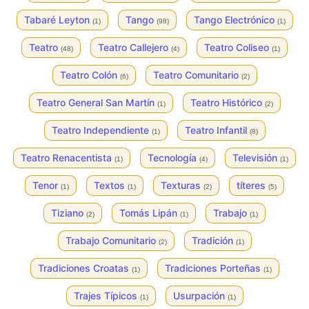
Tabaré Leyton
Tango
Tango Electrónico
(1)
(98)
(1)
Teatro
Teatro Callejero
Teatro Coliseo
(48)
(4)
(1)
Teatro Colón
Teatro Comunitario
(6)
(2)
Teatro General San Martín
Teatro Histórico
(1)
(2)
Teatro Independiente
Teatro Infantil
(1)
(8)
Teatro Renacentista
Tecnología
Televisión
(1)
(4)
(1)
Tenor
Textos
Texturas
títeres
(1)
(1)
(2)
(5)
Tiziano
Tomás Lipán
Trabajo
(2)
(1)
(1)
Trabajo Comunitario
Tradición
(2)
(1)
Tradiciones Croatas
Tradiciones Porteñas
(1)
(1)
Trajes Típicos
Usurpación
(1)
(1)