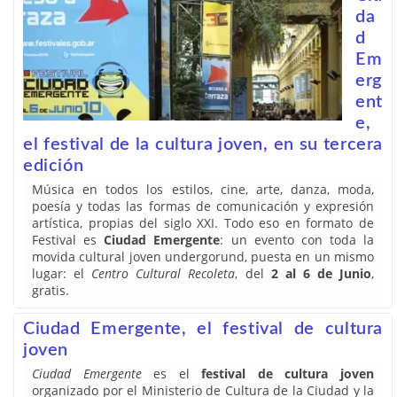
da
d
Em
erg
ent
e,
el festival de la cultura joven, en su tercera
edición
Música en todos los estilos, cine, arte, danza, moda,
poesía y todas las formas de comunicación y expresión
artística, propias del siglo XXI. Todo eso en formato de
Festival es
Ciudad Emergente
: un evento con toda la
movida cultural joven undergorund, puesta en un mismo
lugar: el
Centro Cultural Recoleta
, del
2 al 6 de Junio
,
gratis.
Ciudad Emergente, el festival de cultura
joven
Ciudad Emergente
es el
festival de cultura joven
organizado por el Ministerio de Cultura de la Ciudad y la