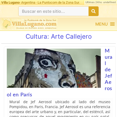
Ultimas 24hs: undefined
Villa Lugano
· Argentina · La Puntocom de la Zona Sur.
MENU
Cultura:
Arte Callejero
M
ura
l
de
Jef
Ae
ros
ol en París
Mural de Jef Aerosol ubicado al lado del museo
Pompidou, en Paris, Francia. Jef Aerosol es una referencia
europea del arte urbano y, en particular, del esténcil, así
como precursor de aquel movimiento en su país natal.