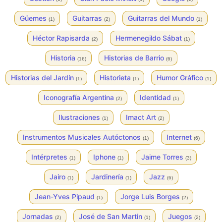
Güemes
Guitarras
Guitarras del Mundo
(1)
(2)
(1)
Héctor Rapisarda
Hermenegildo Sábat
(2)
(1)
Historia
Historias de Barrio
(16)
(6)
Historias del Jardín
Historieta
Humor Gráfico
(1)
(1)
(1)
Iconografía Argentina
Identidad
(2)
(1)
Ilustraciones
Imact Art
(1)
(2)
Instrumentos Musicales Autóctonos
Internet
(1)
(6)
Intérpretes
Iphone
Jaime Torres
(1)
(1)
(3)
Jairo
Jardinería
Jazz
(1)
(1)
(6)
Jean-Yves Pipaud
Jorge Luis Borges
(1)
(2)
Jornadas
José de San Martin
Juegos
(2)
(1)
(2)