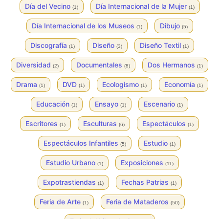
Día del Vecino
Día Internacional de la Mujer
(1)
(1)
Día Internacional de los Museos
Dibujo
(1)
(5)
Discografía
Diseño
Diseño Textil
(1)
(3)
(1)
Diversidad
Documentales
Dos Hermanos
(2)
(8)
(1)
Drama
DVD
Ecologismo
Economía
(1)
(1)
(1)
(1)
Educación
Ensayo
Escenario
(1)
(1)
(1)
Escritores
Esculturas
Espectáculos
(1)
(6)
(1)
Espectáculos Infantiles
Estudio
(5)
(1)
Estudio Urbano
Exposiciones
(1)
(11)
Expotrastiendas
Fechas Patrias
(1)
(1)
Feria de Arte
Feria de Mataderos
(1)
(50)