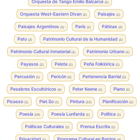
Orquesta de Tango Emilio Balcarce
(1)
Orquesta West-Eastern Divan
Paisajes
(1)
(1)
Paisajes Argentinos
París
Pátinas
(1)
(1)
(2)
Pato
Patrimonio Cultural de la Humanidad
(2)
(1)
Patrimonio Cultural Inmaterial
Patrimonio Urbano
(1)
(1)
Payasos
Pelota
Peña Folklórica
(1)
(1)
(1)
Percusión
Pericón
Pertenencia Barrial
(1)
(2)
(2)
Pesebres Escultóricos
Peter Keene
Piano
(4)
(1)
(2)
Picasso
Piet.So
Pintura
Planificación
(1)
(1)
(12)
(1)
Poesía
Poesía Lunfarda
Política
(16)
(1)
(1)
Políticas Culturales
Prensa Escrita
(1)
(1)
Privacidad
Programa Cultural en Barrios
(1)
(4)