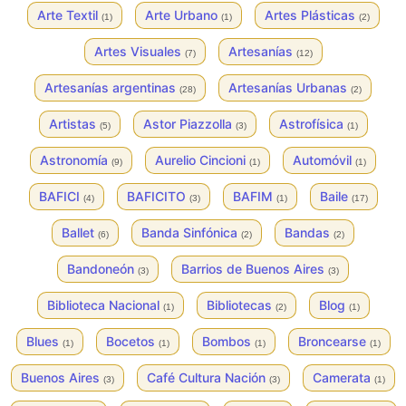
Arte Textil
Arte Urbano
Artes Plásticas
(1)
(1)
(2)
Artes Visuales
Artesanías
(7)
(12)
Artesanías argentinas
Artesanías Urbanas
(28)
(2)
Artistas
Astor Piazzolla
Astrofísica
(5)
(3)
(1)
Astronomía
Aurelio Cincioni
Automóvil
(9)
(1)
(1)
BAFICI
BAFICITO
BAFIM
Baile
(4)
(3)
(1)
(17)
Ballet
Banda Sinfónica
Bandas
(6)
(2)
(2)
Bandoneón
Barrios de Buenos Aires
(3)
(3)
Biblioteca Nacional
Bibliotecas
Blog
(1)
(2)
(1)
Blues
Bocetos
Bombos
Broncearse
(1)
(1)
(1)
(1)
Buenos Aires
Café Cultura Nación
Camerata
(3)
(3)
(1)