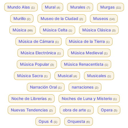
Mundo Alas
Mural
Murales
Murgas
(1)
(4)
(7)
(11)
Murillo
Museo de la Ciudad
Museos
(2)
(2)
(14)
Música
Música Celta
Música Clásica
(99)
(1)
(3)
Música de Cámara
Música de la Tierra
(1)
(1)
Música Electrónica
Música Medieval
(1)
(1)
Música Popular
Música Renacentista
(3)
(1)
Música Sacra
Musical
Musicales
(1)
(4)
(1)
Narración Oral
narraciones
(1)
(2)
Noche de Librerías
Noches de Luna y Misterio
(6)
(1)
Nuevas Tendencias
obra de arte
Opera
(2)
(1)
(5)
Opus 4
Orquesta
(1)
(6)