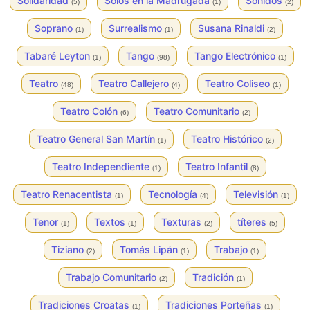
Solidaridad
Solos en la Madrugada
Sonidos
(5)
(1)
(2)
Soprano
Surrealismo
Susana Rinaldi
(1)
(1)
(2)
Tabaré Leyton
Tango
Tango Electrónico
(1)
(98)
(1)
Teatro
Teatro Callejero
Teatro Coliseo
(48)
(4)
(1)
Teatro Colón
Teatro Comunitario
(6)
(2)
Teatro General San Martín
Teatro Histórico
(1)
(2)
Teatro Independiente
Teatro Infantil
(1)
(8)
Teatro Renacentista
Tecnología
Televisión
(1)
(4)
(1)
Tenor
Textos
Texturas
títeres
(1)
(1)
(2)
(5)
Tiziano
Tomás Lipán
Trabajo
(2)
(1)
(1)
Trabajo Comunitario
Tradición
(2)
(1)
Tradiciones Croatas
Tradiciones Porteñas
(1)
(1)