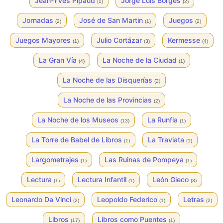
Jean-Yves Pipaud
Jorge Luis Borges
(1)
(2)
Jornadas
José de San Martin
Juegos
(2)
(1)
(2)
Juegos Mayores
Julio Cortázar
Kermesse
(1)
(3)
(4)
La Gran Vía
La Noche de la Ciudad
(4)
(1)
La Noche de las Disquerías
(2)
La Noche de las Provincias
(2)
La Noche de los Museos
La Runfla
(13)
(1)
La Torre de Babel de Libros
La Traviata
(1)
(1)
Largometrajes
Las Ruinas de Pompeya
(1)
(1)
Lectura
Lectura Infantil
León Gieco
(1)
(1)
(3)
Leonardo Da Vinci
Leopoldo Federico
Letras
(2)
(1)
(2)
Libros
Libros como Puentes
(17)
(1)