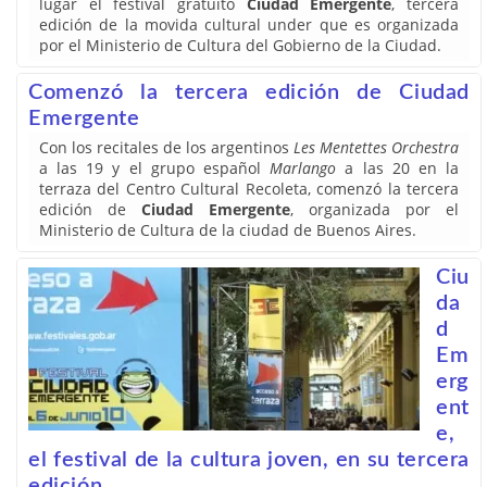
lugar el festival gratuito
Ciudad Emergente
, tercera
edición de la movida cultural under que es organizada
por el Ministerio de Cultura del Gobierno de la Ciudad.
Comenzó la tercera edición de Ciudad
Emergente
Con los recitales de los argentinos
Les Mentettes Orchestra
a las 19 y el grupo español
Marlango
a las 20 en la
terraza del Centro Cultural Recoleta, comenzó la tercera
edición de
Ciudad Emergente
, organizada por el
Ministerio de Cultura de la ciudad de Buenos Aires.
Ciu
da
d
Em
erg
ent
e,
el festival de la cultura joven, en su tercera
edición