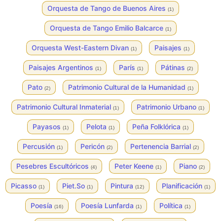
Orquesta de Tango de Buenos Aires
(1)
Orquesta de Tango Emilio Balcarce
(1)
Orquesta West-Eastern Divan
Paisajes
(1)
(1)
Paisajes Argentinos
París
Pátinas
(1)
(1)
(2)
Pato
Patrimonio Cultural de la Humanidad
(2)
(1)
Patrimonio Cultural Inmaterial
Patrimonio Urbano
(1)
(1)
Payasos
Pelota
Peña Folklórica
(1)
(1)
(1)
Percusión
Pericón
Pertenencia Barrial
(1)
(2)
(2)
Pesebres Escultóricos
Peter Keene
Piano
(4)
(1)
(2)
Picasso
Piet.So
Pintura
Planificación
(1)
(1)
(12)
(1)
Poesía
Poesía Lunfarda
Política
(16)
(1)
(1)