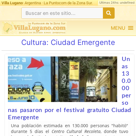
Ultimas 24hs: undefined
Villa Lugano
· Argentina · La Puntocom de la Zona Sur.
MENU
Cultura:
Ciudad Emergente
Un
as
13
0.0
00
per
so
nas pasaron por el festival gratuito Ciudad
Emergente
Una población estimada en 130.000 personas "habitó"
durante 5 días el
Centro Cultural Recoleta
, donde tuvo