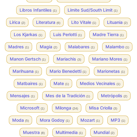
Libros Infantiles
Límite Sud/South Limit
(1)
(1)
Lírica
Literatura
Lito Vitale
Lituania
(2)
(6)
(1)
(2)
Los Kjarkas
Luis Perlotti
Madre Tierra
(1)
(1)
(1)
Madres
Magia
Malabares
Malambo
(1)
(2)
(1)
(1)
Manon Gertsch
Mariachis
Mariano Mores
(1)
(3)
(1)
Marihuana
Mario Benedetti
Marionetas
(1)
(1)
(1)
Matbaires
Mate
Medios Vecinales
(1)
(1)
(1)
Mensajes
Mes de la Tradición
Metrópolis
(1)
(1)
(2)
Microsoft
Milonga
Misa Criolla
(1)
(24)
(3)
Moda
Mora Godoy
Mozart
MP3
(5)
(1)
(1)
(1)
Muestra
Multimedia
Mundial
(8)
(1)
(2)