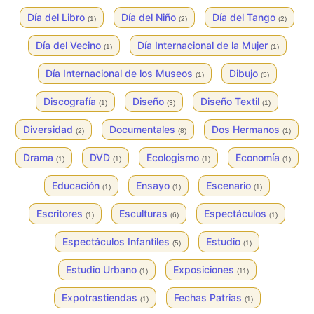
Día del Libro
Día del Niño
Día del Tango
(1)
(2)
(2)
Día del Vecino
Día Internacional de la Mujer
(1)
(1)
Día Internacional de los Museos
Dibujo
(1)
(5)
Discografía
Diseño
Diseño Textil
(1)
(3)
(1)
Diversidad
Documentales
Dos Hermanos
(2)
(8)
(1)
Drama
DVD
Ecologismo
Economía
(1)
(1)
(1)
(1)
Educación
Ensayo
Escenario
(1)
(1)
(1)
Escritores
Esculturas
Espectáculos
(1)
(6)
(1)
Espectáculos Infantiles
Estudio
(5)
(1)
Estudio Urbano
Exposiciones
(1)
(11)
Expotrastiendas
Fechas Patrias
(1)
(1)