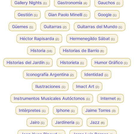
Gallery Nights
Gastronomía
Gauchos
(1)
(4)
(1)
Gestión
Gian Paolo Minelli
Google
(1)
(1)
(1)
Güemes
Guitarras
Guitarras del Mundo
(1)
(2)
(1)
Héctor Rapisarda
Hermenegildo Sábat
(2)
(1)
Historia
Historias de Barrio
(16)
(6)
Historias del Jardín
Historieta
Humor Gráfico
(1)
(1)
(1)
Iconografía Argentina
Identidad
(2)
(1)
Ilustraciones
Imact Art
(1)
(2)
Instrumentos Musicales Autóctonos
Internet
(1)
(6)
Intérpretes
Iphone
Jaime Torres
(1)
(1)
(3)
Jairo
Jardinería
Jazz
(1)
(1)
(6)