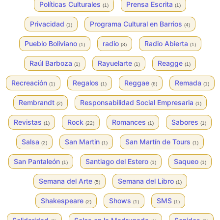
Políticas Culturales
Prensa Escrita
(1)
(1)
Privacidad
Programa Cultural en Barrios
(1)
(4)
Pueblo Boliviano
radio
Radio Abierta
(1)
(3)
(1)
Raúl Barboza
Rayuelarte
Reagge
(1)
(1)
(1)
Recreación
Regalos
Reggae
Remada
(1)
(1)
(6)
(1)
Rembrandt
Responsabilidad Social Empresaria
(2)
(1)
Revistas
Rock
Romances
Sabores
(1)
(22)
(1)
(1)
Salsa
San Martin
San Martín de Tours
(2)
(1)
(1)
San Pantaleón
Santiago del Estero
Saqueo
(1)
(1)
(1)
Semana del Arte
Semana del Libro
(5)
(1)
Shakespeare
Shows
SMS
(2)
(1)
(1)