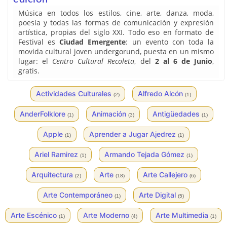
Música en todos los estilos, cine, arte, danza, moda,
poesía y todas las formas de comunicación y expresión
artística, propias del siglo XXI. Todo eso en formato de
Festival es
Ciudad Emergente
: un evento con toda la
movida cultural joven undergorund, puesta en un mismo
lugar: el
Centro Cultural Recoleta
, del
2 al 6 de Junio
,
gratis.
Actividades Culturales
Alfredo Alcón
(2)
(1)
AnderFolklore
Animación
Antigüedades
(1)
(3)
(1)
Apple
Aprender a Jugar Ajedrez
(1)
(1)
Ariel Ramirez
Armando Tejada Gómez
(1)
(1)
Arquitectura
Arte
Arte Callejero
(2)
(18)
(6)
Arte Contemporáneo
Arte Digital
(1)
(5)
Arte Escénico
Arte Moderno
Arte Multimedia
(1)
(4)
(1)