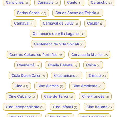
Canciones
Cannabis
Canto
Carancho
(3)
(1)
(5)
(1)
Carlos Gardel
Carlos Sáenz de Tejada
(10)
(1)
Carnaval
Carnaval de Jujuy
Celular
(4)
(1)
(1)
Centenario de Villa Lugano
(12)
Centenario de Villa Soldati
(1)
Centros Culturales Porteños
Cervecería Munich
(1)
(2)
Chamamé
Charla Debate
China
(2)
(2)
(1)
Ciclo Dulce Calor
Cicloturismo
Ciencia
(2)
(1)
(5)
Cine
Cine Alemán
Cine Ambiental
(64)
(1)
(1)
Cine Cubano
Cine de Terror
Cine Francés
(1)
(1)
(2)
Cine Independiente
Cine Infantil
Cine Italiano
(3)
(2)
(1)