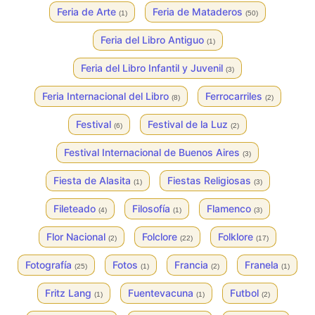
Feria de Arte
Feria de Mataderos
(1)
(50)
Feria del Libro Antiguo
(1)
Feria del Libro Infantil y Juvenil
(3)
Feria Internacional del Libro
Ferrocarriles
(8)
(2)
Festival
Festival de la Luz
(6)
(2)
Festival Internacional de Buenos Aires
(3)
Fiesta de Alasita
Fiestas Religiosas
(1)
(3)
Fileteado
Filosofía
Flamenco
(4)
(1)
(3)
Flor Nacional
Folclore
Folklore
(2)
(22)
(17)
Fotografía
Fotos
Francia
Franela
(25)
(1)
(2)
(1)
Fritz Lang
Fuentevacuna
Futbol
(1)
(1)
(2)