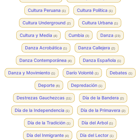
Cultura Peruana
Cultura Política
(1)
(1)
Cultura Underground
Cultura Urbana
(2)
(1)
Cultura y Media
Cumbia
Danza
(4)
(3)
(23)
Danza Acrobática
Danza Callejera
(1)
(2)
Danza Contemporánea
Danza Española
(4)
(1)
Danza y Movimiento
Darío Volonté
Debates
(1)
(1)
(1)
Deporte
Depredación
(6)
(1)
Destrezas Gauchezcas
Día de la Bandera
(11)
(2)
Día de la Independencia
Día de la Primavera
(1)
(2)
Día de la Tradición
Día del Arbol
(1)
(1)
Día del Inmigrante
Día del Lector
(4)
(1)