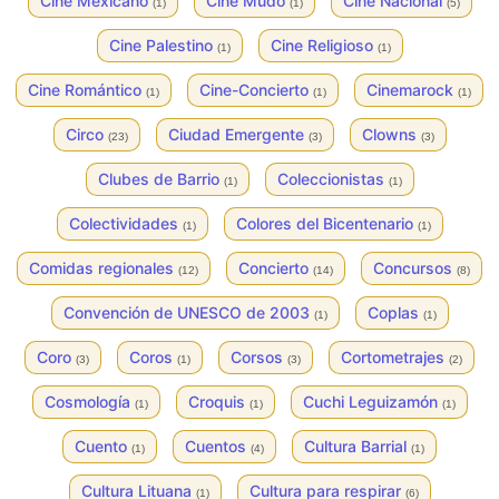
Cine Mexicano
Cine Mudo
Cine Nacional
(1)
(1)
(5)
Cine Palestino
Cine Religioso
(1)
(1)
Cine Romántico
Cine-Concierto
Cinemarock
(1)
(1)
(1)
Circo
Ciudad Emergente
Clowns
(23)
(3)
(3)
Clubes de Barrio
Coleccionistas
(1)
(1)
Colectividades
Colores del Bicentenario
(1)
(1)
Comidas regionales
Concierto
Concursos
(12)
(14)
(8)
Convención de UNESCO de 2003
Coplas
(1)
(1)
Coro
Coros
Corsos
Cortometrajes
(3)
(1)
(3)
(2)
Cosmología
Croquis
Cuchi Leguizamón
(1)
(1)
(1)
Cuento
Cuentos
Cultura Barrial
(1)
(4)
(1)
Cultura Lituana
Cultura para respirar
(1)
(6)