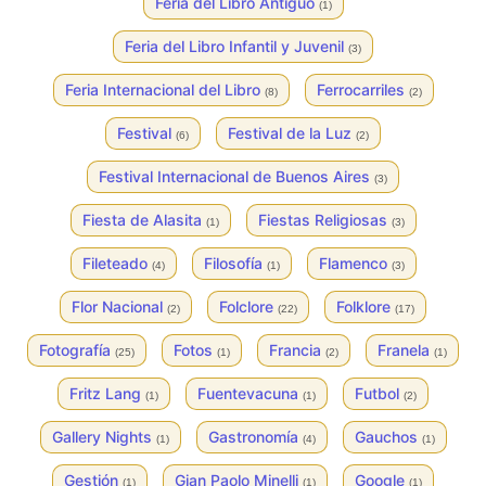
Feria del Libro Antiguo
(1)
Feria del Libro Infantil y Juvenil
(3)
Feria Internacional del Libro
Ferrocarriles
(8)
(2)
Festival
Festival de la Luz
(6)
(2)
Festival Internacional de Buenos Aires
(3)
Fiesta de Alasita
Fiestas Religiosas
(1)
(3)
Fileteado
Filosofía
Flamenco
(4)
(1)
(3)
Flor Nacional
Folclore
Folklore
(2)
(22)
(17)
Fotografía
Fotos
Francia
Franela
(25)
(1)
(2)
(1)
Fritz Lang
Fuentevacuna
Futbol
(1)
(1)
(2)
Gallery Nights
Gastronomía
Gauchos
(1)
(4)
(1)
Gestión
Gian Paolo Minelli
Google
(1)
(1)
(1)