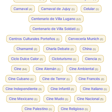
Carnaval
Carnaval de Jujuy
Celular
(4)
(1)
(1)
Centenario de Villa Lugano
(12)
Centenario de Villa Soldati
(1)
Centros Culturales Porteños
Cervecería Munich
(1)
(2)
Chamamé
Charla Debate
China
(2)
(2)
(1)
Ciclo Dulce Calor
Cicloturismo
Ciencia
(2)
(1)
(5)
Cine
Cine Alemán
Cine Ambiental
(64)
(1)
(1)
Cine Cubano
Cine de Terror
Cine Francés
(1)
(1)
(2)
Cine Independiente
Cine Infantil
Cine Italiano
(3)
(2)
(1)
Cine Mexicano
Cine Mudo
Cine Nacional
(1)
(1)
(5)
Cine Palestino
Cine Religioso
(1)
(1)