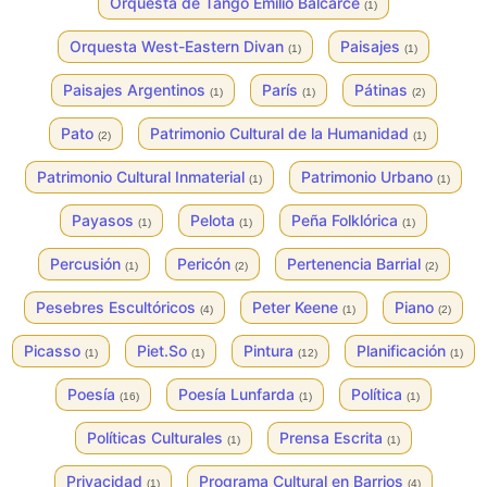
Orquesta de Tango Emilio Balcarce
(1)
Orquesta West-Eastern Divan
Paisajes
(1)
(1)
Paisajes Argentinos
París
Pátinas
(1)
(1)
(2)
Pato
Patrimonio Cultural de la Humanidad
(2)
(1)
Patrimonio Cultural Inmaterial
Patrimonio Urbano
(1)
(1)
Payasos
Pelota
Peña Folklórica
(1)
(1)
(1)
Percusión
Pericón
Pertenencia Barrial
(1)
(2)
(2)
Pesebres Escultóricos
Peter Keene
Piano
(4)
(1)
(2)
Picasso
Piet.So
Pintura
Planificación
(1)
(1)
(12)
(1)
Poesía
Poesía Lunfarda
Política
(16)
(1)
(1)
Políticas Culturales
Prensa Escrita
(1)
(1)
Privacidad
Programa Cultural en Barrios
(1)
(4)