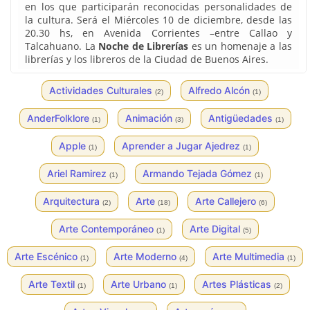
en los que participarán reconocidas personalidades de
la cultura. Será el Miércoles 10 de diciembre, desde las
20.30 hs, en Avenida Corrientes –entre Callao y
Talcahuano. La
Noche de Librerías
es un homenaje a las
librerías y los libreros de la Ciudad de Buenos Aires.
Actividades Culturales
Alfredo Alcón
(2)
(1)
AnderFolklore
Animación
Antigüedades
(1)
(3)
(1)
Apple
Aprender a Jugar Ajedrez
(1)
(1)
Ariel Ramirez
Armando Tejada Gómez
(1)
(1)
Arquitectura
Arte
Arte Callejero
(2)
(18)
(6)
Arte Contemporáneo
Arte Digital
(1)
(5)
Arte Escénico
Arte Moderno
Arte Multimedia
(1)
(4)
(1)
Arte Textil
Arte Urbano
Artes Plásticas
(1)
(1)
(2)