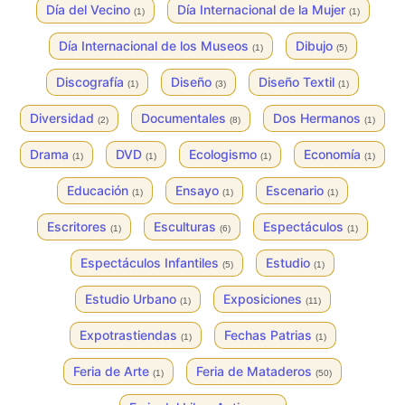
Día del Vecino
Día Internacional de la Mujer
(1)
(1)
Día Internacional de los Museos
Dibujo
(1)
(5)
Discografía
Diseño
Diseño Textil
(1)
(3)
(1)
Diversidad
Documentales
Dos Hermanos
(2)
(8)
(1)
Drama
DVD
Ecologismo
Economía
(1)
(1)
(1)
(1)
Educación
Ensayo
Escenario
(1)
(1)
(1)
Escritores
Esculturas
Espectáculos
(1)
(6)
(1)
Espectáculos Infantiles
Estudio
(5)
(1)
Estudio Urbano
Exposiciones
(1)
(11)
Expotrastiendas
Fechas Patrias
(1)
(1)
Feria de Arte
Feria de Mataderos
(1)
(50)