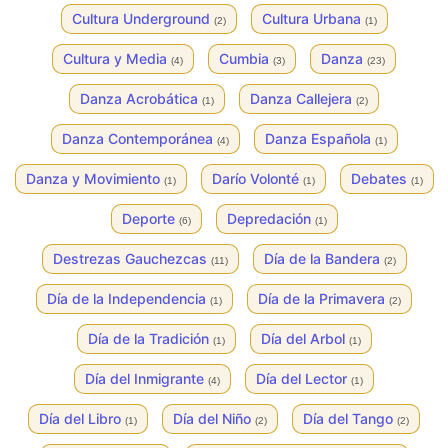
Cultura Underground
Cultura Urbana
(2)
(1)
Cultura y Media
Cumbia
Danza
(4)
(3)
(23)
Danza Acrobática
Danza Callejera
(1)
(2)
Danza Contemporánea
Danza Española
(4)
(1)
Danza y Movimiento
Darío Volonté
Debates
(1)
(1)
(1)
Deporte
Depredación
(6)
(1)
Destrezas Gauchezcas
Día de la Bandera
(11)
(2)
Día de la Independencia
Día de la Primavera
(1)
(2)
Día de la Tradición
Día del Arbol
(1)
(1)
Día del Inmigrante
Día del Lector
(4)
(1)
Día del Libro
Día del Niño
Día del Tango
(1)
(2)
(2)