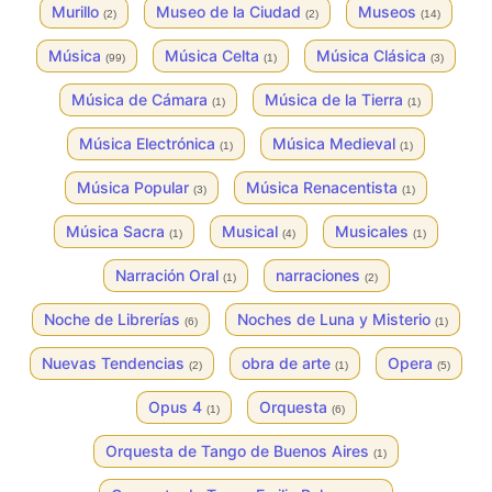
Murillo
Museo de la Ciudad
Museos
(2)
(2)
(14)
Música
Música Celta
Música Clásica
(99)
(1)
(3)
Música de Cámara
Música de la Tierra
(1)
(1)
Música Electrónica
Música Medieval
(1)
(1)
Música Popular
Música Renacentista
(3)
(1)
Música Sacra
Musical
Musicales
(1)
(4)
(1)
Narración Oral
narraciones
(1)
(2)
Noche de Librerías
Noches de Luna y Misterio
(6)
(1)
Nuevas Tendencias
obra de arte
Opera
(2)
(1)
(5)
Opus 4
Orquesta
(1)
(6)
Orquesta de Tango de Buenos Aires
(1)