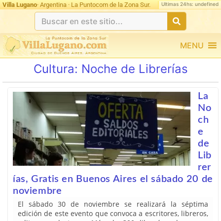
Ultimas 24hs: undefined
Villa Lugano
· Argentina · La Puntocom de la Zona Sur.
MENU
Cultura:
Noche de Librerías
La
No
ch
e
de
Lib
rer
ías, Gratis en Buenos Aires el sábado 20 de
noviembre
El sábado 30 de noviembre se realizará la séptima
edición de este evento que convoca a escritores, libreros,