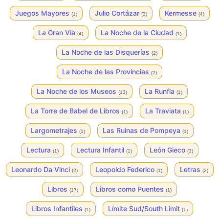
Juegos Mayores
Julio Cortázar
Kermesse
(1)
(3)
(4)
La Gran Vía
La Noche de la Ciudad
(4)
(1)
La Noche de las Disquerías
(2)
La Noche de las Provincias
(2)
La Noche de los Museos
La Runfla
(13)
(1)
La Torre de Babel de Libros
La Traviata
(1)
(1)
Largometrajes
Las Ruinas de Pompeya
(1)
(1)
Lectura
Lectura Infantil
León Gieco
(1)
(1)
(3)
Leonardo Da Vinci
Leopoldo Federico
Letras
(2)
(1)
(2)
Libros
Libros como Puentes
(17)
(1)
Libros Infantiles
Límite Sud/South Limit
(1)
(1)