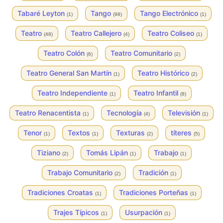
Tabaré Leyton
Tango
Tango Electrónico
(1)
(98)
(1)
Teatro
Teatro Callejero
Teatro Coliseo
(48)
(4)
(1)
Teatro Colón
Teatro Comunitario
(6)
(2)
Teatro General San Martín
Teatro Histórico
(1)
(2)
Teatro Independiente
Teatro Infantil
(1)
(8)
Teatro Renacentista
Tecnología
Televisión
(1)
(4)
(1)
Tenor
Textos
Texturas
títeres
(1)
(1)
(2)
(5)
Tiziano
Tomás Lipán
Trabajo
(2)
(1)
(1)
Trabajo Comunitario
Tradición
(2)
(1)
Tradiciones Croatas
Tradiciones Porteñas
(1)
(1)
Trajes Típicos
Usurpación
(1)
(1)