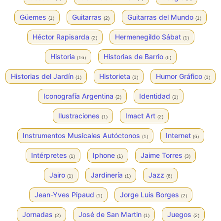
Güemes
Guitarras
Guitarras del Mundo
(1)
(2)
(1)
Héctor Rapisarda
Hermenegildo Sábat
(2)
(1)
Historia
Historias de Barrio
(16)
(6)
Historias del Jardín
Historieta
Humor Gráfico
(1)
(1)
(1)
Iconografía Argentina
Identidad
(2)
(1)
Ilustraciones
Imact Art
(1)
(2)
Instrumentos Musicales Autóctonos
Internet
(1)
(6)
Intérpretes
Iphone
Jaime Torres
(1)
(1)
(3)
Jairo
Jardinería
Jazz
(1)
(1)
(6)
Jean-Yves Pipaud
Jorge Luis Borges
(1)
(2)
Jornadas
José de San Martin
Juegos
(2)
(1)
(2)