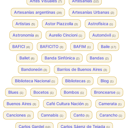
Artes Visuales
Artesanías
(7)
(12)
Artesanías argentinas
Artesanías Urbanas
(28)
(2)
Artistas
Astor Piazzolla
Astrofísica
(5)
(3)
(1)
Astronomía
Aurelio Cincioni
Automóvil
(9)
(1)
(1)
BAFICI
BAFICITO
BAFIM
Baile
(4)
(3)
(1)
(17)
Ballet
Banda Sinfónica
Bandas
(6)
(2)
(2)
Bandoneón
Barrios de Buenos Aires
(3)
(3)
Biblioteca Nacional
Bibliotecas
Blog
(1)
(2)
(1)
Blues
Bocetos
Bombos
Broncearse
(1)
(1)
(1)
(1)
Buenos Aires
Café Cultura Nación
Camerata
(3)
(3)
(1)
Canciones
Cannabis
Canto
Carancho
(3)
(1)
(5)
(1)
Carlos Gardel
Carlos Sáenz de Tejada
(10)
(1)