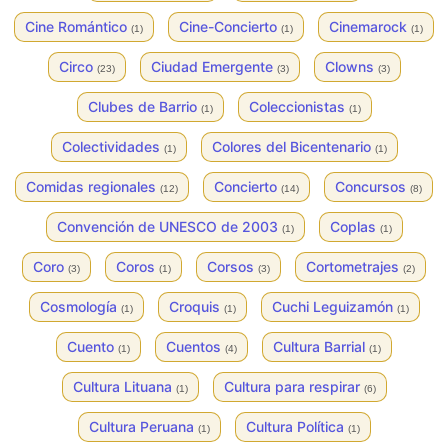
Cine Romántico
Cine-Concierto
Cinemarock
(1)
(1)
(1)
Circo
Ciudad Emergente
Clowns
(23)
(3)
(3)
Clubes de Barrio
Coleccionistas
(1)
(1)
Colectividades
Colores del Bicentenario
(1)
(1)
Comidas regionales
Concierto
Concursos
(12)
(14)
(8)
Convención de UNESCO de 2003
Coplas
(1)
(1)
Coro
Coros
Corsos
Cortometrajes
(3)
(1)
(3)
(2)
Cosmología
Croquis
Cuchi Leguizamón
(1)
(1)
(1)
Cuento
Cuentos
Cultura Barrial
(1)
(4)
(1)
Cultura Lituana
Cultura para respirar
(1)
(6)
Cultura Peruana
Cultura Política
(1)
(1)