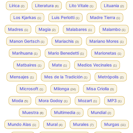
Lírica
Literatura
Lito Vitale
Lituania
(2)
(6)
(1)
(2)
Los Kjarkas
Luis Perlotti
Madre Tierra
(1)
(1)
(1)
Madres
Magia
Malabares
Malambo
(1)
(2)
(1)
(1)
Manon Gertsch
Mariachis
Mariano Mores
(1)
(3)
(1)
Marihuana
Mario Benedetti
Marionetas
(1)
(1)
(1)
Matbaires
Mate
Medios Vecinales
(1)
(1)
(1)
Mensajes
Mes de la Tradición
Metrópolis
(1)
(1)
(2)
Microsoft
Milonga
Misa Criolla
(1)
(24)
(3)
Moda
Mora Godoy
Mozart
MP3
(5)
(1)
(1)
(1)
Muestra
Multimedia
Mundial
(8)
(1)
(2)
Mundo Alas
Mural
Murales
Murgas
(1)
(4)
(7)
(11)