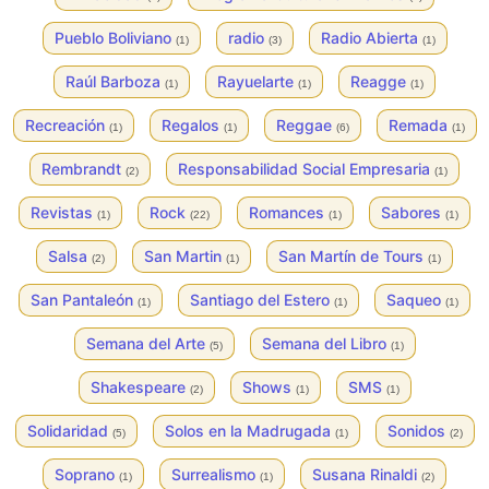
Pueblo Boliviano
radio
Radio Abierta
(1)
(3)
(1)
Raúl Barboza
Rayuelarte
Reagge
(1)
(1)
(1)
Recreación
Regalos
Reggae
Remada
(1)
(1)
(6)
(1)
Rembrandt
Responsabilidad Social Empresaria
(2)
(1)
Revistas
Rock
Romances
Sabores
(1)
(22)
(1)
(1)
Salsa
San Martin
San Martín de Tours
(2)
(1)
(1)
San Pantaleón
Santiago del Estero
Saqueo
(1)
(1)
(1)
Semana del Arte
Semana del Libro
(5)
(1)
Shakespeare
Shows
SMS
(2)
(1)
(1)
Solidaridad
Solos en la Madrugada
Sonidos
(5)
(1)
(2)
Soprano
Surrealismo
Susana Rinaldi
(1)
(1)
(2)