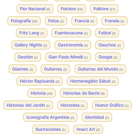
Flor Nacional
Folclore
Folklore
(2)
(22)
(17)
Fotografía
Fotos
Francia
Franela
(25)
(1)
(2)
(1)
Fritz Lang
Fuentevacuna
Futbol
(1)
(1)
(2)
Gallery Nights
Gastronomía
Gauchos
(1)
(4)
(1)
Gestión
Gian Paolo Minelli
Google
(1)
(1)
(1)
Güemes
Guitarras
Guitarras del Mundo
(1)
(2)
(1)
Héctor Rapisarda
Hermenegildo Sábat
(2)
(1)
Historia
Historias de Barrio
(16)
(6)
Historias del Jardín
Historieta
Humor Gráfico
(1)
(1)
(1)
Iconografía Argentina
Identidad
(2)
(1)
Ilustraciones
Imact Art
(1)
(2)