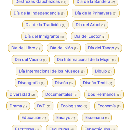
Destrezas Gauchezcas
Día de la Bandera
(11)
(2)
Día de la Independencia
Día de la Primavera
(1)
(2)
Día de la Tradición
Día del Arbol
(1)
(1)
Día del Inmigrante
Día del Lector
(4)
(1)
Día del Libro
Día del Niño
Día del Tango
(1)
(2)
(2)
Día del Vecino
Día Internacional de la Mujer
(1)
(1)
Día Internacional de los Museos
Dibujo
(1)
(5)
Discografía
Diseño
Diseño Textil
(1)
(3)
(1)
Diversidad
Documentales
Dos Hermanos
(2)
(8)
(1)
Drama
DVD
Ecologismo
Economía
(1)
(1)
(1)
(1)
Educación
Ensayo
Escenario
(1)
(1)
(1)
Escritores
Esculturas
Espectáculos
(1)
(6)
(1)