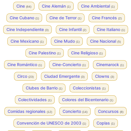
Cine
Cine Alemán
Cine Ambiental
(64)
(1)
(1)
Cine Cubano
Cine de Terror
Cine Francés
(1)
(1)
(2)
Cine Independiente
Cine Infantil
Cine Italiano
(3)
(2)
(1)
Cine Mexicano
Cine Mudo
Cine Nacional
(1)
(1)
(5)
Cine Palestino
Cine Religioso
(1)
(1)
Cine Romántico
Cine-Concierto
Cinemarock
(1)
(1)
(1)
Circo
Ciudad Emergente
Clowns
(23)
(3)
(3)
Clubes de Barrio
Coleccionistas
(1)
(1)
Colectividades
Colores del Bicentenario
(1)
(1)
Comidas regionales
Concierto
Concursos
(12)
(14)
(8)
Convención de UNESCO de 2003
Coplas
(1)
(1)