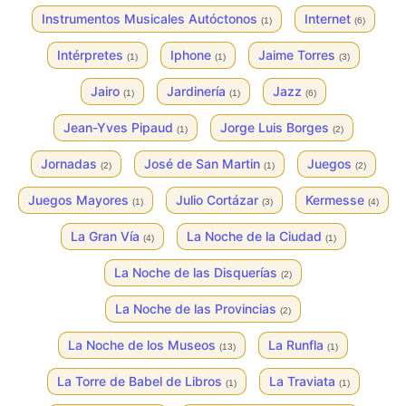
Instrumentos Musicales Autóctonos
Internet
(1)
(6)
Intérpretes
Iphone
Jaime Torres
(1)
(1)
(3)
Jairo
Jardinería
Jazz
(1)
(1)
(6)
Jean-Yves Pipaud
Jorge Luis Borges
(1)
(2)
Jornadas
José de San Martin
Juegos
(2)
(1)
(2)
Juegos Mayores
Julio Cortázar
Kermesse
(1)
(3)
(4)
La Gran Vía
La Noche de la Ciudad
(4)
(1)
La Noche de las Disquerías
(2)
La Noche de las Provincias
(2)
La Noche de los Museos
La Runfla
(13)
(1)
La Torre de Babel de Libros
La Traviata
(1)
(1)