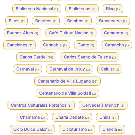
Biblioteca Nacional
Bibliotecas
Blog
(1)
(2)
(1)
Blues
Bocetos
Bombos
Broncearse
(1)
(1)
(1)
(1)
Buenos Aires
Café Cultura Nación
Camerata
(3)
(3)
(1)
Canciones
Cannabis
Canto
Carancho
(3)
(1)
(5)
(1)
Carlos Gardel
Carlos Sáenz de Tejada
(10)
(1)
Carnaval
Carnaval de Jujuy
Celular
(4)
(1)
(1)
Centenario de Villa Lugano
(12)
Centenario de Villa Soldati
(1)
Centros Culturales Porteños
Cervecería Munich
(1)
(2)
Chamamé
Charla Debate
China
(2)
(2)
(1)
Ciclo Dulce Calor
Cicloturismo
Ciencia
(2)
(1)
(5)