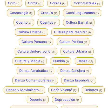
Coro
Coros
Corsos
Cortometrajes
(3)
(1)
(3)
(2)
Cosmología
Croquis
Cuchi Leguizamón
(1)
(1)
(1)
Cuento
Cuentos
Cultura Barrial
(1)
(4)
(1)
Cultura Lituana
Cultura para respirar
(1)
(6)
Cultura Peruana
Cultura Política
(1)
(1)
Cultura Underground
Cultura Urbana
(2)
(1)
Cultura y Media
Cumbia
Danza
(4)
(3)
(23)
Danza Acrobática
Danza Callejera
(1)
(2)
Danza Contemporánea
Danza Española
(4)
(1)
Danza y Movimiento
Darío Volonté
Debates
(1)
(1)
(1)
Deporte
Depredación
(6)
(1)