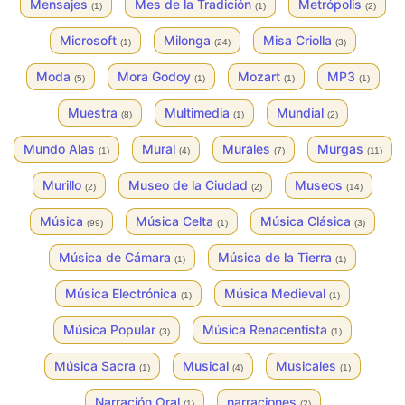
Mensajes
Mes de la Tradición
Metrópolis
(1)
(1)
(2)
Microsoft
Milonga
Misa Criolla
(1)
(24)
(3)
Moda
Mora Godoy
Mozart
MP3
(5)
(1)
(1)
(1)
Muestra
Multimedia
Mundial
(8)
(1)
(2)
Mundo Alas
Mural
Murales
Murgas
(1)
(4)
(7)
(11)
Murillo
Museo de la Ciudad
Museos
(2)
(2)
(14)
Música
Música Celta
Música Clásica
(99)
(1)
(3)
Música de Cámara
Música de la Tierra
(1)
(1)
Música Electrónica
Música Medieval
(1)
(1)
Música Popular
Música Renacentista
(3)
(1)
Música Sacra
Musical
Musicales
(1)
(4)
(1)
Narración Oral
narraciones
(1)
(2)