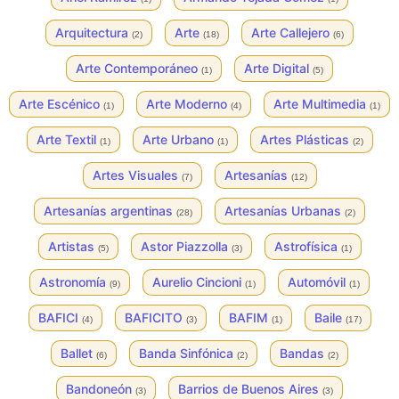
Arquitectura
Arte
Arte Callejero
(2)
(18)
(6)
Arte Contemporáneo
Arte Digital
(1)
(5)
Arte Escénico
Arte Moderno
Arte Multimedia
(1)
(4)
(1)
Arte Textil
Arte Urbano
Artes Plásticas
(1)
(1)
(2)
Artes Visuales
Artesanías
(7)
(12)
Artesanías argentinas
Artesanías Urbanas
(28)
(2)
Artistas
Astor Piazzolla
Astrofísica
(5)
(3)
(1)
Astronomía
Aurelio Cincioni
Automóvil
(9)
(1)
(1)
BAFICI
BAFICITO
BAFIM
Baile
(4)
(3)
(1)
(17)
Ballet
Banda Sinfónica
Bandas
(6)
(2)
(2)
Bandoneón
Barrios de Buenos Aires
(3)
(3)