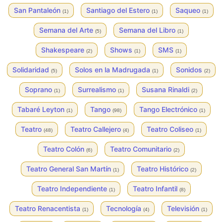
San Pantaleón
Santiago del Estero
Saqueo
(1)
(1)
(1)
Semana del Arte
Semana del Libro
(5)
(1)
Shakespeare
Shows
SMS
(2)
(1)
(1)
Solidaridad
Solos en la Madrugada
Sonidos
(5)
(1)
(2)
Soprano
Surrealismo
Susana Rinaldi
(1)
(1)
(2)
Tabaré Leyton
Tango
Tango Electrónico
(1)
(98)
(1)
Teatro
Teatro Callejero
Teatro Coliseo
(48)
(4)
(1)
Teatro Colón
Teatro Comunitario
(6)
(2)
Teatro General San Martín
Teatro Histórico
(1)
(2)
Teatro Independiente
Teatro Infantil
(1)
(8)
Teatro Renacentista
Tecnología
Televisión
(1)
(4)
(1)