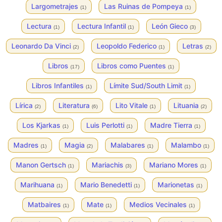
Largometrajes
Las Ruinas de Pompeya
(1)
(1)
Lectura
Lectura Infantil
León Gieco
(1)
(1)
(3)
Leonardo Da Vinci
Leopoldo Federico
Letras
(2)
(1)
(2)
Libros
Libros como Puentes
(17)
(1)
Libros Infantiles
Límite Sud/South Limit
(1)
(1)
Lírica
Literatura
Lito Vitale
Lituania
(2)
(6)
(1)
(2)
Los Kjarkas
Luis Perlotti
Madre Tierra
(1)
(1)
(1)
Madres
Magia
Malabares
Malambo
(1)
(2)
(1)
(1)
Manon Gertsch
Mariachis
Mariano Mores
(1)
(3)
(1)
Marihuana
Mario Benedetti
Marionetas
(1)
(1)
(1)
Matbaires
Mate
Medios Vecinales
(1)
(1)
(1)