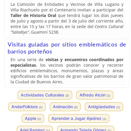
La Comisión de Entidades y Vecinos de Villa Lugano y
Villa Riachuelo por el Centenario invitan a participar del
Taller de Historia Oral
que tendrá lugar los días jueves
de julio y agosto a partir del 3 de julio del corriente año,
entre las 15 y las 17 horas, en la sede del
Centro Cultural
“Saladiyo”
, Guaminí 5238.
Visitas guiadas por sitios emblemáticos de
barrios porteños
En una serie de
visitas y encuentros coordinados por
especialistas
, los vecinos podrán conocer y recorrer
edificios emblemáticos, monumentos, plazas y áreas
significativas de los barrios de gran valor patrimonial de
la Ciudad de Buenos Aires.
Actividades Culturales
Alfredo Alcón
(2)
(1)
AnderFolklore
Animación
Antigüedades
(1)
(3)
(1)
Apple
Aprender a Jugar Ajedrez
(1)
(1)
Ariel Ramirez
Armando Tejada Gómez
(1)
(1)