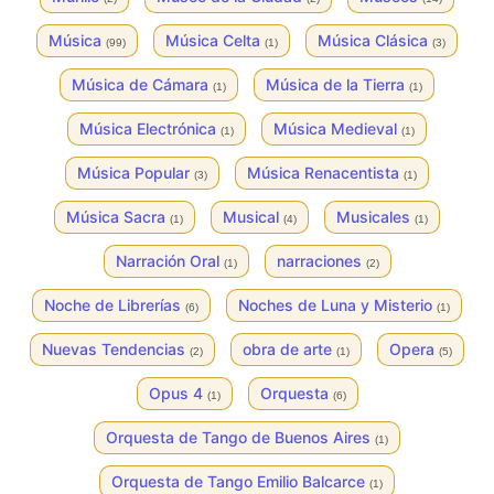
Música
Música Celta
Música Clásica
(99)
(1)
(3)
Música de Cámara
Música de la Tierra
(1)
(1)
Música Electrónica
Música Medieval
(1)
(1)
Música Popular
Música Renacentista
(3)
(1)
Música Sacra
Musical
Musicales
(1)
(4)
(1)
Narración Oral
narraciones
(1)
(2)
Noche de Librerías
Noches de Luna y Misterio
(6)
(1)
Nuevas Tendencias
obra de arte
Opera
(2)
(1)
(5)
Opus 4
Orquesta
(1)
(6)
Orquesta de Tango de Buenos Aires
(1)
Orquesta de Tango Emilio Balcarce
(1)