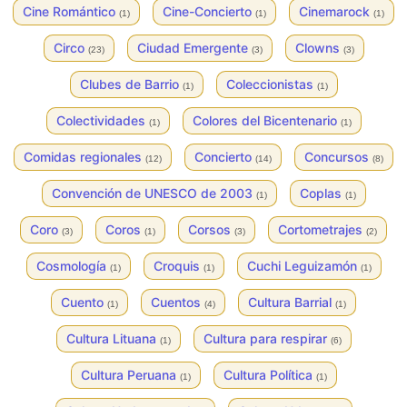
Cine Romántico
Cine-Concierto
Cinemarock
(1)
(1)
(1)
Circo
Ciudad Emergente
Clowns
(23)
(3)
(3)
Clubes de Barrio
Coleccionistas
(1)
(1)
Colectividades
Colores del Bicentenario
(1)
(1)
Comidas regionales
Concierto
Concursos
(12)
(14)
(8)
Convención de UNESCO de 2003
Coplas
(1)
(1)
Coro
Coros
Corsos
Cortometrajes
(3)
(1)
(3)
(2)
Cosmología
Croquis
Cuchi Leguizamón
(1)
(1)
(1)
Cuento
Cuentos
Cultura Barrial
(1)
(4)
(1)
Cultura Lituana
Cultura para respirar
(1)
(6)
Cultura Peruana
Cultura Política
(1)
(1)