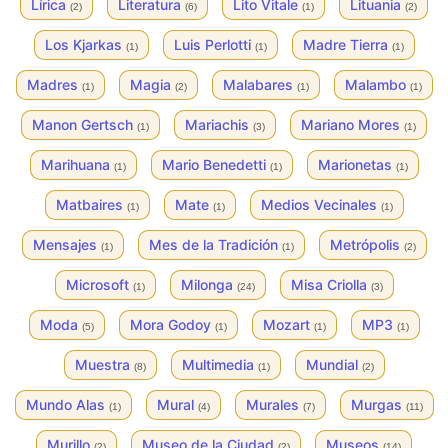
Lírica
Literatura
Lito Vitale
Lituania
(2)
(6)
(1)
(2)
Los Kjarkas
Luis Perlotti
Madre Tierra
(1)
(1)
(1)
Madres
Magia
Malabares
Malambo
(1)
(2)
(1)
(1)
Manon Gertsch
Mariachis
Mariano Mores
(1)
(3)
(1)
Marihuana
Mario Benedetti
Marionetas
(1)
(1)
(1)
Matbaires
Mate
Medios Vecinales
(1)
(1)
(1)
Mensajes
Mes de la Tradición
Metrópolis
(1)
(1)
(2)
Microsoft
Milonga
Misa Criolla
(1)
(24)
(3)
Moda
Mora Godoy
Mozart
MP3
(5)
(1)
(1)
(1)
Muestra
Multimedia
Mundial
(8)
(1)
(2)
Mundo Alas
Mural
Murales
Murgas
(1)
(4)
(7)
(11)
Murillo
Museo de la Ciudad
Museos
(2)
(2)
(14)