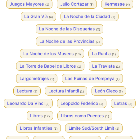
Juegos Mayores
Julio Cortázar
Kermesse
(1)
(3)
(4)
La Gran Vía
La Noche de la Ciudad
(4)
(1)
La Noche de las Disquerías
(2)
La Noche de las Provincias
(2)
La Noche de los Museos
La Runfla
(13)
(1)
La Torre de Babel de Libros
La Traviata
(1)
(1)
Largometrajes
Las Ruinas de Pompeya
(1)
(1)
Lectura
Lectura Infantil
León Gieco
(1)
(1)
(3)
Leonardo Da Vinci
Leopoldo Federico
Letras
(2)
(1)
(2)
Libros
Libros como Puentes
(17)
(1)
Libros Infantiles
Límite Sud/South Limit
(1)
(1)