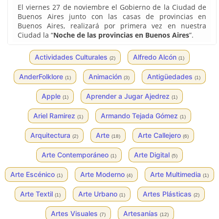
El viernes 27 de noviembre el Gobierno de la Ciudad de
Buenos Aires junto con las casas de provincias en
Buenos Aires, realizará por primera vez en nuestra
Ciudad la “
Noche de las provincias en Buenos Aires
”.
Actividades Culturales
Alfredo Alcón
(2)
(1)
AnderFolklore
Animación
Antigüedades
(1)
(3)
(1)
Apple
Aprender a Jugar Ajedrez
(1)
(1)
Ariel Ramirez
Armando Tejada Gómez
(1)
(1)
Arquitectura
Arte
Arte Callejero
(2)
(18)
(6)
Arte Contemporáneo
Arte Digital
(1)
(5)
Arte Escénico
Arte Moderno
Arte Multimedia
(1)
(4)
(1)
Arte Textil
Arte Urbano
Artes Plásticas
(1)
(1)
(2)
Artes Visuales
Artesanías
(7)
(12)