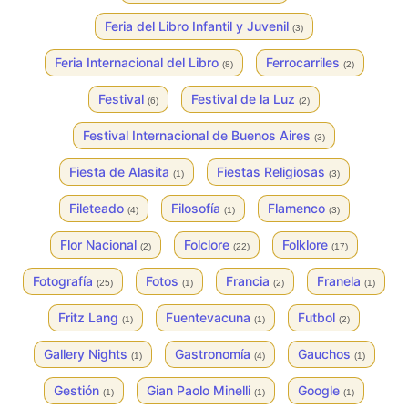
Feria del Libro Infantil y Juvenil
(3)
Feria Internacional del Libro
Ferrocarriles
(8)
(2)
Festival
Festival de la Luz
(6)
(2)
Festival Internacional de Buenos Aires
(3)
Fiesta de Alasita
Fiestas Religiosas
(1)
(3)
Fileteado
Filosofía
Flamenco
(4)
(1)
(3)
Flor Nacional
Folclore
Folklore
(2)
(22)
(17)
Fotografía
Fotos
Francia
Franela
(25)
(1)
(2)
(1)
Fritz Lang
Fuentevacuna
Futbol
(1)
(1)
(2)
Gallery Nights
Gastronomía
Gauchos
(1)
(4)
(1)
Gestión
Gian Paolo Minelli
Google
(1)
(1)
(1)