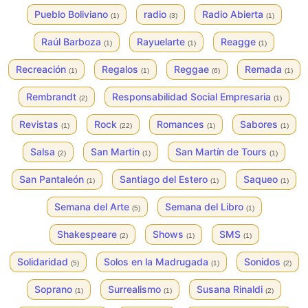
Pueblo Boliviano
radio
Radio Abierta
(1)
(3)
(1)
Raúl Barboza
Rayuelarte
Reagge
(1)
(1)
(1)
Recreación
Regalos
Reggae
Remada
(1)
(1)
(6)
(1)
Rembrandt
Responsabilidad Social Empresaria
(2)
(1)
Revistas
Rock
Romances
Sabores
(1)
(22)
(1)
(1)
Salsa
San Martin
San Martín de Tours
(2)
(1)
(1)
San Pantaleón
Santiago del Estero
Saqueo
(1)
(1)
(1)
Semana del Arte
Semana del Libro
(5)
(1)
Shakespeare
Shows
SMS
(2)
(1)
(1)
Solidaridad
Solos en la Madrugada
Sonidos
(5)
(1)
(2)
Soprano
Surrealismo
Susana Rinaldi
(1)
(1)
(2)