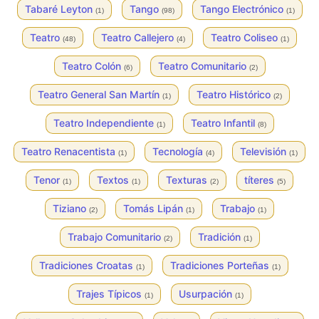
Tabaré Leyton
Tango
Tango Electrónico
(1)
(98)
(1)
Teatro
Teatro Callejero
Teatro Coliseo
(48)
(4)
(1)
Teatro Colón
Teatro Comunitario
(6)
(2)
Teatro General San Martín
Teatro Histórico
(1)
(2)
Teatro Independiente
Teatro Infantil
(1)
(8)
Teatro Renacentista
Tecnología
Televisión
(1)
(4)
(1)
Tenor
Textos
Texturas
títeres
(1)
(1)
(2)
(5)
Tiziano
Tomás Lipán
Trabajo
(2)
(1)
(1)
Trabajo Comunitario
Tradición
(2)
(1)
Tradiciones Croatas
Tradiciones Porteñas
(1)
(1)
Trajes Típicos
Usurpación
(1)
(1)