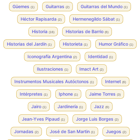
Güemes
Guitarras
Guitarras del Mundo
(1)
(2)
(1)
Héctor Rapisarda
Hermenegildo Sábat
(2)
(1)
Historia
Historias de Barrio
(16)
(6)
Historias del Jardín
Historieta
Humor Gráfico
(1)
(1)
(1)
Iconografía Argentina
Identidad
(2)
(1)
Ilustraciones
Imact Art
(1)
(2)
Instrumentos Musicales Autóctonos
Internet
(1)
(6)
Intérpretes
Iphone
Jaime Torres
(1)
(1)
(3)
Jairo
Jardinería
Jazz
(1)
(1)
(6)
Jean-Yves Pipaud
Jorge Luis Borges
(1)
(2)
Jornadas
José de San Martin
Juegos
(2)
(1)
(2)