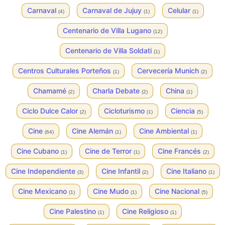
Carnaval
Carnaval de Jujuy
Celular
(4)
(1)
(1)
Centenario de Villa Lugano
(12)
Centenario de Villa Soldati
(1)
Centros Culturales Porteños
Cervecería Munich
(1)
(2)
Chamamé
Charla Debate
China
(2)
(2)
(1)
Ciclo Dulce Calor
Cicloturismo
Ciencia
(2)
(1)
(5)
Cine
Cine Alemán
Cine Ambiental
(64)
(1)
(1)
Cine Cubano
Cine de Terror
Cine Francés
(1)
(1)
(2)
Cine Independiente
Cine Infantil
Cine Italiano
(3)
(2)
(1)
Cine Mexicano
Cine Mudo
Cine Nacional
(1)
(1)
(5)
Cine Palestino
Cine Religioso
(1)
(1)