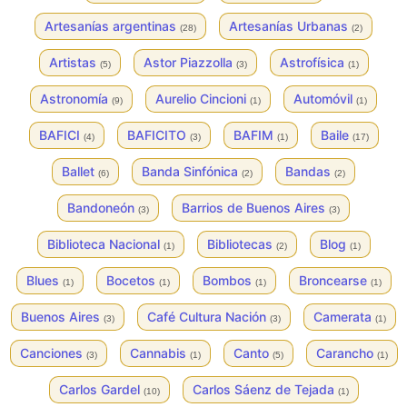
Artesanías argentinas
Artesanías Urbanas
(28)
(2)
Artistas
Astor Piazzolla
Astrofísica
(5)
(3)
(1)
Astronomía
Aurelio Cincioni
Automóvil
(9)
(1)
(1)
BAFICI
BAFICITO
BAFIM
Baile
(4)
(3)
(1)
(17)
Ballet
Banda Sinfónica
Bandas
(6)
(2)
(2)
Bandoneón
Barrios de Buenos Aires
(3)
(3)
Biblioteca Nacional
Bibliotecas
Blog
(1)
(2)
(1)
Blues
Bocetos
Bombos
Broncearse
(1)
(1)
(1)
(1)
Buenos Aires
Café Cultura Nación
Camerata
(3)
(3)
(1)
Canciones
Cannabis
Canto
Carancho
(3)
(1)
(5)
(1)
Carlos Gardel
Carlos Sáenz de Tejada
(10)
(1)