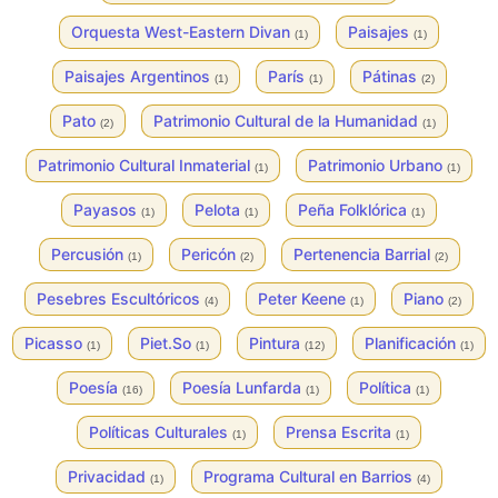
Orquesta West-Eastern Divan
Paisajes
(1)
(1)
Paisajes Argentinos
París
Pátinas
(1)
(1)
(2)
Pato
Patrimonio Cultural de la Humanidad
(2)
(1)
Patrimonio Cultural Inmaterial
Patrimonio Urbano
(1)
(1)
Payasos
Pelota
Peña Folklórica
(1)
(1)
(1)
Percusión
Pericón
Pertenencia Barrial
(1)
(2)
(2)
Pesebres Escultóricos
Peter Keene
Piano
(4)
(1)
(2)
Picasso
Piet.So
Pintura
Planificación
(1)
(1)
(12)
(1)
Poesía
Poesía Lunfarda
Política
(16)
(1)
(1)
Políticas Culturales
Prensa Escrita
(1)
(1)
Privacidad
Programa Cultural en Barrios
(1)
(4)