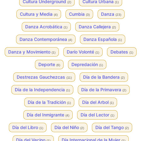
Cultura Underground
Cultura Urbana
(2)
(1)
Cultura y Media
Cumbia
Danza
(4)
(3)
(23)
Danza Acrobática
Danza Callejera
(1)
(2)
Danza Contemporánea
Danza Española
(4)
(1)
Danza y Movimiento
Darío Volonté
Debates
(1)
(1)
(1)
Deporte
Depredación
(6)
(1)
Destrezas Gauchezcas
Día de la Bandera
(11)
(2)
Día de la Independencia
Día de la Primavera
(1)
(2)
Día de la Tradición
Día del Arbol
(1)
(1)
Día del Inmigrante
Día del Lector
(4)
(1)
Día del Libro
Día del Niño
Día del Tango
(1)
(2)
(2)
Día del Vecino
Día Internacional de la Mujer
(1)
(1)