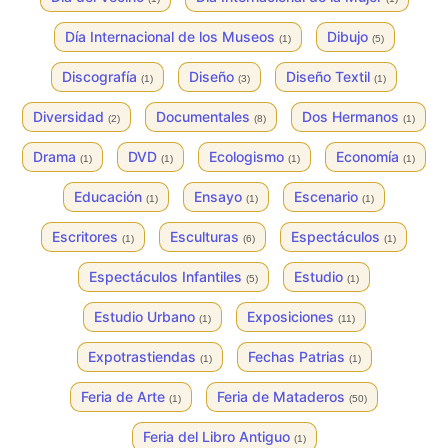
Día Internacional de los Museos
Dibujo
(1)
(5)
Discografía
Diseño
Diseño Textil
(1)
(3)
(1)
Diversidad
Documentales
Dos Hermanos
(2)
(8)
(1)
Drama
DVD
Ecologismo
Economía
(1)
(1)
(1)
(1)
Educación
Ensayo
Escenario
(1)
(1)
(1)
Escritores
Esculturas
Espectáculos
(1)
(6)
(1)
Espectáculos Infantiles
Estudio
(5)
(1)
Estudio Urbano
Exposiciones
(1)
(11)
Expotrastiendas
Fechas Patrias
(1)
(1)
Feria de Arte
Feria de Mataderos
(1)
(50)
Feria del Libro Antiguo
(1)