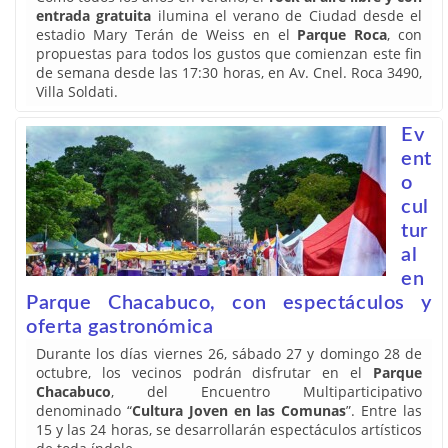
entrada gratuita
ilumina el verano de Ciudad desde el
estadio Mary Terán de Weiss en el
Parque Roca
, con
propuestas para todos los gustos que comienzan este fin
de semana desde las 17:30 horas, en Av. Cnel. Roca 3490,
Villa Soldati.
Ev
ent
o
cul
tur
al
en
Parque Chacabuco, con espectáculos y
oferta gastronómica
Durante los días viernes 26, sábado 27 y domingo 28 de
octubre, los vecinos podrán disfrutar en el
Parque
Chacabuco
, del Encuentro Multiparticipativo
denominado “
Cultura Joven en las Comunas
”. Entre las
15 y las 24 horas, se desarrollarán espectáculos artísticos