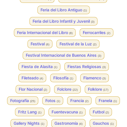
Feria del Libro Antiguo
(1)
Feria del Libro Infantil y Juvenil
(3)
Feria Internacional del Libro
Ferrocarriles
(8)
(2)
Festival
Festival de la Luz
(6)
(2)
Festival Internacional de Buenos Aires
(3)
Fiesta de Alasita
Fiestas Religiosas
(1)
(3)
Fileteado
Filosofía
Flamenco
(4)
(1)
(3)
Flor Nacional
Folclore
Folklore
(2)
(22)
(17)
Fotografía
Fotos
Francia
Franela
(25)
(1)
(2)
(1)
Fritz Lang
Fuentevacuna
Futbol
(1)
(1)
(2)
Gallery Nights
Gastronomía
Gauchos
(1)
(4)
(1)