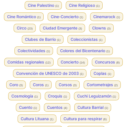
Cine Palestino
Cine Religioso
(1)
(1)
Cine Romántico
Cine-Concierto
Cinemarock
(1)
(1)
(1)
Circo
Ciudad Emergente
Clowns
(23)
(3)
(3)
Clubes de Barrio
Coleccionistas
(1)
(1)
Colectividades
Colores del Bicentenario
(1)
(1)
Comidas regionales
Concierto
Concursos
(12)
(14)
(8)
Convención de UNESCO de 2003
Coplas
(1)
(1)
Coro
Coros
Corsos
Cortometrajes
(3)
(1)
(3)
(2)
Cosmología
Croquis
Cuchi Leguizamón
(1)
(1)
(1)
Cuento
Cuentos
Cultura Barrial
(1)
(4)
(1)
Cultura Lituana
Cultura para respirar
(1)
(6)