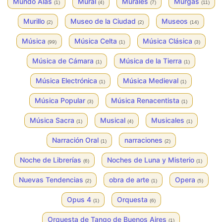
Mundo Alas
Mural
Murales
Murgas
(1)
(4)
(7)
(11)
Murillo
Museo de la Ciudad
Museos
(2)
(2)
(14)
Música
Música Celta
Música Clásica
(99)
(1)
(3)
Música de Cámara
Música de la Tierra
(1)
(1)
Música Electrónica
Música Medieval
(1)
(1)
Música Popular
Música Renacentista
(3)
(1)
Música Sacra
Musical
Musicales
(1)
(4)
(1)
Narración Oral
narraciones
(1)
(2)
Noche de Librerías
Noches de Luna y Misterio
(6)
(1)
Nuevas Tendencias
obra de arte
Opera
(2)
(1)
(5)
Opus 4
Orquesta
(1)
(6)
Orquesta de Tango de Buenos Aires
(1)