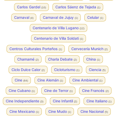
Carlos Gardel
Carlos Sáenz de Tejada
(10)
(1)
Carnaval
Carnaval de Jujuy
Celular
(4)
(1)
(1)
Centenario de Villa Lugano
(12)
Centenario de Villa Soldati
(1)
Centros Culturales Porteños
Cervecería Munich
(1)
(2)
Chamamé
Charla Debate
China
(2)
(2)
(1)
Ciclo Dulce Calor
Cicloturismo
Ciencia
(2)
(1)
(5)
Cine
Cine Alemán
Cine Ambiental
(64)
(1)
(1)
Cine Cubano
Cine de Terror
Cine Francés
(1)
(1)
(2)
Cine Independiente
Cine Infantil
Cine Italiano
(3)
(2)
(1)
Cine Mexicano
Cine Mudo
Cine Nacional
(1)
(1)
(5)