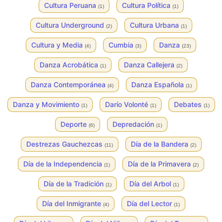
Cultura Peruana
Cultura Política
(1)
(1)
Cultura Underground
Cultura Urbana
(2)
(1)
Cultura y Media
Cumbia
Danza
(4)
(3)
(23)
Danza Acrobática
Danza Callejera
(1)
(2)
Danza Contemporánea
Danza Española
(4)
(1)
Danza y Movimiento
Darío Volonté
Debates
(1)
(1)
(1)
Deporte
Depredación
(6)
(1)
Destrezas Gauchezcas
Día de la Bandera
(11)
(2)
Día de la Independencia
Día de la Primavera
(1)
(2)
Día de la Tradición
Día del Arbol
(1)
(1)
Día del Inmigrante
Día del Lector
(4)
(1)