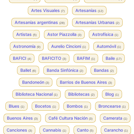
Artes Visuales
Artesanías
(7)
(12)
Artesanías argentinas
Artesanías Urbanas
(28)
(2)
Artistas
Astor Piazzolla
Astrofísica
(5)
(3)
(1)
Astronomía
Aurelio Cincioni
Automóvil
(9)
(1)
(1)
BAFICI
BAFICITO
BAFIM
Baile
(4)
(3)
(1)
(17)
Ballet
Banda Sinfónica
Bandas
(6)
(2)
(2)
Bandoneón
Barrios de Buenos Aires
(3)
(3)
Biblioteca Nacional
Bibliotecas
Blog
(1)
(2)
(1)
Blues
Bocetos
Bombos
Broncearse
(1)
(1)
(1)
(1)
Buenos Aires
Café Cultura Nación
Camerata
(3)
(3)
(1)
Canciones
Cannabis
Canto
Carancho
(3)
(1)
(5)
(1)