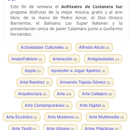
Este fin de semana el
Anfiteatro de Costanera Sur
propone disfrutar de la mejor música, gratis y al aire
libre, de la mano de Pedro Aznar, el Dúo Orozco
Barrientos, el Bahiano, Los Super Ratones y la
presentación única de Javier Calamaro junto a Guillermo
Fernández.
Actividades Culturales
Alfredo Alcón
(2)
(1)
AnderFolklore
Animación
Antigüedades
(1)
(3)
(1)
Apple
Aprender a Jugar Ajedrez
(1)
(1)
Ariel Ramirez
Armando Tejada Gómez
(1)
(1)
Arquitectura
Arte
Arte Callejero
(2)
(18)
(6)
Arte Contemporáneo
Arte Digital
(1)
(5)
Arte Escénico
Arte Moderno
Arte Multimedia
(1)
(4)
(1)
Arte Textil
Arte Urbano
Artes Plásticas
(1)
(1)
(2)