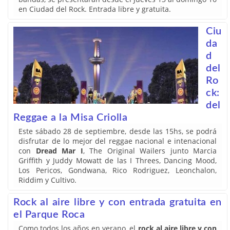
en Ciudad del Rock. Entrada libre y gratuita.
Ciu
da
d
del
Ro
ck:
del
Reggae a la Misa Criolla
Este sábado 28 de septiembre, desde las 15hs, se podrá
disfrutar de lo mejor del reggae nacional e intenacional
con
Dread Mar I
, The Original Wailers junto Marcia
Griffith y Juddy Mowatt de las I Threes, Dancing Mood,
Los Pericos, Gondwana, Rico Rodriguez, Leonchalon,
Riddim y Cultivo.
Rock al aire libre y con entrada gratuita en
el Parque Roca
Como todos los años en verano, el
rock al aire libre y con