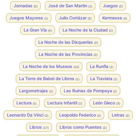
Jornadas
José de San Martin
Juegos
(2)
(1)
(2)
Juegos Mayores
Julio Cortázar
Kermesse
(1)
(3)
(4)
La Gran Vía
La Noche de la Ciudad
(4)
(1)
La Noche de las Disquerías
(2)
La Noche de las Provincias
(2)
La Noche de los Museos
La Runfla
(13)
(1)
La Torre de Babel de Libros
La Traviata
(1)
(1)
Largometrajes
Las Ruinas de Pompeya
(1)
(1)
Lectura
Lectura Infantil
León Gieco
(1)
(1)
(3)
Leonardo Da Vinci
Leopoldo Federico
Letras
(2)
(1)
(2)
Libros
Libros como Puentes
(17)
(1)