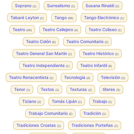
Soprano
Surrealismo
Susana Rinaldi
(1)
(1)
(2)
Tabaré Leyton
Tango
Tango Electrónico
(1)
(98)
(1)
Teatro
Teatro Callejero
Teatro Coliseo
(48)
(4)
(1)
Teatro Colón
Teatro Comunitario
(6)
(2)
Teatro General San Martín
Teatro Histórico
(1)
(2)
Teatro Independiente
Teatro Infantil
(1)
(8)
Teatro Renacentista
Tecnología
Televisión
(1)
(4)
(1)
Tenor
Textos
Texturas
títeres
(1)
(1)
(2)
(5)
Tiziano
Tomás Lipán
Trabajo
(2)
(1)
(1)
Trabajo Comunitario
Tradición
(2)
(1)
Tradiciones Croatas
Tradiciones Porteñas
(1)
(1)