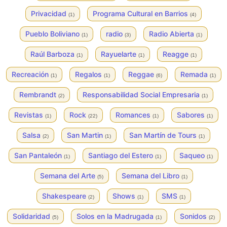
Privacidad
Programa Cultural en Barrios
(1)
(4)
Pueblo Boliviano
radio
Radio Abierta
(1)
(3)
(1)
Raúl Barboza
Rayuelarte
Reagge
(1)
(1)
(1)
Recreación
Regalos
Reggae
Remada
(1)
(1)
(6)
(1)
Rembrandt
Responsabilidad Social Empresaria
(2)
(1)
Revistas
Rock
Romances
Sabores
(1)
(22)
(1)
(1)
Salsa
San Martin
San Martín de Tours
(2)
(1)
(1)
San Pantaleón
Santiago del Estero
Saqueo
(1)
(1)
(1)
Semana del Arte
Semana del Libro
(5)
(1)
Shakespeare
Shows
SMS
(2)
(1)
(1)
Solidaridad
Solos en la Madrugada
Sonidos
(5)
(1)
(2)