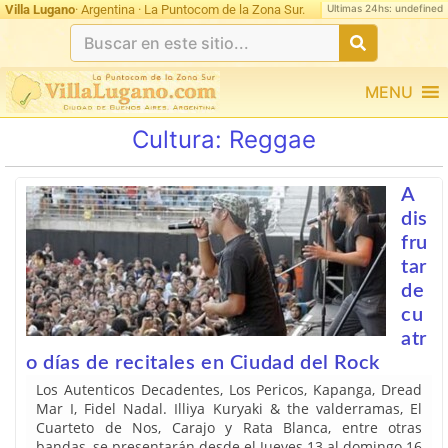
Ultimas 24hs: undefined
Villa Lugano
· Argentina · La Puntocom de la Zona Sur.
MENU
Cultura:
Reggae
A
dis
fru
tar
de
cu
atr
o días de recitales en Ciudad del Rock
Los Autenticos Decadentes, Los Pericos, Kapanga, Dread
Mar I, Fidel Nadal. Illiya Kuryaki & the valderramas, El
Cuarteto de Nos, Carajo y Rata Blanca, entre otras
bandas, se presentarán desde el Jueves 13 al domingo 16