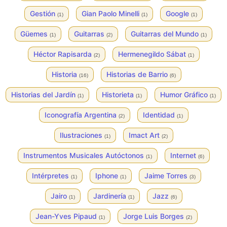
Gestión
Gian Paolo Minelli
Google
(1)
(1)
(1)
Güemes
Guitarras
Guitarras del Mundo
(1)
(2)
(1)
Héctor Rapisarda
Hermenegildo Sábat
(2)
(1)
Historia
Historias de Barrio
(16)
(6)
Historias del Jardín
Historieta
Humor Gráfico
(1)
(1)
(1)
Iconografía Argentina
Identidad
(2)
(1)
Ilustraciones
Imact Art
(1)
(2)
Instrumentos Musicales Autóctonos
Internet
(1)
(6)
Intérpretes
Iphone
Jaime Torres
(1)
(1)
(3)
Jairo
Jardinería
Jazz
(1)
(1)
(6)
Jean-Yves Pipaud
Jorge Luis Borges
(1)
(2)