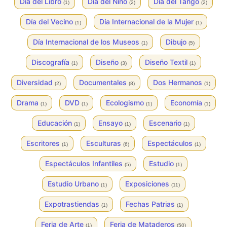
Día del Libro
Día del Niño
Día del Tango
(1)
(2)
(2)
Día del Vecino
Día Internacional de la Mujer
(1)
(1)
Día Internacional de los Museos
Dibujo
(1)
(5)
Discografía
Diseño
Diseño Textil
(1)
(3)
(1)
Diversidad
Documentales
Dos Hermanos
(2)
(8)
(1)
Drama
DVD
Ecologismo
Economía
(1)
(1)
(1)
(1)
Educación
Ensayo
Escenario
(1)
(1)
(1)
Escritores
Esculturas
Espectáculos
(1)
(6)
(1)
Espectáculos Infantiles
Estudio
(5)
(1)
Estudio Urbano
Exposiciones
(1)
(11)
Expotrastiendas
Fechas Patrias
(1)
(1)
Feria de Arte
Feria de Mataderos
(1)
(50)