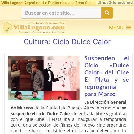
Ultimas 24hs: undefined
Villa Lugano
· Argentina · La Puntocom de la Zona Sur.
MENU
Cultura:
Ciclo Dulce Calor
Suspenden el
Ciclo «Dulce
Calor» del Cine
El Plata y se
reprograma
para Marzo
La
Dirección General
de Museos
de la Ciudad de Buenos Aires informó que
se
suspende el ciclo Dulce Calor
, de entrada libre y gratuita,
con el que Cine El Plata iba a inaugurar la temporada
2016, una selección de filmes del nuevo cine argentino
donde se hace irresistible el dulce calor del verano. La