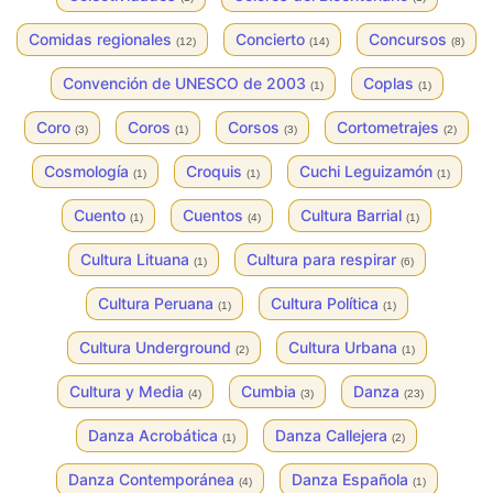
Comidas regionales
Concierto
Concursos
(12)
(14)
(8)
Convención de UNESCO de 2003
Coplas
(1)
(1)
Coro
Coros
Corsos
Cortometrajes
(3)
(1)
(3)
(2)
Cosmología
Croquis
Cuchi Leguizamón
(1)
(1)
(1)
Cuento
Cuentos
Cultura Barrial
(1)
(4)
(1)
Cultura Lituana
Cultura para respirar
(1)
(6)
Cultura Peruana
Cultura Política
(1)
(1)
Cultura Underground
Cultura Urbana
(2)
(1)
Cultura y Media
Cumbia
Danza
(4)
(3)
(23)
Danza Acrobática
Danza Callejera
(1)
(2)
Danza Contemporánea
Danza Española
(4)
(1)