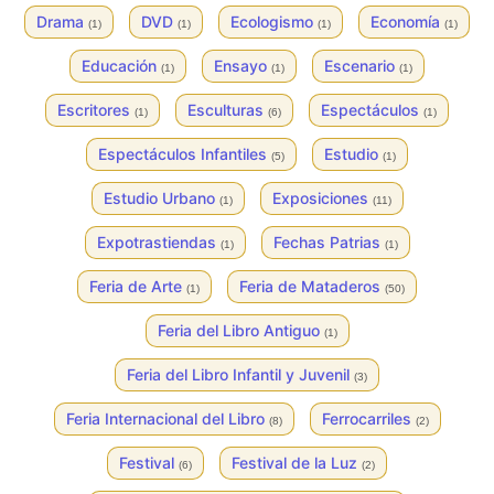
Drama
DVD
Ecologismo
Economía
(1)
(1)
(1)
(1)
Educación
Ensayo
Escenario
(1)
(1)
(1)
Escritores
Esculturas
Espectáculos
(1)
(6)
(1)
Espectáculos Infantiles
Estudio
(5)
(1)
Estudio Urbano
Exposiciones
(1)
(11)
Expotrastiendas
Fechas Patrias
(1)
(1)
Feria de Arte
Feria de Mataderos
(1)
(50)
Feria del Libro Antiguo
(1)
Feria del Libro Infantil y Juvenil
(3)
Feria Internacional del Libro
Ferrocarriles
(8)
(2)
Festival
Festival de la Luz
(6)
(2)