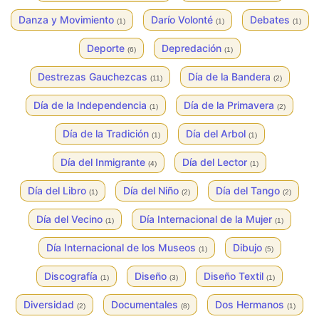
Danza y Movimiento
Darío Volonté
Debates
(1)
(1)
(1)
Deporte
Depredación
(6)
(1)
Destrezas Gauchezcas
Día de la Bandera
(11)
(2)
Día de la Independencia
Día de la Primavera
(1)
(2)
Día de la Tradición
Día del Arbol
(1)
(1)
Día del Inmigrante
Día del Lector
(4)
(1)
Día del Libro
Día del Niño
Día del Tango
(1)
(2)
(2)
Día del Vecino
Día Internacional de la Mujer
(1)
(1)
Día Internacional de los Museos
Dibujo
(1)
(5)
Discografía
Diseño
Diseño Textil
(1)
(3)
(1)
Diversidad
Documentales
Dos Hermanos
(2)
(8)
(1)