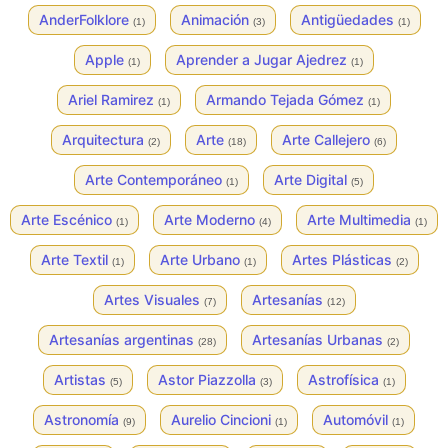
AnderFolklore
Animación
Antigüedades
(1)
(3)
(1)
Apple
Aprender a Jugar Ajedrez
(1)
(1)
Ariel Ramirez
Armando Tejada Gómez
(1)
(1)
Arquitectura
Arte
Arte Callejero
(2)
(18)
(6)
Arte Contemporáneo
Arte Digital
(1)
(5)
Arte Escénico
Arte Moderno
Arte Multimedia
(1)
(4)
(1)
Arte Textil
Arte Urbano
Artes Plásticas
(1)
(1)
(2)
Artes Visuales
Artesanías
(7)
(12)
Artesanías argentinas
Artesanías Urbanas
(28)
(2)
Artistas
Astor Piazzolla
Astrofísica
(5)
(3)
(1)
Astronomía
Aurelio Cincioni
Automóvil
(9)
(1)
(1)