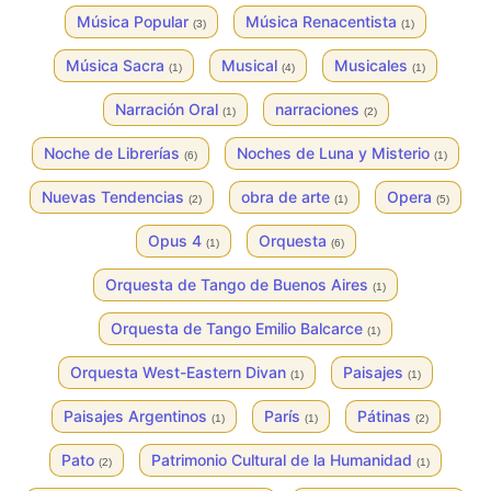
Música Popular
Música Renacentista
(3)
(1)
Música Sacra
Musical
Musicales
(1)
(4)
(1)
Narración Oral
narraciones
(1)
(2)
Noche de Librerías
Noches de Luna y Misterio
(6)
(1)
Nuevas Tendencias
obra de arte
Opera
(2)
(1)
(5)
Opus 4
Orquesta
(1)
(6)
Orquesta de Tango de Buenos Aires
(1)
Orquesta de Tango Emilio Balcarce
(1)
Orquesta West-Eastern Divan
Paisajes
(1)
(1)
Paisajes Argentinos
París
Pátinas
(1)
(1)
(2)
Pato
Patrimonio Cultural de la Humanidad
(2)
(1)