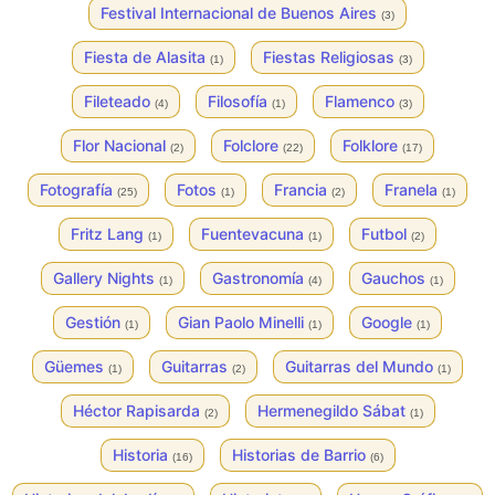
Festival Internacional de Buenos Aires
(3)
Fiesta de Alasita
Fiestas Religiosas
(1)
(3)
Fileteado
Filosofía
Flamenco
(4)
(1)
(3)
Flor Nacional
Folclore
Folklore
(2)
(22)
(17)
Fotografía
Fotos
Francia
Franela
(25)
(1)
(2)
(1)
Fritz Lang
Fuentevacuna
Futbol
(1)
(1)
(2)
Gallery Nights
Gastronomía
Gauchos
(1)
(4)
(1)
Gestión
Gian Paolo Minelli
Google
(1)
(1)
(1)
Güemes
Guitarras
Guitarras del Mundo
(1)
(2)
(1)
Héctor Rapisarda
Hermenegildo Sábat
(2)
(1)
Historia
Historias de Barrio
(16)
(6)