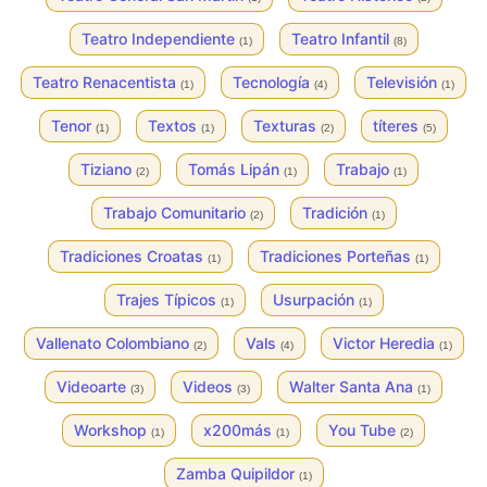
Teatro Independiente
Teatro Infantil
(1)
(8)
Teatro Renacentista
Tecnología
Televisión
(1)
(4)
(1)
Tenor
Textos
Texturas
títeres
(1)
(1)
(2)
(5)
Tiziano
Tomás Lipán
Trabajo
(2)
(1)
(1)
Trabajo Comunitario
Tradición
(2)
(1)
Tradiciones Croatas
Tradiciones Porteñas
(1)
(1)
Trajes Típicos
Usurpación
(1)
(1)
Vallenato Colombiano
Vals
Victor Heredia
(2)
(4)
(1)
Videoarte
Videos
Walter Santa Ana
(3)
(3)
(1)
Workshop
x200más
You Tube
(1)
(1)
(2)
Zamba Quipildor
(1)