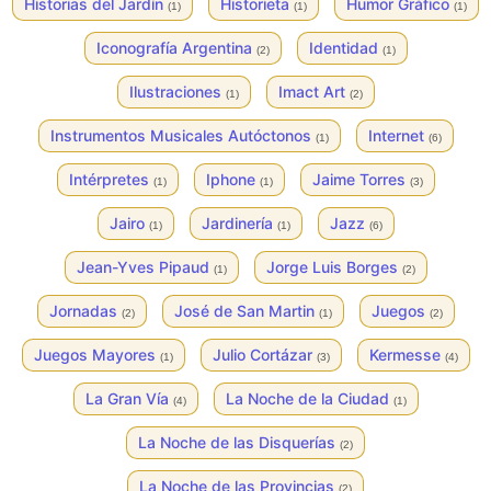
Historias del Jardín
Historieta
Humor Gráfico
(1)
(1)
(1)
Iconografía Argentina
Identidad
(2)
(1)
Ilustraciones
Imact Art
(1)
(2)
Instrumentos Musicales Autóctonos
Internet
(1)
(6)
Intérpretes
Iphone
Jaime Torres
(1)
(1)
(3)
Jairo
Jardinería
Jazz
(1)
(1)
(6)
Jean-Yves Pipaud
Jorge Luis Borges
(1)
(2)
Jornadas
José de San Martin
Juegos
(2)
(1)
(2)
Juegos Mayores
Julio Cortázar
Kermesse
(1)
(3)
(4)
La Gran Vía
La Noche de la Ciudad
(4)
(1)
La Noche de las Disquerías
(2)
La Noche de las Provincias
(2)