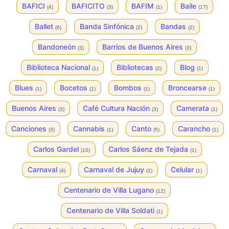
BAFICI
BAFICITO
BAFIM
Baile
(4)
(3)
(1)
(17)
Ballet
Banda Sinfónica
Bandas
(6)
(2)
(2)
Bandoneón
Barrios de Buenos Aires
(3)
(3)
Biblioteca Nacional
Bibliotecas
Blog
(1)
(2)
(1)
Blues
Bocetos
Bombos
Broncearse
(1)
(1)
(1)
(1)
Buenos Aires
Café Cultura Nación
Camerata
(3)
(3)
(1)
Canciones
Cannabis
Canto
Carancho
(3)
(1)
(5)
(1)
Carlos Gardel
Carlos Sáenz de Tejada
(10)
(1)
Carnaval
Carnaval de Jujuy
Celular
(4)
(1)
(1)
Centenario de Villa Lugano
(12)
Centenario de Villa Soldati
(1)