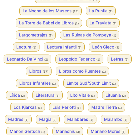
La Noche de los Museos
La Runfla
(13)
(1)
La Torre de Babel de Libros
La Traviata
(1)
(1)
Largometrajes
Las Ruinas de Pompeya
(1)
(1)
Lectura
Lectura Infantil
León Gieco
(1)
(1)
(3)
Leonardo Da Vinci
Leopoldo Federico
Letras
(2)
(1)
(2)
Libros
Libros como Puentes
(17)
(1)
Libros Infantiles
Límite Sud/South Limit
(1)
(1)
Lírica
Literatura
Lito Vitale
Lituania
(2)
(6)
(1)
(2)
Los Kjarkas
Luis Perlotti
Madre Tierra
(1)
(1)
(1)
Madres
Magia
Malabares
Malambo
(1)
(2)
(1)
(1)
Manon Gertsch
Mariachis
Mariano Mores
(1)
(3)
(1)