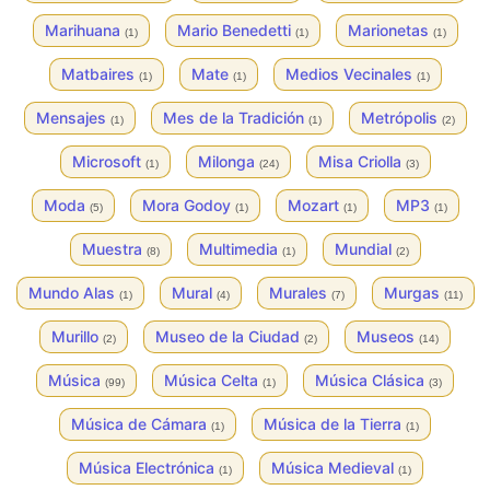
Marihuana
Mario Benedetti
Marionetas
(1)
(1)
(1)
Matbaires
Mate
Medios Vecinales
(1)
(1)
(1)
Mensajes
Mes de la Tradición
Metrópolis
(1)
(1)
(2)
Microsoft
Milonga
Misa Criolla
(1)
(24)
(3)
Moda
Mora Godoy
Mozart
MP3
(5)
(1)
(1)
(1)
Muestra
Multimedia
Mundial
(8)
(1)
(2)
Mundo Alas
Mural
Murales
Murgas
(1)
(4)
(7)
(11)
Murillo
Museo de la Ciudad
Museos
(2)
(2)
(14)
Música
Música Celta
Música Clásica
(99)
(1)
(3)
Música de Cámara
Música de la Tierra
(1)
(1)
Música Electrónica
Música Medieval
(1)
(1)