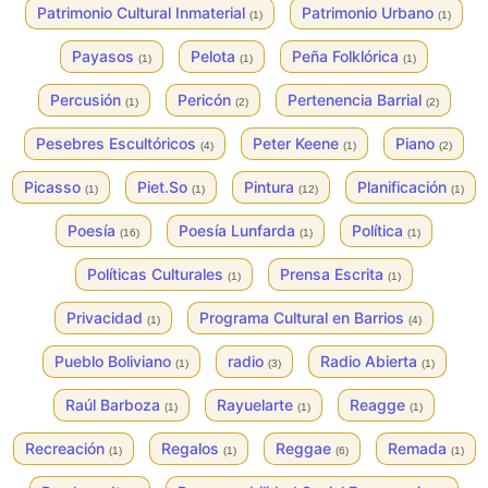
Patrimonio Cultural Inmaterial
Patrimonio Urbano
(1)
(1)
Payasos
Pelota
Peña Folklórica
(1)
(1)
(1)
Percusión
Pericón
Pertenencia Barrial
(1)
(2)
(2)
Pesebres Escultóricos
Peter Keene
Piano
(4)
(1)
(2)
Picasso
Piet.So
Pintura
Planificación
(1)
(1)
(12)
(1)
Poesía
Poesía Lunfarda
Política
(16)
(1)
(1)
Políticas Culturales
Prensa Escrita
(1)
(1)
Privacidad
Programa Cultural en Barrios
(1)
(4)
Pueblo Boliviano
radio
Radio Abierta
(1)
(3)
(1)
Raúl Barboza
Rayuelarte
Reagge
(1)
(1)
(1)
Recreación
Regalos
Reggae
Remada
(1)
(1)
(6)
(1)