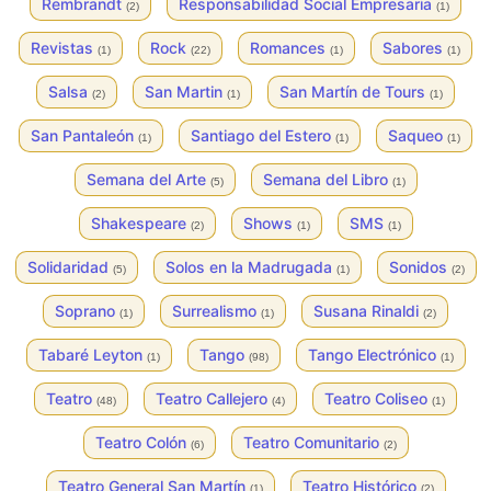
Rembrandt
Responsabilidad Social Empresaria
(2)
(1)
Revistas
Rock
Romances
Sabores
(1)
(22)
(1)
(1)
Salsa
San Martin
San Martín de Tours
(2)
(1)
(1)
San Pantaleón
Santiago del Estero
Saqueo
(1)
(1)
(1)
Semana del Arte
Semana del Libro
(5)
(1)
Shakespeare
Shows
SMS
(2)
(1)
(1)
Solidaridad
Solos en la Madrugada
Sonidos
(5)
(1)
(2)
Soprano
Surrealismo
Susana Rinaldi
(1)
(1)
(2)
Tabaré Leyton
Tango
Tango Electrónico
(1)
(98)
(1)
Teatro
Teatro Callejero
Teatro Coliseo
(48)
(4)
(1)
Teatro Colón
Teatro Comunitario
(6)
(2)
Teatro General San Martín
Teatro Histórico
(1)
(2)