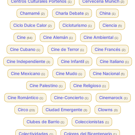
Centros Culturales Porteños
Cervecería Munich
(1)
(2)
Chamamé
Charla Debate
China
(2)
(2)
(1)
Ciclo Dulce Calor
Cicloturismo
Ciencia
(2)
(1)
(5)
Cine
Cine Alemán
Cine Ambiental
(64)
(1)
(1)
Cine Cubano
Cine de Terror
Cine Francés
(1)
(1)
(2)
Cine Independiente
Cine Infantil
Cine Italiano
(3)
(2)
(1)
Cine Mexicano
Cine Mudo
Cine Nacional
(1)
(1)
(5)
Cine Palestino
Cine Religioso
(1)
(1)
Cine Romántico
Cine-Concierto
Cinemarock
(1)
(1)
(1)
Circo
Ciudad Emergente
Clowns
(23)
(3)
(3)
Clubes de Barrio
Coleccionistas
(1)
(1)
Colectividades
Colores del Bicentenario
(1)
(1)