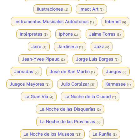
Ilustraciones
Imact Art
(1)
(2)
Instrumentos Musicales Autóctonos
Internet
(1)
(6)
Intérpretes
Iphone
Jaime Torres
(1)
(1)
(3)
Jairo
Jardinería
Jazz
(1)
(1)
(6)
Jean-Yves Pipaud
Jorge Luis Borges
(1)
(2)
Jornadas
José de San Martin
Juegos
(2)
(1)
(2)
Juegos Mayores
Julio Cortázar
Kermesse
(1)
(3)
(4)
La Gran Vía
La Noche de la Ciudad
(4)
(1)
La Noche de las Disquerías
(2)
La Noche de las Provincias
(2)
La Noche de los Museos
La Runfla
(13)
(1)