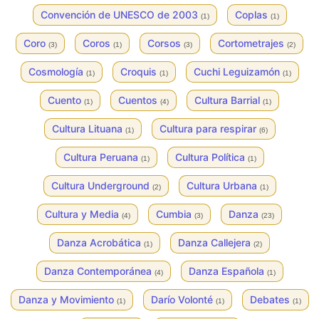
Convención de UNESCO de 2003
Coplas
(1)
(1)
Coro
Coros
Corsos
Cortometrajes
(3)
(1)
(3)
(2)
Cosmología
Croquis
Cuchi Leguizamón
(1)
(1)
(1)
Cuento
Cuentos
Cultura Barrial
(1)
(4)
(1)
Cultura Lituana
Cultura para respirar
(1)
(6)
Cultura Peruana
Cultura Política
(1)
(1)
Cultura Underground
Cultura Urbana
(2)
(1)
Cultura y Media
Cumbia
Danza
(4)
(3)
(23)
Danza Acrobática
Danza Callejera
(1)
(2)
Danza Contemporánea
Danza Española
(4)
(1)
Danza y Movimiento
Darío Volonté
Debates
(1)
(1)
(1)