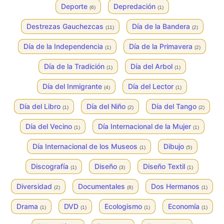
Deporte
Depredación
(6)
(1)
Destrezas Gauchezcas
Día de la Bandera
(11)
(2)
Día de la Independencia
Día de la Primavera
(1)
(2)
Día de la Tradición
Día del Arbol
(1)
(1)
Día del Inmigrante
Día del Lector
(4)
(1)
Día del Libro
Día del Niño
Día del Tango
(1)
(2)
(2)
Día del Vecino
Día Internacional de la Mujer
(1)
(1)
Día Internacional de los Museos
Dibujo
(1)
(5)
Discografía
Diseño
Diseño Textil
(1)
(3)
(1)
Diversidad
Documentales
Dos Hermanos
(2)
(8)
(1)
Drama
DVD
Ecologismo
Economía
(1)
(1)
(1)
(1)