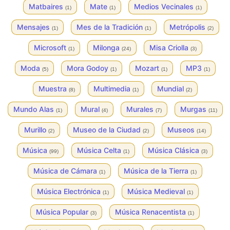
Matbaires
Mate
Medios Vecinales
(1)
(1)
(1)
Mensajes
Mes de la Tradición
Metrópolis
(1)
(1)
(2)
Microsoft
Milonga
Misa Criolla
(1)
(24)
(3)
Moda
Mora Godoy
Mozart
MP3
(5)
(1)
(1)
(1)
Muestra
Multimedia
Mundial
(8)
(1)
(2)
Mundo Alas
Mural
Murales
Murgas
(1)
(4)
(7)
(11)
Murillo
Museo de la Ciudad
Museos
(2)
(2)
(14)
Música
Música Celta
Música Clásica
(99)
(1)
(3)
Música de Cámara
Música de la Tierra
(1)
(1)
Música Electrónica
Música Medieval
(1)
(1)
Música Popular
Música Renacentista
(3)
(1)