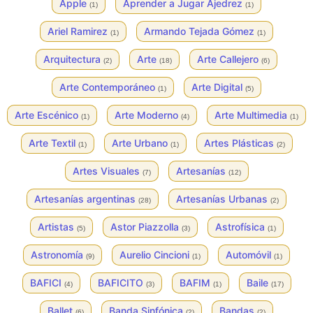
Apple
Aprender a Jugar Ajedrez
(1)
(1)
Ariel Ramirez
Armando Tejada Gómez
(1)
(1)
Arquitectura
Arte
Arte Callejero
(2)
(18)
(6)
Arte Contemporáneo
Arte Digital
(1)
(5)
Arte Escénico
Arte Moderno
Arte Multimedia
(1)
(4)
(1)
Arte Textil
Arte Urbano
Artes Plásticas
(1)
(1)
(2)
Artes Visuales
Artesanías
(7)
(12)
Artesanías argentinas
Artesanías Urbanas
(28)
(2)
Artistas
Astor Piazzolla
Astrofísica
(5)
(3)
(1)
Astronomía
Aurelio Cincioni
Automóvil
(9)
(1)
(1)
BAFICI
BAFICITO
BAFIM
Baile
(4)
(3)
(1)
(17)
Ballet
Banda Sinfónica
Bandas
(6)
(2)
(2)