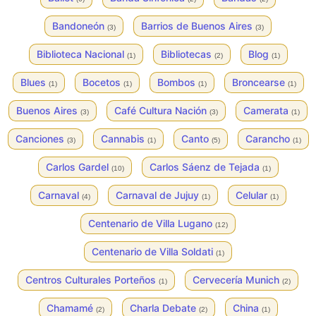
Bandoneón
Barrios de Buenos Aires
(3)
(3)
Biblioteca Nacional
Bibliotecas
Blog
(1)
(2)
(1)
Blues
Bocetos
Bombos
Broncearse
(1)
(1)
(1)
(1)
Buenos Aires
Café Cultura Nación
Camerata
(3)
(3)
(1)
Canciones
Cannabis
Canto
Carancho
(3)
(1)
(5)
(1)
Carlos Gardel
Carlos Sáenz de Tejada
(10)
(1)
Carnaval
Carnaval de Jujuy
Celular
(4)
(1)
(1)
Centenario de Villa Lugano
(12)
Centenario de Villa Soldati
(1)
Centros Culturales Porteños
Cervecería Munich
(1)
(2)
Chamamé
Charla Debate
China
(2)
(2)
(1)