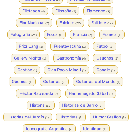
Fileteado
Filosofía
Flamenco
(4)
(1)
(3)
Flor Nacional
Folclore
Folklore
(2)
(22)
(17)
Fotografía
Fotos
Francia
Franela
(25)
(1)
(2)
(1)
Fritz Lang
Fuentevacuna
Futbol
(1)
(1)
(2)
Gallery Nights
Gastronomía
Gauchos
(1)
(4)
(1)
Gestión
Gian Paolo Minelli
Google
(1)
(1)
(1)
Güemes
Guitarras
Guitarras del Mundo
(1)
(2)
(1)
Héctor Rapisarda
Hermenegildo Sábat
(2)
(1)
Historia
Historias de Barrio
(16)
(6)
Historias del Jardín
Historieta
Humor Gráfico
(1)
(1)
(1)
Iconografía Argentina
Identidad
(2)
(1)