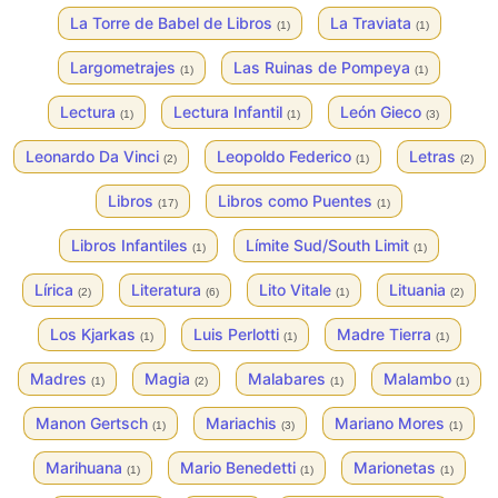
La Torre de Babel de Libros
La Traviata
(1)
(1)
Largometrajes
Las Ruinas de Pompeya
(1)
(1)
Lectura
Lectura Infantil
León Gieco
(1)
(1)
(3)
Leonardo Da Vinci
Leopoldo Federico
Letras
(2)
(1)
(2)
Libros
Libros como Puentes
(17)
(1)
Libros Infantiles
Límite Sud/South Limit
(1)
(1)
Lírica
Literatura
Lito Vitale
Lituania
(2)
(6)
(1)
(2)
Los Kjarkas
Luis Perlotti
Madre Tierra
(1)
(1)
(1)
Madres
Magia
Malabares
Malambo
(1)
(2)
(1)
(1)
Manon Gertsch
Mariachis
Mariano Mores
(1)
(3)
(1)
Marihuana
Mario Benedetti
Marionetas
(1)
(1)
(1)