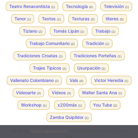
Teatro Renacentista
Tecnología
Televisión
(1)
(4)
(1)
Tenor
Textos
Texturas
títeres
(1)
(1)
(2)
(5)
Tiziano
Tomás Lipán
Trabajo
(2)
(1)
(1)
Trabajo Comunitario
Tradición
(2)
(1)
Tradiciones Croatas
Tradiciones Porteñas
(1)
(1)
Trajes Típicos
Usurpación
(1)
(1)
Vallenato Colombiano
Vals
Victor Heredia
(2)
(4)
(1)
Videoarte
Videos
Walter Santa Ana
(3)
(3)
(1)
Workshop
x200más
You Tube
(1)
(1)
(2)
Zamba Quipildor
(1)
© 2026
VillaLugano.com
- La Puntocom de la Zona
Sur