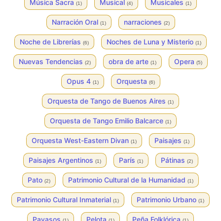
Música Sacra
Musical
Musicales
(1)
(4)
(1)
Narración Oral
narraciones
(1)
(2)
Noche de Librerías
Noches de Luna y Misterio
(6)
(1)
Nuevas Tendencias
obra de arte
Opera
(2)
(1)
(5)
Opus 4
Orquesta
(1)
(6)
Orquesta de Tango de Buenos Aires
(1)
Orquesta de Tango Emilio Balcarce
(1)
Orquesta West-Eastern Divan
Paisajes
(1)
(1)
Paisajes Argentinos
París
Pátinas
(1)
(1)
(2)
Pato
Patrimonio Cultural de la Humanidad
(2)
(1)
Patrimonio Cultural Inmaterial
Patrimonio Urbano
(1)
(1)
Payasos
Pelota
Peña Folklórica
(1)
(1)
(1)