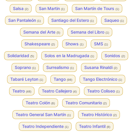
Salsa
San Martin
San Martín de Tours
(2)
(1)
(1)
San Pantaleón
Santiago del Estero
Saqueo
(1)
(1)
(1)
Semana del Arte
Semana del Libro
(5)
(1)
Shakespeare
Shows
SMS
(2)
(1)
(1)
Solidaridad
Solos en la Madrugada
Sonidos
(5)
(1)
(2)
Soprano
Surrealismo
Susana Rinaldi
(1)
(1)
(2)
Tabaré Leyton
Tango
Tango Electrónico
(1)
(98)
(1)
Teatro
Teatro Callejero
Teatro Coliseo
(48)
(4)
(1)
Teatro Colón
Teatro Comunitario
(6)
(2)
Teatro General San Martín
Teatro Histórico
(1)
(2)
Teatro Independiente
Teatro Infantil
(1)
(8)