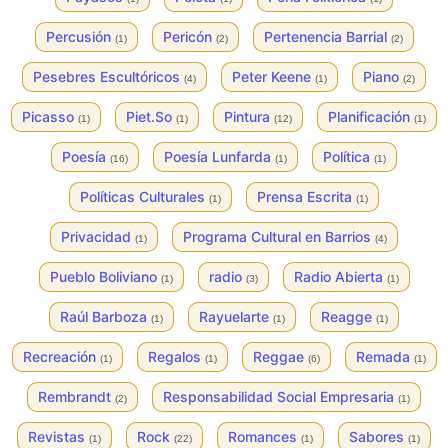
Percusión
Pericón
Pertenencia Barrial
(1)
(2)
(2)
Pesebres Escultóricos
Peter Keene
Piano
(4)
(1)
(2)
Picasso
Piet.So
Pintura
Planificación
(1)
(1)
(12)
(1)
Poesía
Poesía Lunfarda
Política
(16)
(1)
(1)
Políticas Culturales
Prensa Escrita
(1)
(1)
Privacidad
Programa Cultural en Barrios
(1)
(4)
Pueblo Boliviano
radio
Radio Abierta
(1)
(3)
(1)
Raúl Barboza
Rayuelarte
Reagge
(1)
(1)
(1)
Recreación
Regalos
Reggae
Remada
(1)
(1)
(6)
(1)
Rembrandt
Responsabilidad Social Empresaria
(2)
(1)
Revistas
Rock
Romances
Sabores
(1)
(22)
(1)
(1)