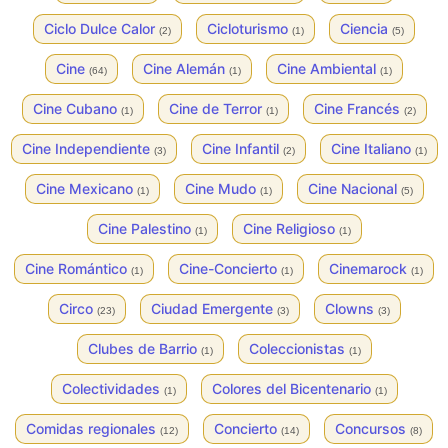
Ciclo Dulce Calor
Cicloturismo
Ciencia
(2)
(1)
(5)
Cine
Cine Alemán
Cine Ambiental
(64)
(1)
(1)
Cine Cubano
Cine de Terror
Cine Francés
(1)
(1)
(2)
Cine Independiente
Cine Infantil
Cine Italiano
(3)
(2)
(1)
Cine Mexicano
Cine Mudo
Cine Nacional
(1)
(1)
(5)
Cine Palestino
Cine Religioso
(1)
(1)
Cine Romántico
Cine-Concierto
Cinemarock
(1)
(1)
(1)
Circo
Ciudad Emergente
Clowns
(23)
(3)
(3)
Clubes de Barrio
Coleccionistas
(1)
(1)
Colectividades
Colores del Bicentenario
(1)
(1)
Comidas regionales
Concierto
Concursos
(12)
(14)
(8)