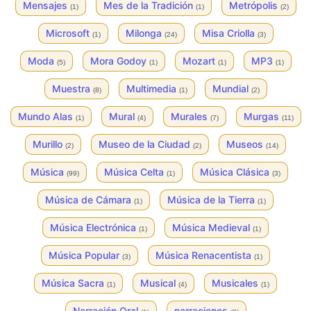
Mensajes
Mes de la Tradición
Metrópolis
(1)
(1)
(2)
Microsoft
Milonga
Misa Criolla
(1)
(24)
(3)
Moda
Mora Godoy
Mozart
MP3
(5)
(1)
(1)
(1)
Muestra
Multimedia
Mundial
(8)
(1)
(2)
Mundo Alas
Mural
Murales
Murgas
(1)
(4)
(7)
(11)
Murillo
Museo de la Ciudad
Museos
(2)
(2)
(14)
Música
Música Celta
Música Clásica
(99)
(1)
(3)
Música de Cámara
Música de la Tierra
(1)
(1)
Música Electrónica
Música Medieval
(1)
(1)
Música Popular
Música Renacentista
(3)
(1)
Música Sacra
Musical
Musicales
(1)
(4)
(1)
Narración Oral
narraciones