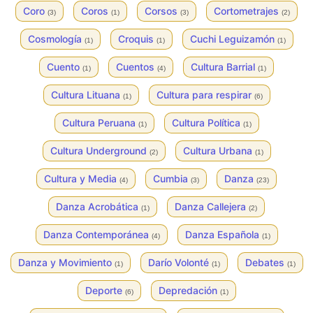
Coro
Coros
Corsos
Cortometrajes
(3)
(1)
(3)
(2)
Cosmología
Croquis
Cuchi Leguizamón
(1)
(1)
(1)
Cuento
Cuentos
Cultura Barrial
(1)
(4)
(1)
Cultura Lituana
Cultura para respirar
(1)
(6)
Cultura Peruana
Cultura Política
(1)
(1)
Cultura Underground
Cultura Urbana
(2)
(1)
Cultura y Media
Cumbia
Danza
(4)
(3)
(23)
Danza Acrobática
Danza Callejera
(1)
(2)
Danza Contemporánea
Danza Española
(4)
(1)
Danza y Movimiento
Darío Volonté
Debates
(1)
(1)
(1)
Deporte
Depredación
(6)
(1)