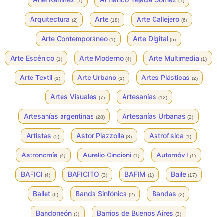
(1)
(1)
Arquitectura
Arte
Arte Callejero
(2)
(18)
(6)
Arte Contemporáneo
Arte Digital
(1)
(5)
Arte Escénico
Arte Moderno
Arte Multimedia
(1)
(4)
(1)
Arte Textil
Arte Urbano
Artes Plásticas
(1)
(1)
(2)
Artes Visuales
Artesanías
(7)
(12)
Artesanías argentinas
Artesanías Urbanas
(28)
(2)
Artistas
Astor Piazzolla
Astrofísica
(5)
(3)
(1)
Astronomía
Aurelio Cincioni
Automóvil
(9)
(1)
(1)
BAFICI
BAFICITO
BAFIM
Baile
(4)
(3)
(1)
(17)
Ballet
Banda Sinfónica
Bandas
(6)
(2)
(2)
Bandoneón
Barrios de Buenos Aires
(3)
(3)