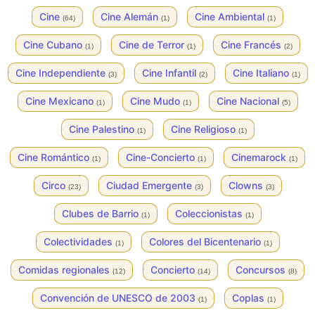
Cine
Cine Alemán
Cine Ambiental
(64)
(1)
(1)
Cine Cubano
Cine de Terror
Cine Francés
(1)
(1)
(2)
Cine Independiente
Cine Infantil
Cine Italiano
(3)
(2)
(1)
Cine Mexicano
Cine Mudo
Cine Nacional
(1)
(1)
(5)
Cine Palestino
Cine Religioso
(1)
(1)
Cine Romántico
Cine-Concierto
Cinemarock
(1)
(1)
(1)
Circo
Ciudad Emergente
Clowns
(23)
(3)
(3)
Clubes de Barrio
Coleccionistas
(1)
(1)
Colectividades
Colores del Bicentenario
(1)
(1)
Comidas regionales
Concierto
Concursos
(12)
(14)
(8)
Convención de UNESCO de 2003
Coplas
(1)
(1)