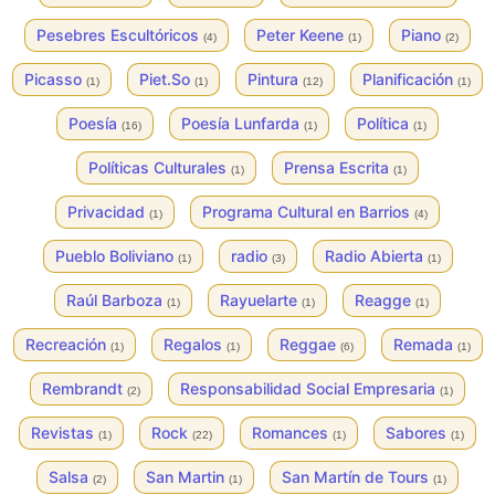
Pesebres Escultóricos
Peter Keene
Piano
(4)
(1)
(2)
Picasso
Piet.So
Pintura
Planificación
(1)
(1)
(12)
(1)
Poesía
Poesía Lunfarda
Política
(16)
(1)
(1)
Políticas Culturales
Prensa Escrita
(1)
(1)
Privacidad
Programa Cultural en Barrios
(1)
(4)
Pueblo Boliviano
radio
Radio Abierta
(1)
(3)
(1)
Raúl Barboza
Rayuelarte
Reagge
(1)
(1)
(1)
Recreación
Regalos
Reggae
Remada
(1)
(1)
(6)
(1)
Rembrandt
Responsabilidad Social Empresaria
(2)
(1)
Revistas
Rock
Romances
Sabores
(1)
(22)
(1)
(1)
Salsa
San Martin
San Martín de Tours
(2)
(1)
(1)