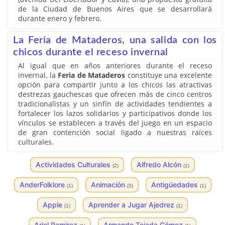
de la Ciudad de Buenos Aires que se desarrollará
durante enero y febrero.
La Feria de Mataderos, una salida con los
chicos durante el receso invernal
Al igual que en años anteriores durante el receso
invernal, la
Feria de Mataderos
constituye una excelente
opción para compartir junto a los chicos las atractivas
destrezas gauchescas que ofrecen más de cinco centros
tradicionalistas y un sinfín de actividades tendientes a
fortalecer los lazos solidarios y participativos donde los
vínculos se establecen a través del juego en un espacio
de gran contención social ligado a nuestras raíces
culturales.
Actividades Culturales
Alfredo Alcón
(2)
(1)
AnderFolklore
Animación
Antigüedades
(1)
(3)
(1)
Apple
Aprender a Jugar Ajedrez
(1)
(1)
Ariel Ramirez
Armando Tejada Gómez