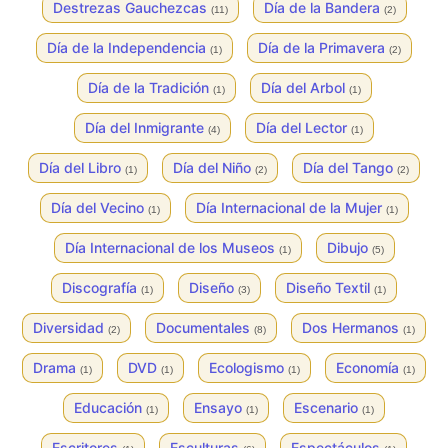
Destrezas Gauchezcas
Día de la Bandera
(11)
(2)
Día de la Independencia
Día de la Primavera
(1)
(2)
Día de la Tradición
Día del Arbol
(1)
(1)
Día del Inmigrante
Día del Lector
(4)
(1)
Día del Libro
Día del Niño
Día del Tango
(1)
(2)
(2)
Día del Vecino
Día Internacional de la Mujer
(1)
(1)
Día Internacional de los Museos
Dibujo
(1)
(5)
Discografía
Diseño
Diseño Textil
(1)
(3)
(1)
Diversidad
Documentales
Dos Hermanos
(2)
(8)
(1)
Drama
DVD
Ecologismo
Economía
(1)
(1)
(1)
(1)
Educación
Ensayo
Escenario
(1)
(1)
(1)
Escritores
Esculturas
Espectáculos