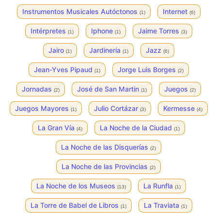
Instrumentos Musicales Autóctonos
Internet
(1)
(6)
Intérpretes
Iphone
Jaime Torres
(1)
(1)
(3)
Jairo
Jardinería
Jazz
(1)
(1)
(6)
Jean-Yves Pipaud
Jorge Luis Borges
(1)
(2)
Jornadas
José de San Martin
Juegos
(2)
(1)
(2)
Juegos Mayores
Julio Cortázar
Kermesse
(1)
(3)
(4)
La Gran Vía
La Noche de la Ciudad
(4)
(1)
La Noche de las Disquerías
(2)
La Noche de las Provincias
(2)
La Noche de los Museos
La Runfla
(13)
(1)
La Torre de Babel de Libros
La Traviata
(1)
(1)