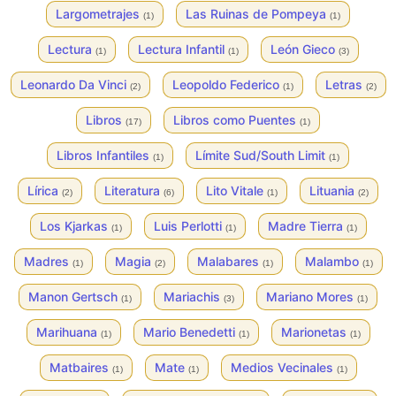
Largometrajes
Las Ruinas de Pompeya
(1)
(1)
Lectura
Lectura Infantil
León Gieco
(1)
(1)
(3)
Leonardo Da Vinci
Leopoldo Federico
Letras
(2)
(1)
(2)
Libros
Libros como Puentes
(17)
(1)
Libros Infantiles
Límite Sud/South Limit
(1)
(1)
Lírica
Literatura
Lito Vitale
Lituania
(2)
(6)
(1)
(2)
Los Kjarkas
Luis Perlotti
Madre Tierra
(1)
(1)
(1)
Madres
Magia
Malabares
Malambo
(1)
(2)
(1)
(1)
Manon Gertsch
Mariachis
Mariano Mores
(1)
(3)
(1)
Marihuana
Mario Benedetti
Marionetas
(1)
(1)
(1)
Matbaires
Mate
Medios Vecinales
(1)
(1)
(1)