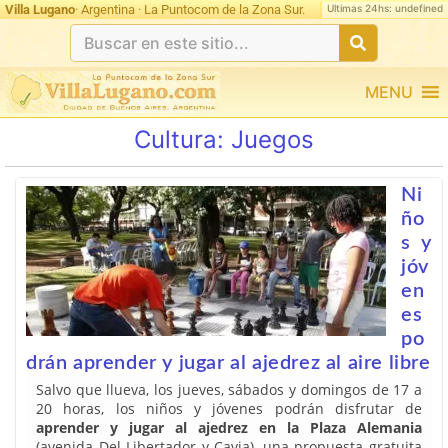
Ultimas 24hs: undefined
Villa Lugano
· Argentina · La Puntocom de la Zona Sur.
MENU
Cultura:
Juegos
Ni
ño
s y
jóv
en
es
po
drán aprender y jugar al ajedrez al aire libre
Salvo que llueva, los jueves, sábados y domingos de 17 a
20 horas, los niños y jóvenes podrán disfrutar de
aprender y jugar al ajedrez en la Plaza Alemania
(avenida Del Libertador y Cavia), una propuesta gratuita