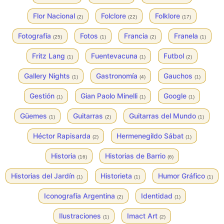
Flor Nacional
Folclore
Folklore
(2)
(22)
(17)
Fotografía
Fotos
Francia
Franela
(25)
(1)
(2)
(1)
Fritz Lang
Fuentevacuna
Futbol
(1)
(1)
(2)
Gallery Nights
Gastronomía
Gauchos
(1)
(4)
(1)
Gestión
Gian Paolo Minelli
Google
(1)
(1)
(1)
Güemes
Guitarras
Guitarras del Mundo
(1)
(2)
(1)
Héctor Rapisarda
Hermenegildo Sábat
(2)
(1)
Historia
Historias de Barrio
(16)
(6)
Historias del Jardín
Historieta
Humor Gráfico
(1)
(1)
(1)
Iconografía Argentina
Identidad
(2)
(1)
Ilustraciones
Imact Art
(1)
(2)