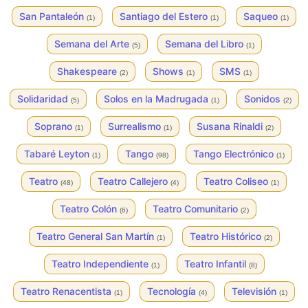
San Pantaleón
Santiago del Estero
Saqueo
(1)
(1)
(1)
Semana del Arte
Semana del Libro
(5)
(1)
Shakespeare
Shows
SMS
(2)
(1)
(1)
Solidaridad
Solos en la Madrugada
Sonidos
(5)
(1)
(2)
Soprano
Surrealismo
Susana Rinaldi
(1)
(1)
(2)
Tabaré Leyton
Tango
Tango Electrónico
(1)
(98)
(1)
Teatro
Teatro Callejero
Teatro Coliseo
(48)
(4)
(1)
Teatro Colón
Teatro Comunitario
(6)
(2)
Teatro General San Martín
Teatro Histórico
(1)
(2)
Teatro Independiente
Teatro Infantil
(1)
(8)
Teatro Renacentista
Tecnología
Televisión
(1)
(4)
(1)