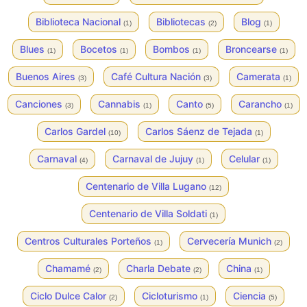
Biblioteca Nacional
Bibliotecas
Blog
(1)
(2)
(1)
Blues
Bocetos
Bombos
Broncearse
(1)
(1)
(1)
(1)
Buenos Aires
Café Cultura Nación
Camerata
(3)
(3)
(1)
Canciones
Cannabis
Canto
Carancho
(3)
(1)
(5)
(1)
Carlos Gardel
Carlos Sáenz de Tejada
(10)
(1)
Carnaval
Carnaval de Jujuy
Celular
(4)
(1)
(1)
Centenario de Villa Lugano
(12)
Centenario de Villa Soldati
(1)
Centros Culturales Porteños
Cervecería Munich
(1)
(2)
Chamamé
Charla Debate
China
(2)
(2)
(1)
Ciclo Dulce Calor
Cicloturismo
Ciencia
(2)
(1)
(5)