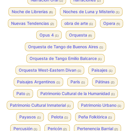
(1)
(2)
Noche de Librerías
Noches de Luna y Misterio
(6)
(1)
Nuevas Tendencias
obra de arte
Opera
(2)
(1)
(5)
Opus 4
Orquesta
(1)
(6)
Orquesta de Tango de Buenos Aires
(1)
Orquesta de Tango Emilio Balcarce
(1)
Orquesta West-Eastern Divan
Paisajes
(1)
(1)
Paisajes Argentinos
París
Pátinas
(1)
(1)
(2)
Pato
Patrimonio Cultural de la Humanidad
(2)
(1)
Patrimonio Cultural Inmaterial
Patrimonio Urbano
(1)
(1)
Payasos
Pelota
Peña Folklórica
(1)
(1)
(1)
Percusión
Pericón
Pertenencia Barrial
(1)
(2)
(2)