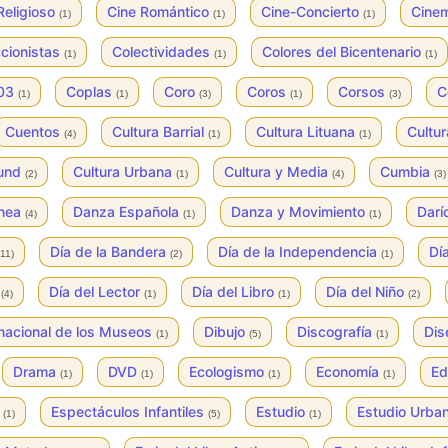
Religioso
Cine Romántico
Cine-Concierto
Cine
(1)
(1)
(1)
cionistas
Colectividades
Colores del Bicentenario
(1)
(1)
(1)
003
Coplas
Coro
Coros
Corsos
C
(1)
(1)
(3)
(1)
(3)
Cuentos
Cultura Barrial
Cultura Lituana
Cultur
(4)
(1)
(1)
ound
Cultura Urbana
Cultura y Media
Cumbia
(2)
(1)
(4)
(3)
ánea
Danza Española
Danza y Movimiento
Darí
(4)
(1)
(1)
Día de la Bandera
Día de la Independencia
Dí
(11)
(2)
(1)
e
Día del Lector
Día del Libro
Día del Niño
(4)
(1)
(1)
(2)
rnacional de los Museos
Dibujo
Discografía
Di
(1)
(5)
(1)
Drama
DVD
Ecologismo
Economía
Ed
(1)
(1)
(1)
(1)
s
Espectáculos Infantiles
Estudio
Estudio Urba
(1)
(5)
(1)