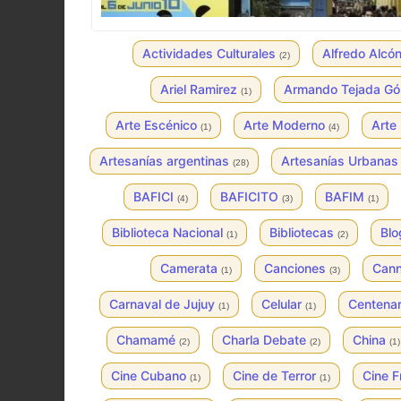
Actividades Culturales
Alfredo Alcó
(2)
Ariel Ramirez
Armando Tejada G
(1)
Arte Escénico
Arte Moderno
Arte
(1)
(4)
Artesanías argentinas
Artesanías Urbana
(28)
BAFICI
BAFICITO
BAFIM
(4)
(3)
(1)
Biblioteca Nacional
Bibliotecas
Bl
(1)
(2)
Camerata
Canciones
Can
(1)
(3)
Carnaval de Jujuy
Celular
Centenar
(1)
(1)
Chamamé
Charla Debate
China
(2)
(2)
(1)
Cine Cubano
Cine de Terror
Cine 
(1)
(1)