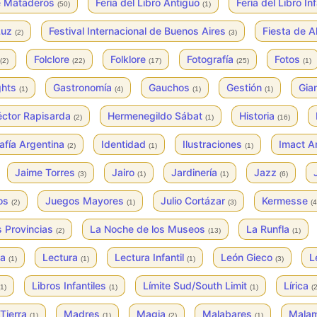
de Mataderos
Feria del Libro Antiguo
Feria del Libro In
(50)
(1)
 Luz
Festival Internacional de Buenos Aires
Fiesta de A
(2)
(3)
Folclore
Folklore
Fotografía
Fotos
(2)
(22)
(17)
(25)
(1)
ghts
Gastronomía
Gauchos
Gestión
Gian
(1)
(4)
(1)
(1)
ctor Rapisarda
Hermenegildo Sábat
Historia
(2)
(1)
(16)
afía Argentina
Identidad
Ilustraciones
Imact A
(2)
(1)
(1)
Jaime Torres
Jairo
Jardinería
Jazz
(3)
(1)
(1)
(6)
os
Juegos Mayores
Julio Cortázar
Kermesse
(2)
(1)
(3)
(4
s Provincias
La Noche de los Museos
La Runfla
(2)
(13)
(1)
ya
Lectura
Lectura Infantil
León Gieco
L
(1)
(1)
(1)
(3)
Libros Infantiles
Límite Sud/South Limit
Lírica
(1)
(1)
(1)
(2
Tierra
Madres
Magia
Malabares
Mala
(1)
(1)
(2)
(1)