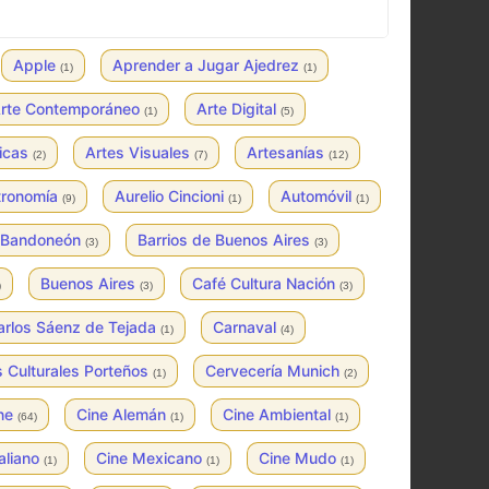
Apple
Aprender a Jugar Ajedrez
(1)
(1)
rte Contemporáneo
Arte Digital
(1)
(5)
ticas
Artes Visuales
Artesanías
(2)
(7)
(12)
tronomía
Aurelio Cincioni
Automóvil
(9)
(1)
(1)
Bandoneón
Barrios de Buenos Aires
(3)
(3)
Buenos Aires
Café Cultura Nación
)
(3)
(3)
arlos Sáenz de Tejada
Carnaval
(1)
(4)
 Culturales Porteños
Cervecería Munich
(1)
(2)
ne
Cine Alemán
Cine Ambiental
(64)
(1)
(1)
taliano
Cine Mexicano
Cine Mudo
(1)
(1)
(1)