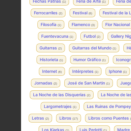
Fechas Patrias
Feria de Arte
Feria 
(1)
(1)
Ferrocarriles
Festival
Festival de la
(2)
(6)
Filosofía
Flamenco
Flor Nacional
(1)
(3)
Fuentevacuna
Futbol
Gallery Ni
(1)
(2)
Guitarras
Guitarras del Mundo
Hé
(2)
(1)
Historieta
Humor Gráfico
Iconogr
(1)
(1)
Internet
Intérpretes
Iphone
(6)
(1)
(1)
Jornadas
José de San Martin
Jueg
(2)
(1)
La Noche de las Disquerías
La Noche de la
(2)
Largometrajes
Las Ruinas de Pompe
(1)
Letras
Libros
Libros como Puentes
(2)
(17)
Los Kjarkas
Luis Perlotti
Madre 
(1)
(1)