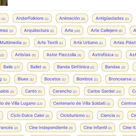
n
AnderFolklore
Animación
Antigüedades
(1)
(1)
(3)
(1)
ómez
Arquitectura
Arte
Arte Callejero
A
(1)
(2)
(18)
(6)
 Multimedia
Arte Textil
Arte Urbano
Artes Plás
(1)
(1)
(1)
s
Artistas
Astor Piazzolla
Astrofísica
As
(2)
(5)
(3)
(1)
Baile
Ballet
Banda Sinfónica
Bandas
(17)
(6)
(2)
(2)
og
Blues
Bocetos
Bombos
Broncearse
(1)
(1)
(1)
(1)
(1
nabis
Canto
Carancho
Carlos Gardel
C
(1)
(5)
(1)
(10)
io de Villa Lugano
Centenario de Villa Soldati
Centros
(12)
(1)
Ciclo Dulce Calor
Cicloturismo
Ciencia
Ci
(2)
(1)
(5)
Francés
Cine Independiente
Cine Infantil
Cine I
(2)
(3)
(2)