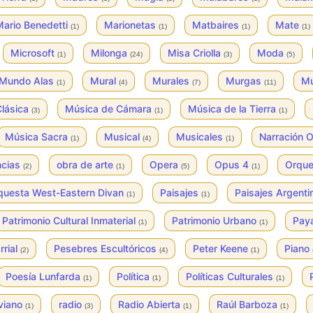
ario Benedetti
Marionetas
Matbaires
Mate
(1)
(1)
(1)
(1)
Microsoft
Milonga
Misa Criolla
Moda
(1)
(24)
(3)
(5)
Mundo Alas
Mural
Murales
Murgas
Mu
(1)
(4)
(7)
(11)
Clásica
Música de Cámara
Música de la Tierra
(3)
(1)
(1)
Música Sacra
Musical
Musicales
Narración O
(1)
(4)
(1)
ncias
obra de arte
Opera
Opus 4
Orqu
(2)
(1)
(5)
(1)
questa West-Eastern Divan
Paisajes
Paisajes Argent
(1)
(1)
Patrimonio Cultural Inmaterial
Patrimonio Urbano
Pay
(1)
(1)
rrial
Pesebres Escultóricos
Peter Keene
Piano
(2)
(4)
(1)
Poesía Lunfarda
Política
Políticas Culturales
(1)
(1)
(1)
iviano
radio
Radio Abierta
Raúl Barboza
(1)
(3)
(1)
(1)