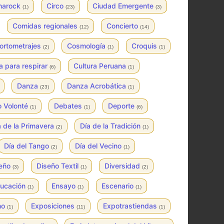
marock
Circo
Ciudad Emergente
(1)
(23)
(3)
Comidas regionales
Concierto
(12)
(14)
ortometrajes
Cosmología
Croquis
(2)
(1)
(1)
a para respirar
Cultura Peruana
(6)
(1)
Danza
Danza Acrobática
(23)
(1)
o Volonté
Debates
Deporte
(1)
(1)
(6)
a de la Primavera
Día de la Tradición
(2)
(1)
Día del Tango
Día del Vecino
(2)
(1)
seño
Diseño Textil
Diversidad
(3)
(1)
(2)
ucación
Ensayo
Escenario
(1)
(1)
(1)
no
Exposiciones
Expotrastiendas
(1)
(11)
(1)