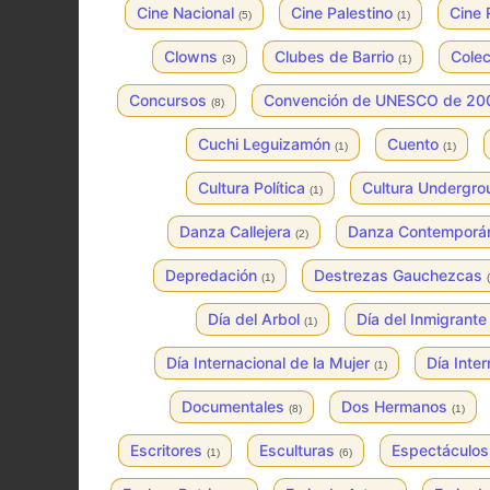
Cine Nacional
Cine Palestino
Cine 
(5)
(1)
Clowns
Clubes de Barrio
Colec
(3)
(1)
Concursos
Convención de UNESCO de 2
(8)
Cuchi Leguizamón
Cuento
(1)
(1)
Cultura Política
Cultura Undergr
(1)
Danza Callejera
Danza Contempor
(2)
Depredación
Destrezas Gauchezcas
(1)
Día del Arbol
Día del Inmigrant
(1)
Día Internacional de la Mujer
Día Inte
(1)
Documentales
Dos Hermanos
(8)
(1)
Escritores
Esculturas
Espectáculo
(1)
(6)