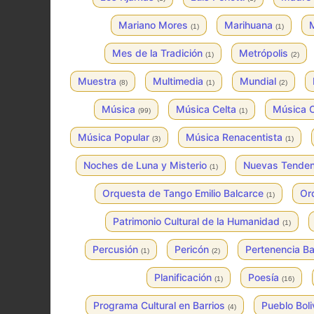
Mariano Mores
Marihuana
M
(1)
(1)
Mes de la Tradición
Metrópolis
(1)
(2)
Muestra
Multimedia
Mundial
(8)
(1)
(2)
Música
Música Celta
Música 
(99)
(1)
Música Popular
Música Renacentista
(3)
(1)
Noches de Luna y Misterio
Nuevas Tende
(1)
Orquesta de Tango Emilio Balcarce
Or
(1)
Patrimonio Cultural de la Humanidad
(1)
Percusión
Pericón
Pertenencia Ba
(1)
(2)
Planificación
Poesía
(1)
(16)
Programa Cultural en Barrios
Pueblo Bol
(4)