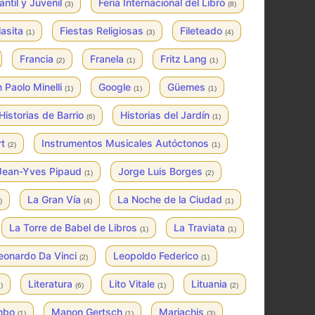
fantil y Juvenil
Feria Internacional del Libro
(3)
(8)
lasita
Fiestas Religiosas
Fileteado
(1)
(3)
(4)
Francia
Franela
Fritz Lang
(2)
(1)
(1)
 Paolo Minelli
Google
Güemes
(1)
(1)
(1)
Historias de Barrio
Historias del Jardín
(6)
(1)
rt
Instrumentos Musicales Autóctonos
(2)
(1)
Jean-Yves Pipaud
Jorge Luis Borges
(1)
(2)
La Gran Vía
La Noche de la Ciudad
)
(4)
(1)
La Torre de Babel de Libros
La Traviata
(1)
(1)
eonardo Da Vinci
Leopoldo Federico
(2)
(1)
Literatura
Lito Vitale
Lituania
)
(6)
(1)
(2)
mbo
Manon Gertsch
Mariachis
(1)
(1)
(3)