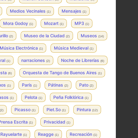
Medios Vecinales
Mensajes
(1)
(1)
Mora Godoy
Mozart
MP3
(1)
(1)
(1)
rillo
Museo de la Ciudad
Museos
(2)
(2)
(14)
Música Electrónica
Música Medieval
(1)
(1)
ral
narraciones
Noche de Librerías
(1)
(2)
(6)
esta
Orquesta de Tango de Buenos Aires
(6)
(1)
inos
París
Pátinas
Pato
(1)
(1)
(2)
(2)
asos
Pelota
Peña Folklórica
(1)
(1)
(1)
Picasso
Piet.So
Pintura
(2)
(1)
(1)
(12)
Prensa Escrita
Privacidad
(1)
(1)
Rayuelarte
Reagge
Recreación
(1)
(1)
(1)