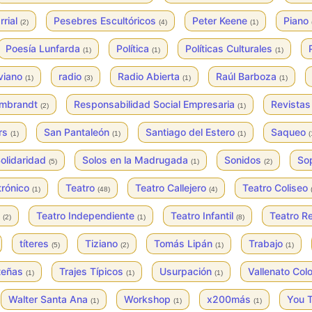
rrial
Pesebres Escultóricos
Peter Keene
Piano
(2)
(4)
(1)
Poesía Lunfarda
Política
Políticas Culturales
(1)
(1)
(1)
iviano
radio
Radio Abierta
Raúl Barboza
(1)
(3)
(1)
(1)
mbrandt
Responsabilidad Social Empresaria
Revista
(2)
(1)
urs
San Pantaleón
Santiago del Estero
Saqueo
(1)
(1)
(1)
(
olidaridad
Solos en la Madrugada
Sonidos
So
(5)
(1)
(2)
trónico
Teatro
Teatro Callejero
Teatro Coliseo
(1)
(48)
(4)
o
Teatro Independiente
Teatro Infantil
Teatro R
(2)
(1)
(8)
títeres
Tiziano
Tomás Lipán
Trabajo
(5)
(2)
(1)
(1)
rteñas
Trajes Típicos
Usurpación
Vallenato Co
(1)
(1)
(1)
Walter Santa Ana
Workshop
x200más
You 
(1)
(1)
(1)