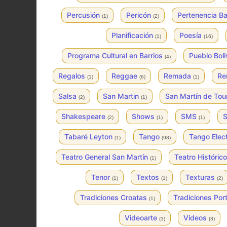
Percusión
Pericón
Pertenencia Ba
(1)
(2)
Planificación
Poesía
(1)
(16)
Programa Cultural en Barrios
Pueblo Bol
(4)
Regalos
Reggae
Remada
Re
(1)
(6)
(1)
Salsa
San Martin
San Martín de To
(2)
(1)
Shakespeare
Shows
SMS
S
(2)
(1)
(1)
Tabaré Leyton
Tango
Tango Elec
(1)
(98)
Teatro General San Martín
Teatro Históric
(1)
Tenor
Textos
Texturas
(1)
(1)
(2)
Tradiciones Croatas
Tradiciones Po
(1)
Videoarte
Videos
(3)
(3)