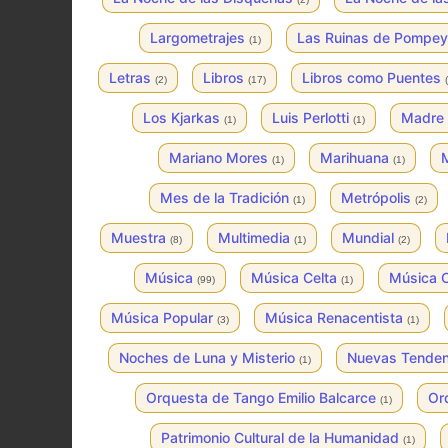
Largometrajes
Las Ruinas de Pompe
(1)
Letras
Libros
Libros como Puentes
(2)
(17)
Los Kjarkas
Luis Perlotti
Madre 
(1)
(1)
Mariano Mores
Marihuana
M
(1)
(1)
Mes de la Tradición
Metrópolis
(1)
(2)
Muestra
Multimedia
Mundial
(8)
(1)
(2)
Música
Música Celta
Música 
(99)
(1)
Música Popular
Música Renacentista
(3)
(1)
Noches de Luna y Misterio
Nuevas Tende
(1)
Orquesta de Tango Emilio Balcarce
Or
(1)
Patrimonio Cultural de la Humanidad
(1)