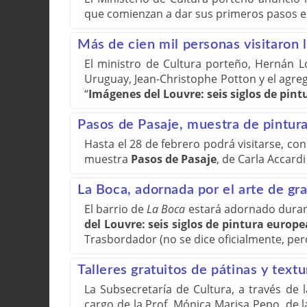
que comienzan a dar sus primeros pasos 
Más de cien mil personas visitaron
El ministro de Cultura porteño, Hernán L
Uruguay, Jean-Christophe Potton y el agreg
“
Imágenes del Louvre: seis siglos de pin
Pasos de Pasaje, muestra de pintura
Hasta el 28 de febrero podrá visitarse, con
muestra
Pasos de Pasaje
, de Carla Accard
La Boca, adornada por el arte de gr
El barrio de
La Boca
estará adornado durant
del Louvre: seis siglos de pintura europe
Trasbordador (no se dice oficialmente, pero
Talleres gratuitos de pátinas y text
La Subsecretaría de Cultura, a través de 
cargo de la Prof. Mónica Marisa Pepo, de la