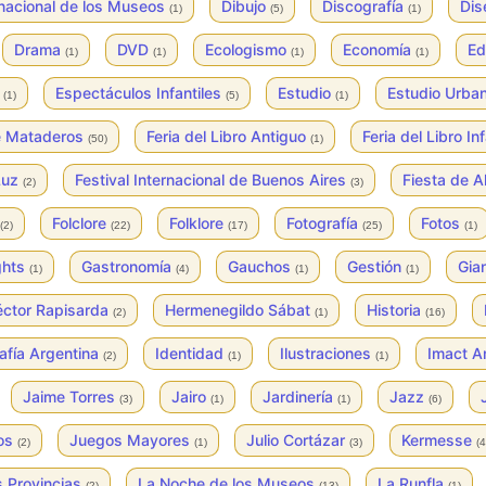
rnacional de los Museos
Dibujo
Discografía
Di
(1)
(5)
(1)
Drama
DVD
Ecologismo
Economía
Ed
(1)
(1)
(1)
(1)
s
Espectáculos Infantiles
Estudio
Estudio Urba
(1)
(5)
(1)
de Mataderos
Feria del Libro Antiguo
Feria del Libro In
(50)
(1)
 Luz
Festival Internacional de Buenos Aires
Fiesta de A
(2)
(3)
Folclore
Folklore
Fotografía
Fotos
(2)
(22)
(17)
(25)
(1)
ghts
Gastronomía
Gauchos
Gestión
Gian
(1)
(4)
(1)
(1)
ctor Rapisarda
Hermenegildo Sábat
Historia
(2)
(1)
(16)
afía Argentina
Identidad
Ilustraciones
Imact A
(2)
(1)
(1)
Jaime Torres
Jairo
Jardinería
Jazz
(3)
(1)
(1)
(6)
os
Juegos Mayores
Julio Cortázar
Kermesse
(2)
(1)
(3)
(4
s Provincias
La Noche de los Museos
La Runfla
(2)
(13)
(1)