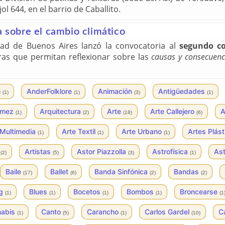
ol 644, en el barrio de Caballito.
a sobre el cambio climático
dad de Buenos Aires lanzó la convocatoria al
segundo co
ras que permitan reflexionar sobre las
causas y consecuenc
n
AnderFolklore
Animación
Antigüedades
(1)
(1)
(3)
(1)
ómez
Arquitectura
Arte
Arte Callejero
A
(1)
(2)
(18)
(6)
 Multimedia
Arte Textil
Arte Urbano
Artes Plás
(1)
(1)
(1)
s
Artistas
Astor Piazzolla
Astrofísica
As
(2)
(5)
(3)
(1)
Baile
Ballet
Banda Sinfónica
Bandas
(17)
(6)
(2)
(2)
og
Blues
Bocetos
Bombos
Broncearse
(1)
(1)
(1)
(1)
(1
nabis
Canto
Carancho
Carlos Gardel
C
(1)
(5)
(1)
(10)