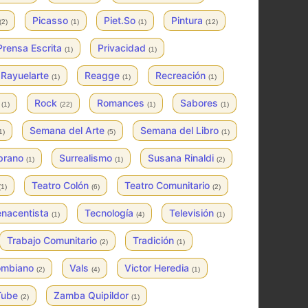
Picasso
Piet.So
Pintura
(2)
(1)
(1)
(12)
Prensa Escrita
Privacidad
(1)
(1)
Rayuelarte
Reagge
Recreación
(1)
(1)
(1)
s
Rock
Romances
Sabores
(1)
(22)
(1)
(1)
Semana del Arte
Semana del Libro
1)
(5)
(1)
prano
Surrealismo
Susana Rinaldi
(1)
(1)
(2)
Teatro Colón
Teatro Comunitario
(1)
(6)
(2)
enacentista
Tecnología
Televisión
(1)
(4)
(1)
Trabajo Comunitario
Tradición
(2)
(1)
lombiano
Vals
Victor Heredia
(2)
(4)
(1)
Tube
Zamba Quipildor
(2)
(1)