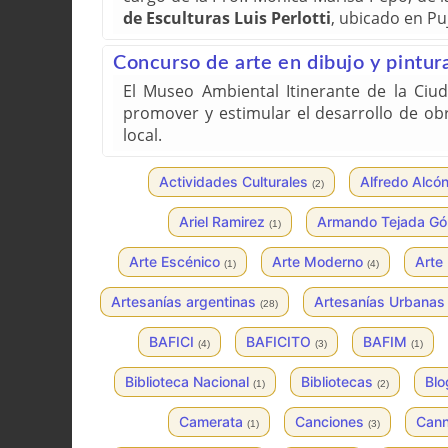
de Esculturas Luis Perlotti
, ubicado en Puj
Concurso de arte en dibujo y pintur
El Museo Ambiental Itinerante de la Ciu
promover y estimular el desarrollo de ob
local.
Actividades Culturales
Alfredo Alcó
(2)
Ariel Ramirez
Armando Tejada G
(1)
Arte Escénico
Arte Moderno
Arte
(1)
(4)
Artesanías argentinas
Artesanías Urbana
(28)
BAFICI
BAFICITO
BAFIM
(4)
(3)
(1)
Biblioteca Nacional
Bibliotecas
Bl
(1)
(2)
Camerata
Canciones
Can
(1)
(3)