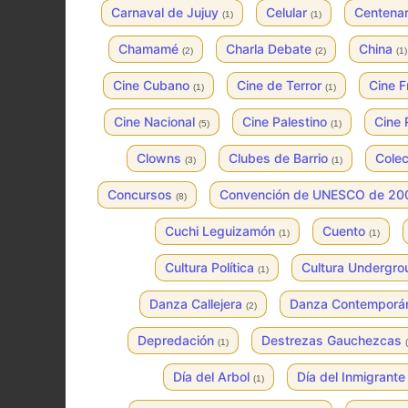
Carnaval de Jujuy
Celular
Centenar
(1)
(1)
Chamamé
Charla Debate
China
(2)
(2)
(1)
Cine Cubano
Cine de Terror
Cine 
(1)
(1)
Cine Nacional
Cine Palestino
Cine 
(5)
(1)
Clowns
Clubes de Barrio
Colec
(3)
(1)
Concursos
Convención de UNESCO de 2
(8)
Cuchi Leguizamón
Cuento
(1)
(1)
Cultura Política
Cultura Undergr
(1)
Danza Callejera
Danza Contempor
(2)
Depredación
Destrezas Gauchezcas
(1)
Día del Arbol
Día del Inmigrant
(1)