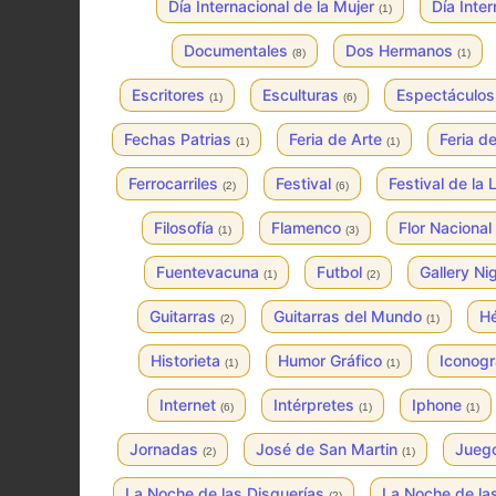
Día Internacional de la Mujer
Día Inte
(1)
Documentales
Dos Hermanos
(8)
(1)
Escritores
Esculturas
Espectáculo
(1)
(6)
Fechas Patrias
Feria de Arte
Feria 
(1)
(1)
Ferrocarriles
Festival
Festival de la
(2)
(6)
Filosofía
Flamenco
Flor Nacional
(1)
(3)
Fuentevacuna
Futbol
Gallery Ni
(1)
(2)
Guitarras
Guitarras del Mundo
Hé
(2)
(1)
Historieta
Humor Gráfico
Iconogr
(1)
(1)
Internet
Intérpretes
Iphone
(6)
(1)
(1)
Jornadas
José de San Martin
Jueg
(2)
(1)
La Noche de las Disquerías
La Noche de la
(2)