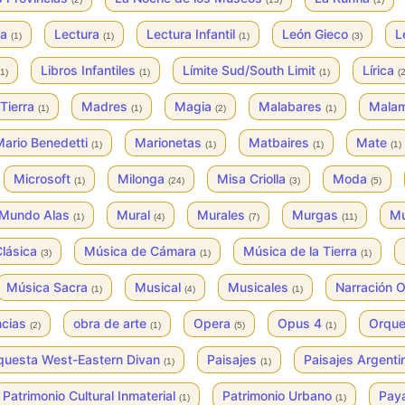
ya
Lectura
Lectura Infantil
León Gieco
L
(1)
(1)
(1)
(3)
Libros Infantiles
Límite Sud/South Limit
Lírica
(1)
(1)
(1)
(2
Tierra
Madres
Magia
Malabares
Mala
(1)
(1)
(2)
(1)
ario Benedetti
Marionetas
Matbaires
Mate
(1)
(1)
(1)
(1)
Microsoft
Milonga
Misa Criolla
Moda
(1)
(24)
(3)
(5)
Mundo Alas
Mural
Murales
Murgas
Mu
(1)
(4)
(7)
(11)
Clásica
Música de Cámara
Música de la Tierra
(3)
(1)
(1)
Música Sacra
Musical
Musicales
Narración O
(1)
(4)
(1)
ncias
obra de arte
Opera
Opus 4
Orqu
(2)
(1)
(5)
(1)
questa West-Eastern Divan
Paisajes
Paisajes Argent
(1)
(1)
Patrimonio Cultural Inmaterial
Patrimonio Urbano
Pay
(1)
(1)