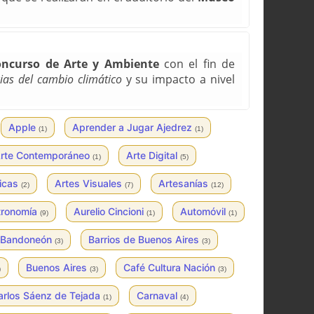
ncurso de Arte y Ambiente
con el fin de
ias del cambio climático
y su impacto a nivel
Apple
Aprender a Jugar Ajedrez
(1)
(1)
rte Contemporáneo
Arte Digital
(1)
(5)
ticas
Artes Visuales
Artesanías
(2)
(7)
(12)
tronomía
Aurelio Cincioni
Automóvil
(9)
(1)
(1)
Bandoneón
Barrios de Buenos Aires
(3)
(3)
Buenos Aires
Café Cultura Nación
)
(3)
(3)
arlos Sáenz de Tejada
Carnaval
(1)
(4)