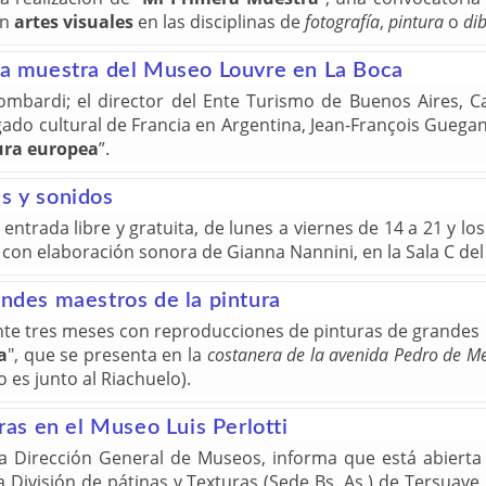
en
artes visuales
en las disciplinas de
fotografía
,
pintura
o
di
 la muestra del Museo Louvre en La Boca
ombardi; el director del Ente Turismo de Buenos Aires, C
ado cultural de Francia en Argentina, Jean-François Guegan
tura europea
”.
s y sonidos
 entrada libre y gratuita, de lunes a viernes de 14 a 21 y l
i con elaboración sonora de Gianna Nannini, en la Sala C del
andes maestros de la pintura
e tres meses con reproducciones de pinturas de grandes ma
a
", que se presenta en la
costanera de la avenida Pedro de 
 es junto al Riachuelo).
uras en el Museo Luis Perlotti
la Dirección General de Museos, informa que está abierta 
 División de pátinas y Texturas (Sede Bs. As.) de Tersuave,