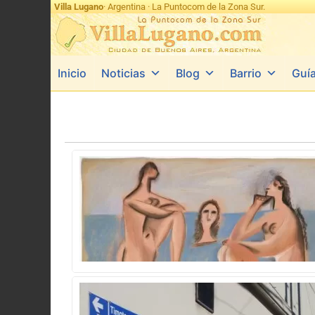
Villa Lugano
· Argentina · La Puntocom de la Zona Sur.
Inicio
Noticias
Blog
Barrio
Guí