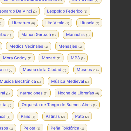
eonardo Da Vinci
Leopoldo Federico
(2)
(1)
Literatura
Lito Vitale
Lituania
)
(6)
(1)
(2)
mbo
Manon Gertsch
Mariachis
(1)
(1)
(3)
Medios Vecinales
Mensajes
(1)
(1)
Mora Godoy
Mozart
MP3
(1)
(1)
(1)
rillo
Museo de la Ciudad
Museos
(2)
(2)
(14)
Música Electrónica
Música Medieval
(1)
(1)
ral
narraciones
Noche de Librerías
(1)
(2)
(6)
esta
Orquesta de Tango de Buenos Aires
(6)
(1)
inos
París
Pátinas
Pato
(1)
(1)
(2)
(2)
asos
Pelota
Peña Folklórica
(1)
(1)
(1)