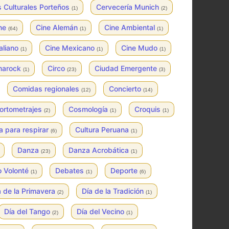
 Culturales Porteños
Cervecería Munich
(1)
(2)
ne
Cine Alemán
Cine Ambiental
(64)
(1)
(1)
taliano
Cine Mexicano
Cine Mudo
(1)
(1)
(1)
marock
Circo
Ciudad Emergente
(1)
(23)
(3)
Comidas regionales
Concierto
(12)
(14)
ortometrajes
Cosmología
Croquis
(2)
(1)
(1)
a para respirar
Cultura Peruana
(6)
(1)
Danza
Danza Acrobática
(23)
(1)
o Volonté
Debates
Deporte
(1)
(1)
(6)
a de la Primavera
Día de la Tradición
(2)
(1)
Día del Tango
Día del Vecino
(2)
(1)