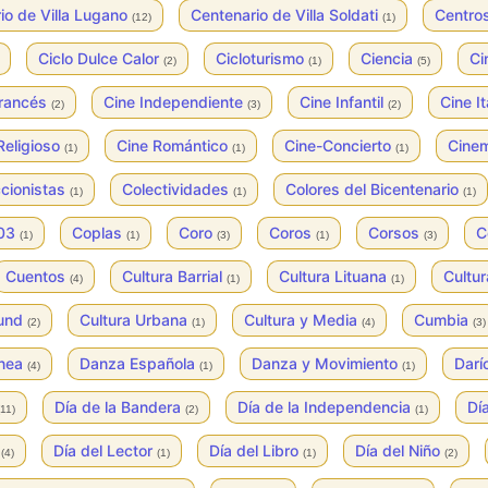
io de Villa Lugano
Centenario de Villa Soldati
Centros
(12)
(1)
Ciclo Dulce Calor
Cicloturismo
Ciencia
Ci
(2)
(1)
(5)
Francés
Cine Independiente
Cine Infantil
Cine I
(2)
(3)
(2)
Religioso
Cine Romántico
Cine-Concierto
Cine
(1)
(1)
(1)
cionistas
Colectividades
Colores del Bicentenario
(1)
(1)
(1)
003
Coplas
Coro
Coros
Corsos
C
(1)
(1)
(3)
(1)
(3)
Cuentos
Cultura Barrial
Cultura Lituana
Cultur
(4)
(1)
(1)
ound
Cultura Urbana
Cultura y Media
Cumbia
(2)
(1)
(4)
(3)
ánea
Danza Española
Danza y Movimiento
Darí
(4)
(1)
(1)
Día de la Bandera
Día de la Independencia
Dí
(11)
(2)
(1)
e
Día del Lector
Día del Libro
Día del Niño
(4)
(1)
(1)
(2)