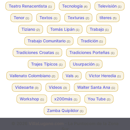
Teatro Renacentista
Tecnología
Televisión
(1)
(4)
(1)
Tenor
Textos
Texturas
títeres
(1)
(1)
(2)
(5)
Tiziano
Tomás Lipán
Trabajo
(2)
(1)
(1)
Trabajo Comunitario
Tradición
(2)
(1)
Tradiciones Croatas
Tradiciones Porteñas
(1)
(1)
Trajes Típicos
Usurpación
(1)
(1)
Vallenato Colombiano
Vals
Victor Heredia
(2)
(4)
(1)
Videoarte
Videos
Walter Santa Ana
(3)
(3)
(1)
Workshop
x200más
You Tube
(1)
(1)
(2)
Zamba Quipildor
(1)
© 2026
VillaLugano.com
- La Puntocom de la Zona
Sur