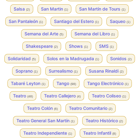
Salsa
San Martin
San Martín de Tours
(2)
(1)
(1)
San Pantaleón
Santiago del Estero
Saqueo
(1)
(1)
(1)
Semana del Arte
Semana del Libro
(5)
(1)
Shakespeare
Shows
SMS
(2)
(1)
(1)
Solidaridad
Solos en la Madrugada
Sonidos
(5)
(1)
(2)
Soprano
Surrealismo
Susana Rinaldi
(1)
(1)
(2)
Tabaré Leyton
Tango
Tango Electrónico
(1)
(98)
(1)
Teatro
Teatro Callejero
Teatro Coliseo
(48)
(4)
(1)
Teatro Colón
Teatro Comunitario
(6)
(2)
Teatro General San Martín
Teatro Histórico
(1)
(2)
Teatro Independiente
Teatro Infantil
(1)
(8)