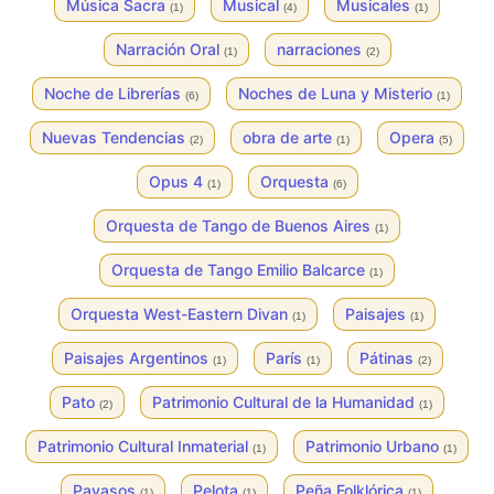
Música Sacra
Musical
Musicales
(1)
(4)
(1)
Narración Oral
narraciones
(1)
(2)
Noche de Librerías
Noches de Luna y Misterio
(6)
(1)
Nuevas Tendencias
obra de arte
Opera
(2)
(1)
(5)
Opus 4
Orquesta
(1)
(6)
Orquesta de Tango de Buenos Aires
(1)
Orquesta de Tango Emilio Balcarce
(1)
Orquesta West-Eastern Divan
Paisajes
(1)
(1)
Paisajes Argentinos
París
Pátinas
(1)
(1)
(2)
Pato
Patrimonio Cultural de la Humanidad
(2)
(1)
Patrimonio Cultural Inmaterial
Patrimonio Urbano
(1)
(1)
Payasos
Pelota
Peña Folklórica
(1)
(1)
(1)