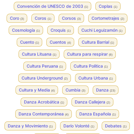
Convención de UNESCO de 2003
Coplas
(1)
(1)
Coro
Coros
Corsos
Cortometrajes
(3)
(1)
(3)
(2)
Cosmología
Croquis
Cuchi Leguizamón
(1)
(1)
(1)
Cuento
Cuentos
Cultura Barrial
(1)
(4)
(1)
Cultura Lituana
Cultura para respirar
(1)
(6)
Cultura Peruana
Cultura Política
(1)
(1)
Cultura Underground
Cultura Urbana
(2)
(1)
Cultura y Media
Cumbia
Danza
(4)
(3)
(23)
Danza Acrobática
Danza Callejera
(1)
(2)
Danza Contemporánea
Danza Española
(4)
(1)
Danza y Movimiento
Darío Volonté
Debates
(1)
(1)
(1)