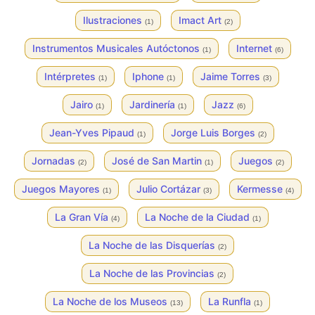
Ilustraciones
Imact Art
(1)
(2)
Instrumentos Musicales Autóctonos
Internet
(1)
(6)
Intérpretes
Iphone
Jaime Torres
(1)
(1)
(3)
Jairo
Jardinería
Jazz
(1)
(1)
(6)
Jean-Yves Pipaud
Jorge Luis Borges
(1)
(2)
Jornadas
José de San Martin
Juegos
(2)
(1)
(2)
Juegos Mayores
Julio Cortázar
Kermesse
(1)
(3)
(4)
La Gran Vía
La Noche de la Ciudad
(4)
(1)
La Noche de las Disquerías
(2)
La Noche de las Provincias
(2)
La Noche de los Museos
La Runfla
(13)
(1)