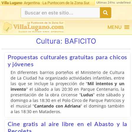
Ultimas 24hs: undefined
Villa Lugano
· Argentina · La Puntocom de la Zona Sur.
MENU
Cultura:
BAFICITO
Propuestas culturales gratuitas para chicos
y jóvenes
En diferentes barrios porteños el Ministerio de Cultura
de La Ciudad ha organizado actividades infantiles, entre
las que se incluye la proyección de “
Mil intentos y un
invento
” el sábado a las 20:30 en Parque Centenario, la
presentación de la obra circense “
Ludus
” este sábado y
domingo a las 18:30 en el Polo Circo de Parque Patricios y
el musical “
Cantando con Adriana
” el domingo también
a las 18:30 en Mataderos.
Cine gratis al aire libre en el Abasto y la
Recoleta