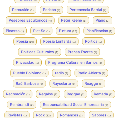
Percusión
Pericón
Pertenencia Barrial
(1)
(2)
(2)
Pesebres Escultóricos
Peter Keene
Piano
(4)
(1)
(2)
Picasso
Piet.So
Pintura
Planificación
(1)
(1)
(12)
(1)
Poesía
Poesía Lunfarda
Política
(16)
(1)
(1)
Políticas Culturales
Prensa Escrita
(1)
(1)
Privacidad
Programa Cultural en Barrios
(1)
(4)
Pueblo Boliviano
radio
Radio Abierta
(1)
(3)
(1)
Raúl Barboza
Rayuelarte
Reagge
(1)
(1)
(1)
Recreación
Regalos
Reggae
Remada
(1)
(1)
(6)
(1)
Rembrandt
Responsabilidad Social Empresaria
(2)
(1)
Revistas
Rock
Romances
Sabores
(1)
(22)
(1)
(1)