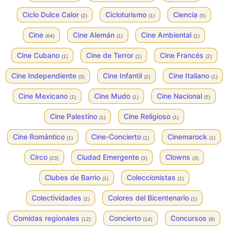
Ciclo Dulce Calor
Cicloturismo
Ciencia
(2)
(1)
(5)
Cine
Cine Alemán
Cine Ambiental
(64)
(1)
(1)
Cine Cubano
Cine de Terror
Cine Francés
(1)
(1)
(2)
Cine Independiente
Cine Infantil
Cine Italiano
(3)
(2)
(1)
Cine Mexicano
Cine Mudo
Cine Nacional
(1)
(1)
(5)
Cine Palestino
Cine Religioso
(1)
(1)
Cine Romántico
Cine-Concierto
Cinemarock
(1)
(1)
(1)
Circo
Ciudad Emergente
Clowns
(23)
(3)
(3)
Clubes de Barrio
Coleccionistas
(1)
(1)
Colectividades
Colores del Bicentenario
(1)
(1)
Comidas regionales
Concierto
Concursos
(12)
(14)
(8)