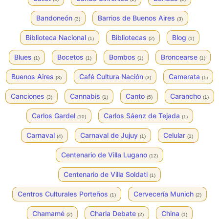
Bandoneón
Barrios de Buenos Aires
(3)
(3)
Biblioteca Nacional
Bibliotecas
Blog
(1)
(2)
(1)
Blues
Bocetos
Bombos
Broncearse
(1)
(1)
(1)
(1)
Buenos Aires
Café Cultura Nación
Camerata
(3)
(3)
(1)
Canciones
Cannabis
Canto
Carancho
(3)
(1)
(5)
(1)
Carlos Gardel
Carlos Sáenz de Tejada
(10)
(1)
Carnaval
Carnaval de Jujuy
Celular
(4)
(1)
(1)
Centenario de Villa Lugano
(12)
Centenario de Villa Soldati
(1)
Centros Culturales Porteños
Cervecería Munich
(1)
(2)
Chamamé
Charla Debate
China
(2)
(2)
(1)