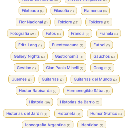
Fileteado
Filosofía
Flamenco
(4)
(1)
(3)
Flor Nacional
Folclore
Folklore
(2)
(22)
(17)
Fotografía
Fotos
Francia
Franela
(25)
(1)
(2)
(1)
Fritz Lang
Fuentevacuna
Futbol
(1)
(1)
(2)
Gallery Nights
Gastronomía
Gauchos
(1)
(4)
(1)
Gestión
Gian Paolo Minelli
Google
(1)
(1)
(1)
Güemes
Guitarras
Guitarras del Mundo
(1)
(2)
(1)
Héctor Rapisarda
Hermenegildo Sábat
(2)
(1)
Historia
Historias de Barrio
(16)
(6)
Historias del Jardín
Historieta
Humor Gráfico
(1)
(1)
(1)
Iconografía Argentina
Identidad
(2)
(1)