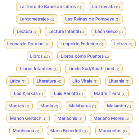
La Torre de Babel de Libros
La Traviata
(1)
(1)
Largometrajes
Las Ruinas de Pompeya
(1)
(1)
Lectura
Lectura Infantil
León Gieco
(1)
(1)
(3)
Leonardo Da Vinci
Leopoldo Federico
Letras
(2)
(1)
(2)
Libros
Libros como Puentes
(17)
(1)
Libros Infantiles
Límite Sud/South Limit
(1)
(1)
Lírica
Literatura
Lito Vitale
Lituania
(2)
(6)
(1)
(2)
Los Kjarkas
Luis Perlotti
Madre Tierra
(1)
(1)
(1)
Madres
Magia
Malabares
Malambo
(1)
(2)
(1)
(1)
Manon Gertsch
Mariachis
Mariano Mores
(1)
(3)
(1)
Marihuana
Mario Benedetti
Marionetas
(1)
(1)
(1)