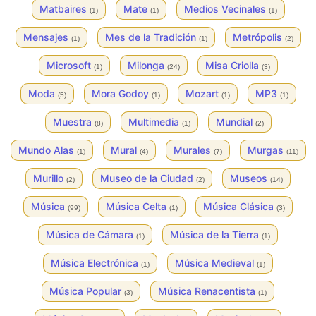
Matbaires
Mate
Medios Vecinales
(1)
(1)
(1)
Mensajes
Mes de la Tradición
Metrópolis
(1)
(1)
(2)
Microsoft
Milonga
Misa Criolla
(1)
(24)
(3)
Moda
Mora Godoy
Mozart
MP3
(5)
(1)
(1)
(1)
Muestra
Multimedia
Mundial
(8)
(1)
(2)
Mundo Alas
Mural
Murales
Murgas
(1)
(4)
(7)
(11)
Murillo
Museo de la Ciudad
Museos
(2)
(2)
(14)
Música
Música Celta
Música Clásica
(99)
(1)
(3)
Música de Cámara
Música de la Tierra
(1)
(1)
Música Electrónica
Música Medieval
(1)
(1)
Música Popular
Música Renacentista
(3)
(1)