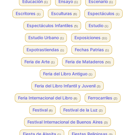
Educación
Ensayo
Escenario
(1)
(1)
(1)
Escritores
Esculturas
Espectáculos
(1)
(6)
(1)
Espectáculos Infantiles
Estudio
(5)
(1)
Estudio Urbano
Exposiciones
(1)
(11)
Expotrastiendas
Fechas Patrias
(1)
(1)
Feria de Arte
Feria de Mataderos
(1)
(50)
Feria del Libro Antiguo
(1)
Feria del Libro Infantil y Juvenil
(3)
Feria Internacional del Libro
Ferrocarriles
(8)
(2)
Festival
Festival de la Luz
(6)
(2)
Festival Internacional de Buenos Aires
(3)
Fiesta de Alasita
Fiestas Religiosas
(1)
(3)