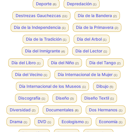
Deporte
Depredación
(6)
(1)
Destrezas Gauchezcas
Día de la Bandera
(11)
(2)
Día de la Independencia
Día de la Primavera
(1)
(2)
Día de la Tradición
Día del Arbol
(1)
(1)
Día del Inmigrante
Día del Lector
(4)
(1)
Día del Libro
Día del Niño
Día del Tango
(1)
(2)
(2)
Día del Vecino
Día Internacional de la Mujer
(1)
(1)
Día Internacional de los Museos
Dibujo
(1)
(5)
Discografía
Diseño
Diseño Textil
(1)
(3)
(1)
Diversidad
Documentales
Dos Hermanos
(2)
(8)
(1)
Drama
DVD
Ecologismo
Economía
(1)
(1)
(1)
(1)