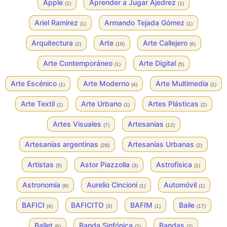
Apple
Aprender a Jugar Ajedrez
(1)
(1)
Ariel Ramirez
Armando Tejada Gómez
(1)
(1)
Arquitectura
Arte
Arte Callejero
(2)
(18)
(6)
Arte Contemporáneo
Arte Digital
(1)
(5)
Arte Escénico
Arte Moderno
Arte Multimedia
(1)
(4)
(1)
Arte Textil
Arte Urbano
Artes Plásticas
(1)
(1)
(2)
Artes Visuales
Artesanías
(7)
(12)
Artesanías argentinas
Artesanías Urbanas
(28)
(2)
Artistas
Astor Piazzolla
Astrofísica
(5)
(3)
(1)
Astronomía
Aurelio Cincioni
Automóvil
(9)
(1)
(1)
BAFICI
BAFICITO
BAFIM
Baile
(4)
(3)
(1)
(17)
Ballet
Banda Sinfónica
Bandas
(6)
(2)
(2)