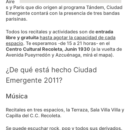
Aire
s y Paris que dio origen al programa Tándem, Ciudad
Ver mapa más grande
Emergente contará con la presencia de tres bandas
parisinas.
Todos los recitales y actividades son de
entrada
libre y gratuita
hasta agotar la capacidad de cada
espacio
. Te esperamos -de 15 a 21 horas- en el
Centro Cultural Recoleta, Junín 1930
(a la vuelta de
Avenida Pueyrredón y Azcuénaga, mirá el mapa).
¿De qué está hecho Ciudad
Emergente 2011?
Música
Recitales en tres espacios, la Terraza, Sala Villa Villa y
Capilla del C.C. Recoleta.
Se puede escuchar rock, pop y todos sus derivados.