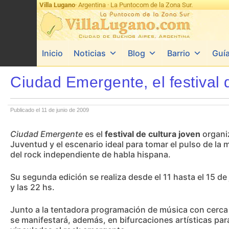
Villa Lugano
· Argentina · La Puntocom de la Zona Sur.
Inicio
Noticias
Blog
Barrio
Guí
Ciudad Emergente, el festival 
Publicado el 11 de junio de 2009
Ciudad Emergente
es el
festival de cultura joven
organiz
Juventud y el escenario ideal para tomar el pulso de la
del rock independiente de habla hispana.
Su segunda edición se realiza desde el 11 hasta el 15 de 
y las 22 hs.
Junto a la tentadora programación de música con cerc
se manifestará, además, en bifurcaciones artísticas paral