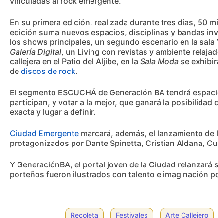
vinculadas al rock emergente.
En su primera edición, realizada durante tres días, 50 m
edición suma nuevos espacios, disciplinas y bandas in
los shows principales, un segundo escenario en la sala V
Galería Digital
, un Living con revistas y ambiente relaj
callejera en el Patio del Aljibe, en la
Sala Moda
se exhibir
de
discos de rock
.
El segmento ESCUCHÁ de Generación BA tendrá espacio p
participan, y votar a la mejor, que ganará la posibilida
exacta y lugar a definir.
Ciudad Emergente
marcará, además, el lanzamiento de l
protagonizados por Dante Spinetta, Cristian Aldana, Cum
Y GeneraciónBA, el portal joven de la Ciudad relanzará s
porteños fueron ilustrados con talento e imaginación por
Recoleta
Festivales
Arte Callejero