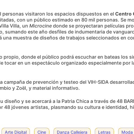
il personas visitaron los espacios dispuestos en el
Centro 
vitadas, con un público estimado en 80 mil personas. Se m
illa Villa, un
Microcine
donde se proyectaran películas pro
ado, sumando este año desfiles de indumentaria de vanguar
á una muestra de diseños de trabajos seleccionados en co
ropio, donde el público podrá escuchar en bateas los si
d de tocar en un espectáculo organizado especialmente por l
a campaña de prevención y testeo del VIH-SIDA desarrollad
bio y Zoël, y material informativo.
u diseño y se acercará a la Patria Chica a través de 48 BARR
 48 jóvenes artistas, plasmando su cultura e identidad, hi
Arte Digital
Cine
Danza Callejera
Letras
Moda