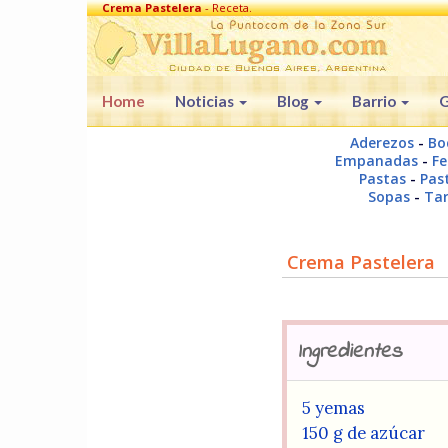
Crema Pastelera
- Receta.
Home
Noticias
Blog
Barrio
G
Aderezos
-
Bo
Empanadas
-
Fe
Pastas
-
Past
Sopas
-
Tar
Crema Pastelera
Ingredientes
5 yemas
150 g de azúcar