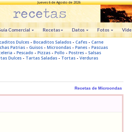
Jueves 6 de Agosto de 2026
uía Comercial
Recetas
Datos
Fotos
Vide
caditos Dulces
-
Bocaditos Salados
-
Cafes
-
Carne
chas Patrias
-
Guisos
-
Microondas
-
Panes
-
Pascuas
eleria
-
Pescado
-
Pizzas
-
Pollo
-
Postres
-
Salsas
tas Dulces
-
Tartas Saladas
-
Tortas
-
Verduras
Recetas de Microondas