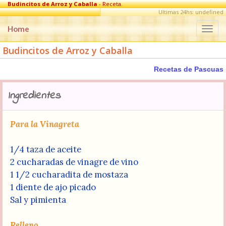
Budincitos de Arroz y Caballa
- Receta.
Ultimas 24hs: undefined
Home
Togg
navi
Budincitos de Arroz y Caballa
Recetas de Pascuas
Ingredientes
Para la Vinagreta
1/4 taza de aceite
2 cucharadas de vinagre de vino
1 1/2 cucharadita de mostaza
1 diente de ajo picado
Sal y pimienta
Relleno