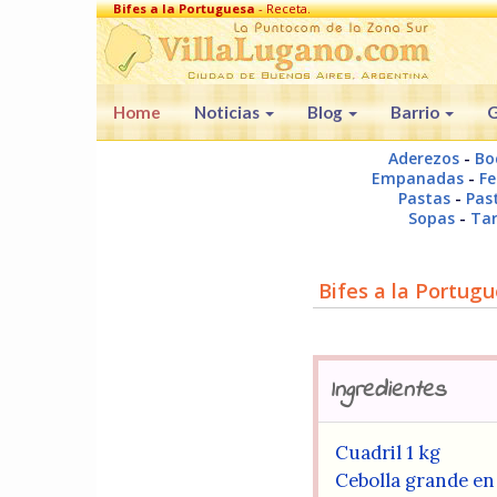
Bifes a la Portuguesa
- Receta.
Home
Noticias
Blog
Barrio
G
Aderezos
-
Bo
Empanadas
-
Fe
Pastas
-
Past
Sopas
-
Tar
Bifes a la Portug
Ingredientes
Cuadril 1 kg
Cebolla grande en 