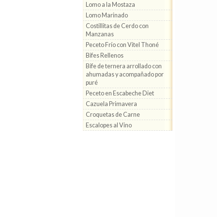
Lomo a la Mostaza
Lomo Marinado
Costillitas de Cerdo con
Manzanas
Peceto Frío con Vitel Thoné
Bifes Rellenos
Bife de ternera arrollado con
ahumadas y acompañado por
puré
Peceto en Escabeche Diet
Cazuela Primavera
Croquetas de Carne
Escalopes al Vino