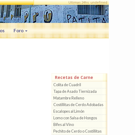
Ultimas 24hs: undefined
os
Foro
Recetas de Carne
Colita de Cuadril
Tapa de Asado Tiernizada
Matambre Relleno
Costillitas de Cerdo Adobadas
Escalopes al Limón
Lomo con Salsa de Hongos
Bifes al Vino
Pechito de Cerdo o Costillitas