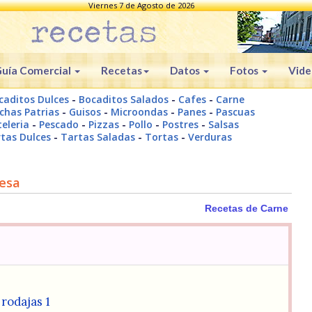
Viernes 7 de Agosto de 2026
uía Comercial
Recetas
Datos
Fotos
Vide
caditos Dulces
-
Bocaditos Salados
-
Cafes
-
Carne
chas Patrias
-
Guisos
-
Microondas
-
Panes
-
Pascuas
eleria
-
Pescado
-
Pizzas
-
Pollo
-
Postres
-
Salsas
tas Dulces
-
Tartas Saladas
-
Tortas
-
Verduras
uesa
Recetas de Carne
rodajas 1