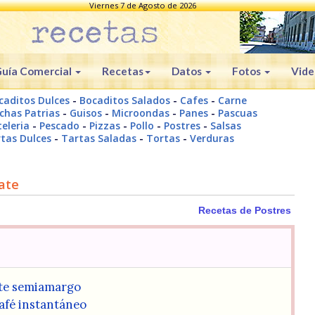
Viernes 7 de Agosto de 2026
uía Comercial
Recetas
Datos
Fotos
Vide
caditos Dulces
-
Bocaditos Salados
-
Cafes
-
Carne
chas Patrias
-
Guisos
-
Microondas
-
Panes
-
Pascuas
eleria
-
Pescado
-
Pizzas
-
Pollo
-
Postres
-
Salsas
tas Dulces
-
Tartas Saladas
-
Tortas
-
Verduras
ate
Recetas de Postres
ate semiamargo
café instantáneo