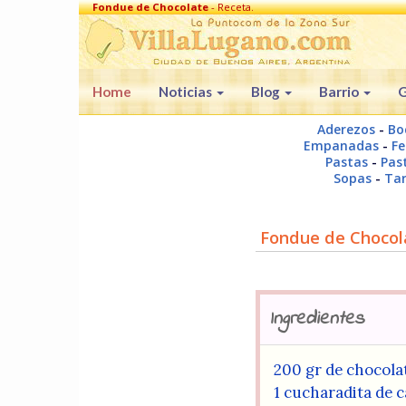
Fondue de Chocolate
- Receta.
Home
Noticias
Blog
Barrio
G
Aderezos
-
Bo
Empanadas
-
Fe
Pastas
-
Past
Sopas
-
Tar
Fondue de Chocol
Ingredientes
200 gr de chocol
1 cucharadita de 