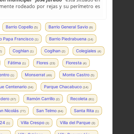
almente rodeado por rejas y su perímetro es
Barrio Copello
Barrio General Savio
(5)
(9)
io Papa Francisco
Barrio Piedrabuena
(1)
(14)
Coghlan
Coglhan
Colegiales
2)
(1)
(2)
(4)
Fátima
Flores
Floresta
(1)
(23)
(4)
entro
Monserrat
Monte Castro
(1)
(49)
(5)
ue Centenario
Parque Chacabuco
(34)
(14)
adero
Ramón Carrillo
Recoleta
(37)
(2)
(81)
an Nicolás
San Telmo
Santa Rita
(77)
(64)
(1)
1 24
Villa Crespo
Villa del Parque
(1)
(3)
(3)