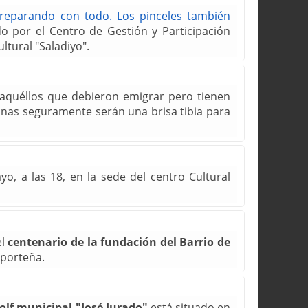
preparando con todo. Los pinceles también
o por el Centro de Gestión y Participación
ltural "Saladiyo".
 aquéllos que debieron emigrar pero tienen
inas seguramente serán una brisa tibia para
o, a las 18, en la sede del centro Cultural
el
centenario de la fundación del Barrio de
 porteña.
lf municipal "José Jurado"
está situado en