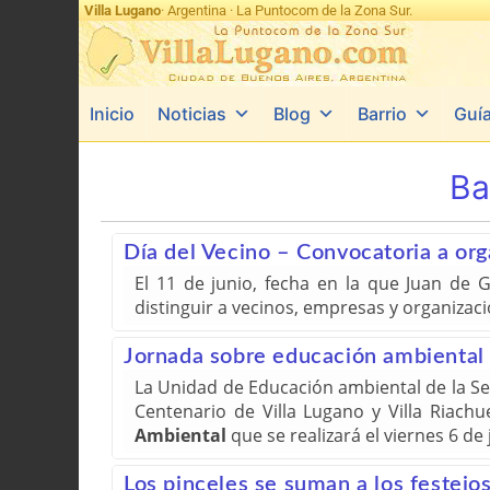
Villa Lugano
· Argentina · La Puntocom de la Zona Sur.
Inicio
Noticias
Blog
Barrio
Guí
Ba
Día del Vecino – Convocatoria a org
El 11 de junio, fecha en la que Juan de 
distinguir a vecinos, empresas y organizac
Jornada sobre educación ambiental
La Unidad de Educación ambiental de la Sec
Centenario de Villa Lugano y Villa Riach
Ambiental
que se realizará el viernes 6 de
Los pinceles se suman a los festejo