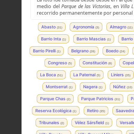
medio del
Parque de las Victorias
, en
Villa 
recorrido permanentemente por personal 
Abasto
Agronomía
Almagro
(31)
(3)
(11)
Barrio Inta
Barrio Mascias
Barri
(1)
(1)
Barrio Pirelli
Belgrano
Boedo
(1)
(26)
(24)
Congreso
Constitución
Copel
(5)
(8)
La Boca
La Paternal
Liniers
(51)
(5)
(35)
Montserrat
Nagera
Núñez
(1)
(1)
(10)
Parque Chas
Parque Patricios
P
(2)
(31)
Reserva Ecológica
Retiro
Saavedr
(1)
(35)
Tribunales
Vélez Sársfield
Versal
(2)
(1)