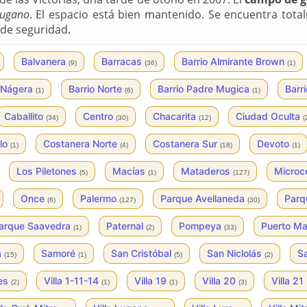
Lugano
. El espacio está bien mantenido. Se encuentra tot
de seguridad.
Balvanera
Barracas
Barrio Almirante Brown
(9)
(36)
(1)
o Nágera
Barrio Norte
Barrio Padre Mugica
Barr
(1)
(6)
(1)
Caballito
Centro
Chacarita
Ciudad Oculta
(34)
(30)
(12)
(
lo
Costanera Norte
Costanera Sur
Devoto
(1)
(4)
(18)
(1)
Los Piletones
Macías
Mataderos
Microc
(5)
(1)
(127)
Once
Palermo
Parque Avellaneda
Parq
(6)
(127)
(30)
arque Saavedra
Paternal
Pompeya
Puerto M
(1)
(2)
(33)
a
Samoré
San Cristóbal
San Niclolás
S
(15)
(1)
(5)
(2)
les
Villa 1-11-14
Villa 19
Villa 20
Villa 2
(2)
(1)
(1)
(3)