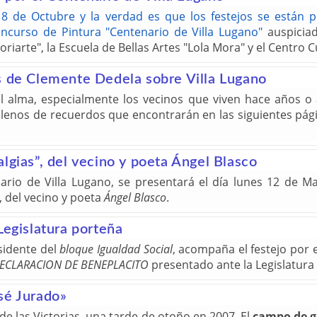
18 de Octubre y la verdad es que los festejos se están 
ncurso de Pintura "Centenario de Villa Lugano"
auspiciad
riarte", la Escuela de Bellas Artes "Lola Mora" y el Centro Cu
s de Clemente Dedela sobre Villa Lugano
el alma, especialmente los vecinos que viven hace años o
llenos de recuerdos que encontrarán en las siguientes pág
lgias”, del vecino y poeta Ángel Blasco
ario de Villa Lugano, se presentará el día lunes 12 de May
”, del vecino y poeta
Ángel Blasco
.
Legislatura porteña
sidente del
bloque Igualdad Social
, acompaña el festejo por 
ECLARACION DE BENEPLACITO
presentado ante la Legislatura
sé Jurado»
e las Victorias, una tarde de otoño en 2007. El
campo de go