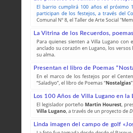
El barrio cumplirá 100 años el próximo 
participan de los festejos, a través del
Co
Comunal Nº 8, el Taller de Arte Social "Memo
La Vitrina de los Recuerdos, poema
Para quienes sienten a Villa Lugano con 
anclado su corazón en Lugano, los versos 
su alma.
Presentan el libro de Poemas “Nosta
En el marco de los festejos por el Centen
“Saladiyo”, el libro de Poemas “
Nostalgias
Los 100 Años de Villa Lugano en la 
El legislador porteño
Martin Hourest
, pre
Villa Lugano
, a través de un proyecto de
D
Linda imagen del campo de golf «Jo
La foto fue tomada desde desde el Parque d