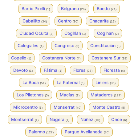
Barrio Pirelli
Belgrano
Boedo
(1)
(26)
(24)
Caballito
Centro
Chacarita
(34)
(30)
(12)
Ciudad Oculta
Coghlan
Coglhan
(2)
(1)
(2)
Colegiales
Congreso
Constitución
(4)
(5)
(8)
Copello
Costanera Norte
Costanera Sur
(1)
(4)
(18)
Devoto
Fátima
Flores
Floresta
(1)
(1)
(23)
(4)
La Boca
La Paternal
Liniers
(51)
(5)
(35)
Los Piletones
Macías
Mataderos
(5)
(1)
(127)
Microcentro
Monserrat
Monte Castro
(1)
(49)
(5)
Montserrat
Nagera
Núñez
Once
(1)
(1)
(10)
(6)
Palermo
Parque Avellaneda
(127)
(30)