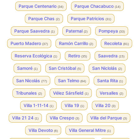
Parque Centenario
Parque Chacabuco
(34)
(14)
Parque Chas
Parque Patricios
(2)
(31)
Parque Saavedra
Paternal
Pompeya
(1)
(2)
(33)
Puerto Madero
Ramón Carrillo
Recoleta
(37)
(2)
(81)
Reserva Ecológica
Retiro
Saavedra
(1)
(35)
(15)
Samoré
San Cristóbal
San Niclolás
(1)
(5)
(2)
San Nicolás
San Telmo
Santa Rita
(77)
(64)
(1)
Tribunales
Vélez Sársfield
Versalles
(2)
(1)
(2)
Villa 1-11-14
Villa 19
Villa 20
(1)
(1)
(3)
Villa 21 24
Villa Crespo
Villa del Parque
(1)
(3)
(3)
Villa Devoto
Villa General Mitre
(6)
(1)