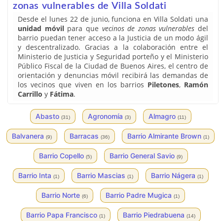
zonas vulnerables de Villa Soldati
Desde el lunes 22 de junio, funciona en Villa Soldati una
unidad móvil
para que
vecinos de zonas vulnerables
del
barrio puedan tener acceso a la Justicia de un modo ágil
y descentralizado. Gracias a la colaboración entre el
Ministerio de Justicia y Seguridad porteño y el Ministerio
Público Fiscal de la Ciudad de Buenos Aires, el centro de
orientación y denuncias móvil recibirá las demandas de
los vecinos que viven en los barrios
Piletones
,
Ramón
Carrillo
y
Fátima
.
Abasto
Agronomía
Almagro
(31)
(3)
(11)
Balvanera
Barracas
Barrio Almirante Brown
(9)
(36)
(1)
Barrio Copello
Barrio General Savio
(5)
(9)
Barrio Inta
Barrio Mascias
Barrio Nágera
(1)
(1)
(1)
Barrio Norte
Barrio Padre Mugica
(6)
(1)
Barrio Papa Francisco
Barrio Piedrabuena
(1)
(14)