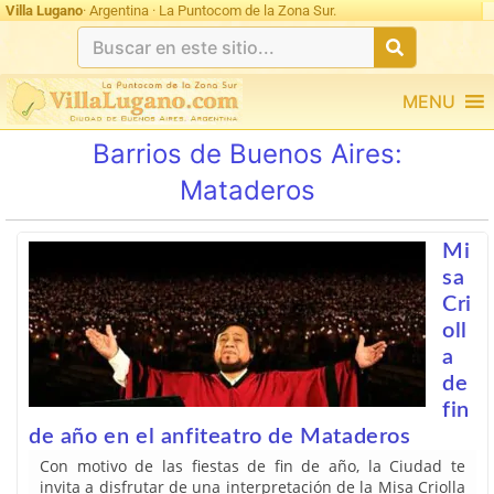
Ultimas 24hs: undefined
Villa Lugano
· Argentina · La Puntocom de la Zona Sur.
MENU
Barrios de Buenos Aires:
Mataderos
Mi
sa
Cri
oll
a
de
fin
de año en el anfiteatro de Mataderos
Con motivo de las fiestas de fin de año, la Ciudad te
invita a disfrutar de una interpretación de la Misa Criolla