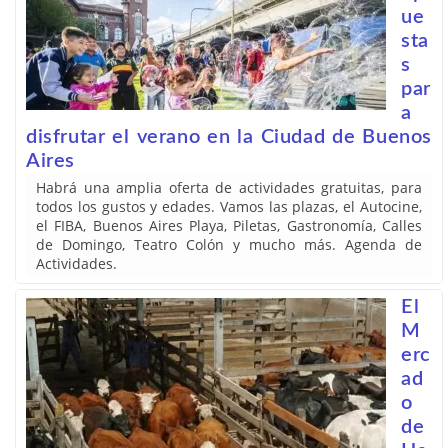
ue
sta
s
par
a
disfrutar el verano en la Ciudad de Buenos
Aires
Habrá una amplia oferta de actividades gratuitas, para
todos los gustos y edades. Vamos las plazas, el Autocine,
el FIBA, Buenos Aires Playa, Piletas, Gastronomía, Calles
de Domingo, Teatro Colón y mucho más. Agenda de
Actividades.
El
M
erc
ad
o
de