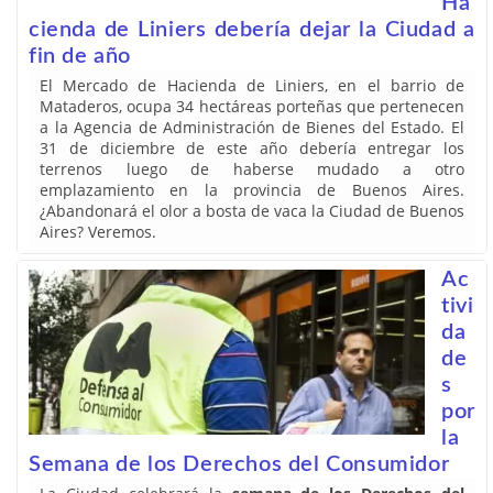
Ha
cienda de Liniers debería dejar la Ciudad a
fin de año
El Mercado de Hacienda de Liniers, en el barrio de
Mataderos, ocupa 34 hectáreas porteñas que pertenecen
a la Agencia de Administración de Bienes del Estado. El
31 de diciembre de este año debería entregar los
terrenos luego de haberse mudado a otro
emplazamiento en la provincia de Buenos Aires.
¿Abandonará el olor a bosta de vaca la Ciudad de Buenos
Aires? Veremos.
Ac
tivi
da
de
s
por
la
Semana de los Derechos del Consumidor