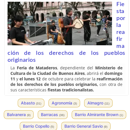
Fie
sta
por
la
rea
fir
ma
ción de los derechos de los pueblos
originarios
La
Feria de Mataderos
, dependiente del
Ministerio de
Cultura de la Ciudad de Buenos Aires
, abrirá el
domingo
11
y
el lunes 12
de octubre para celebrar la
reafirmación
de los derechos de los pueblos originarios,
con otra de
sus características
fiestas tradicionalistas.
Abasto
Agronomía
Almagro
(31)
(3)
(11)
Balvanera
Barracas
Barrio Almirante Brown
(9)
(36)
(1)
Barrio Copello
Barrio General Savio
(5)
(9)