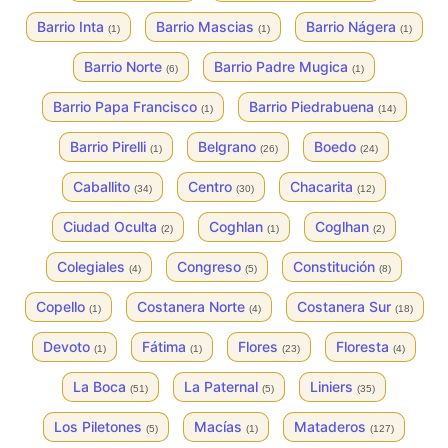
Barrio Inta
Barrio Mascias
Barrio Nágera
(1)
(1)
(1)
Barrio Norte
Barrio Padre Mugica
(6)
(1)
Barrio Papa Francisco
Barrio Piedrabuena
(1)
(14)
Barrio Pirelli
Belgrano
Boedo
(1)
(26)
(24)
Caballito
Centro
Chacarita
(34)
(30)
(12)
Ciudad Oculta
Coghlan
Coglhan
(2)
(1)
(2)
Colegiales
Congreso
Constitución
(4)
(5)
(8)
Copello
Costanera Norte
Costanera Sur
(1)
(4)
(18)
Devoto
Fátima
Flores
Floresta
(1)
(1)
(23)
(4)
La Boca
La Paternal
Liniers
(51)
(5)
(35)
Los Piletones
Macías
Mataderos
(5)
(1)
(127)