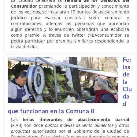
La Ciudad celebrará la
semana de los Derechos del
Consumidor
premiando la participación y conocimiento
de los vecinos, se instalarán 15 puntos de asesoramiento
jurídico para evacuar consultas sobre compras y
contrataciones, además las personas que aprendan
algún derecho y lo enuncien obtendrán una ecobolsa
como premio. A través de twitter @BAconsumidor se
podrá participar por premios similares respondiendo la
trivia del día.
Fer
ias
de
la
Ciu
da
d
que funcionan en la Comuna 8
Las
ferias itinerantes de abastecimiento barrial
(FIAB) son doce
puntos móviles de venta alimentos y otros
productos
autorizados por el Gobierno de la Ciudad de
Buenos Aires. Estas ferias funcionan durante la semana,