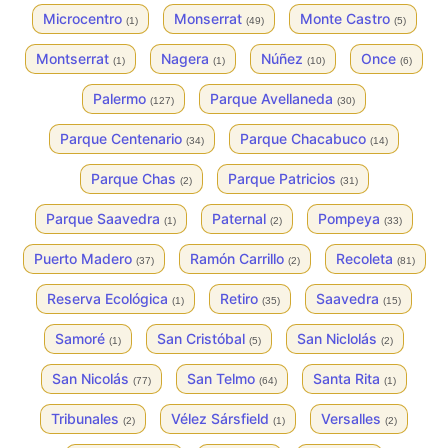
Microcentro
Monserrat
Monte Castro
(1)
(49)
(5)
Montserrat
Nagera
Núñez
Once
(1)
(1)
(10)
(6)
Palermo
Parque Avellaneda
(127)
(30)
Parque Centenario
Parque Chacabuco
(34)
(14)
Parque Chas
Parque Patricios
(2)
(31)
Parque Saavedra
Paternal
Pompeya
(1)
(2)
(33)
Puerto Madero
Ramón Carrillo
Recoleta
(37)
(2)
(81)
Reserva Ecológica
Retiro
Saavedra
(1)
(35)
(15)
Samoré
San Cristóbal
San Niclolás
(1)
(5)
(2)
San Nicolás
San Telmo
Santa Rita
(77)
(64)
(1)
Tribunales
Vélez Sársfield
Versalles
(2)
(1)
(2)