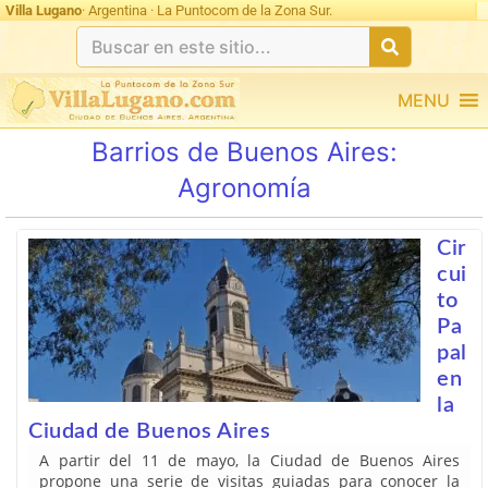
Villa Lugano
· Argentina · La Puntocom de la Zona Sur.
MENU
Barrios de Buenos Aires:
Agronomía
Cir
cui
to
Pa
pal
en
la
Ciudad de Buenos Aires
A partir del 11 de mayo, la Ciudad de Buenos Aires
propone una serie de visitas guiadas para conocer la