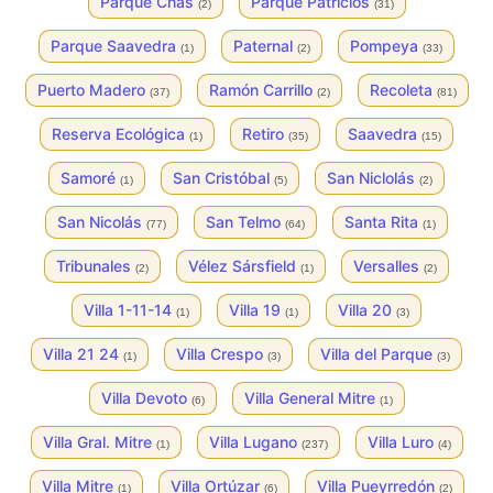
Parque Chas
Parque Patricios
(2)
(31)
Parque Saavedra
Paternal
Pompeya
(1)
(2)
(33)
Puerto Madero
Ramón Carrillo
Recoleta
(37)
(2)
(81)
Reserva Ecológica
Retiro
Saavedra
(1)
(35)
(15)
Samoré
San Cristóbal
San Niclolás
(1)
(5)
(2)
San Nicolás
San Telmo
Santa Rita
(77)
(64)
(1)
Tribunales
Vélez Sársfield
Versalles
(2)
(1)
(2)
Villa 1-11-14
Villa 19
Villa 20
(1)
(1)
(3)
Villa 21 24
Villa Crespo
Villa del Parque
(1)
(3)
(3)
Villa Devoto
Villa General Mitre
(6)
(1)
Villa Gral. Mitre
Villa Lugano
Villa Luro
(1)
(237)
(4)
Villa Mitre
Villa Ortúzar
Villa Pueyrredón
(1)
(6)
(2)