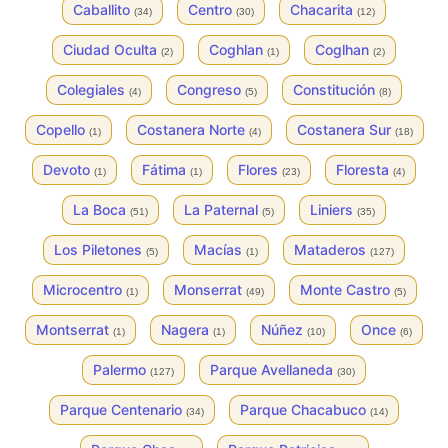
Caballito
Centro
Chacarita
(34)
(30)
(12)
Ciudad Oculta
Coghlan
Coglhan
(2)
(1)
(2)
Colegiales
Congreso
Constitución
(4)
(5)
(8)
Copello
Costanera Norte
Costanera Sur
(1)
(4)
(18)
Devoto
Fátima
Flores
Floresta
(1)
(1)
(23)
(4)
La Boca
La Paternal
Liniers
(51)
(5)
(35)
Los Piletones
Macías
Mataderos
(5)
(1)
(127)
Microcentro
Monserrat
Monte Castro
(1)
(49)
(5)
Montserrat
Nagera
Núñez
Once
(1)
(1)
(10)
(6)
Palermo
Parque Avellaneda
(127)
(30)
Parque Centenario
Parque Chacabuco
(34)
(14)