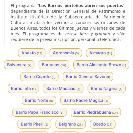
El programa “
Los Barrios porteños abren sus puertas
”,
dependiente de la Dirección General de Patrimonio e
Instituto Histórico de la Subsecretaría de Patrimonio
Cultural, invita a los vecinos a conocer los rincones de
Buenos Aires, todos los últimos jueves y viernes de cada
mes. El programa es de
acceso libre y gratuito
y sólo
requiere de la previa inscripción, personal o telefónica.
Abasto
Agronomía
Almagro
(31)
(3)
(11)
Balvanera
Barracas
Barrio Almirante Brown
(9)
(36)
(1)
Barrio Copello
Barrio General Savio
(5)
(9)
Barrio Inta
Barrio Mascias
Barrio Nágera
(1)
(1)
(1)
Barrio Norte
Barrio Padre Mugica
(6)
(1)
Barrio Papa Francisco
Barrio Piedrabuena
(1)
(14)
Barrio Pirelli
Belgrano
Boedo
(1)
(26)
(24)