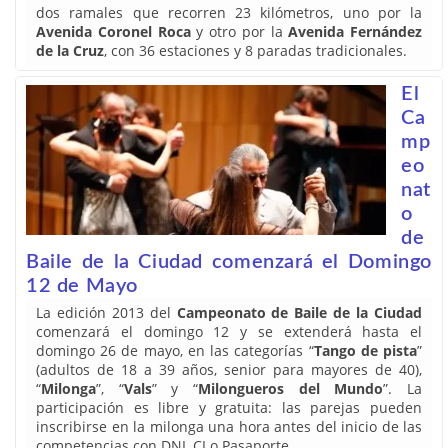
dos ramales que recorren 23 kilómetros, uno por la
Avenida Coronel Roca
y otro por la
Avenida Fernández
de la Cruz
, con 36 estaciones y 8 paradas tradicionales.
El
Ca
mp
eo
nat
o
de
Baile de la Ciudad comenzará el Domingo
12 de Mayo
La edición 2013 del
Campeonato de Baile de la Ciudad
comenzará el domingo 12 y se extenderá hasta el
domingo 26 de mayo, en las categorías “
Tango de pista
”
(adultos de 18 a 39 años, senior para mayores de 40),
“
Milonga
”, “
Vals
” y “
Milongueros del Mundo
”. La
participación es libre y gratuita: las parejas pueden
inscribirse en la milonga una hora antes del inicio de las
competencias con DNI, CI o Pasaporte.