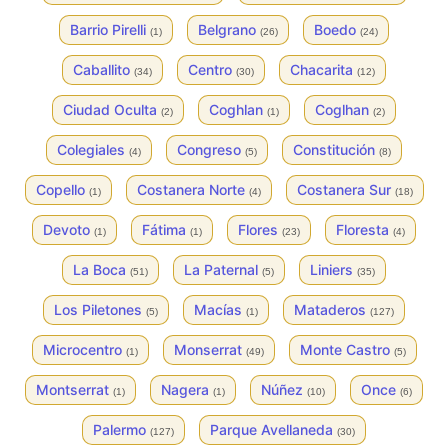
Barrio Pirelli
Belgrano
Boedo
(1)
(26)
(24)
Caballito
Centro
Chacarita
(34)
(30)
(12)
Ciudad Oculta
Coghlan
Coglhan
(2)
(1)
(2)
Colegiales
Congreso
Constitución
(4)
(5)
(8)
Copello
Costanera Norte
Costanera Sur
(1)
(4)
(18)
Devoto
Fátima
Flores
Floresta
(1)
(1)
(23)
(4)
La Boca
La Paternal
Liniers
(51)
(5)
(35)
Los Piletones
Macías
Mataderos
(5)
(1)
(127)
Microcentro
Monserrat
Monte Castro
(1)
(49)
(5)
Montserrat
Nagera
Núñez
Once
(1)
(1)
(10)
(6)
Palermo
Parque Avellaneda
(127)
(30)