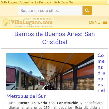
Villa Lugano
· Argentina · La Puntocom de la Zona Sur.
MENU
Barrios de Buenos Aires:
San
Cristóbal
Co
me
nz
ó a
op
era
r el
Metrobus del Sur
Une
Puente La Noria
con
Constitución
y beneficiará
diariamente a unos 250 mil usuarios. Está dividido en