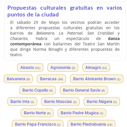
Propuestas culturales gratuitas en varios
puntos de la ciudad
El sábado 29 de Mayo los vecinos podrán acceder
a diferentes propuestas culturales gratuitas en los
barrios de
Balvanera
,
La Paternal
,
San Cristóbal
y
Chacarita
. Habrá un espectáculo de
danza
contemporánea
con bailarines del Teatro San Martín
que dirige Norma Binaghi y diferentes propuestas de
teatro.
Abasto
Agronomía
Almagro
(31)
(3)
(11)
Balvanera
Barracas
Barrio Almirante Brown
(9)
(36)
(1)
Barrio Copello
Barrio General Savio
(5)
(9)
Barrio Inta
Barrio Mascias
Barrio Nágera
(1)
(1)
(1)
Barrio Norte
Barrio Padre Mugica
(6)
(1)
Barrio Papa Francisco
Barrio Piedrabuena
(1)
(14)