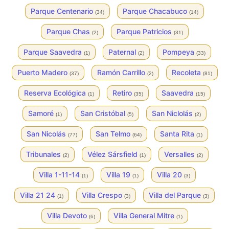
Parque Centenario
Parque Chacabuco
(34)
(14)
Parque Chas
Parque Patricios
(2)
(31)
Parque Saavedra
Paternal
Pompeya
(1)
(2)
(33)
Puerto Madero
Ramón Carrillo
Recoleta
(37)
(2)
(81)
Reserva Ecológica
Retiro
Saavedra
(1)
(35)
(15)
Samoré
San Cristóbal
San Niclolás
(1)
(5)
(2)
San Nicolás
San Telmo
Santa Rita
(77)
(64)
(1)
Tribunales
Vélez Sársfield
Versalles
(2)
(1)
(2)
Villa 1-11-14
Villa 19
Villa 20
(1)
(1)
(3)
Villa 21 24
Villa Crespo
Villa del Parque
(1)
(3)
(3)
Villa Devoto
Villa General Mitre
(6)
(1)