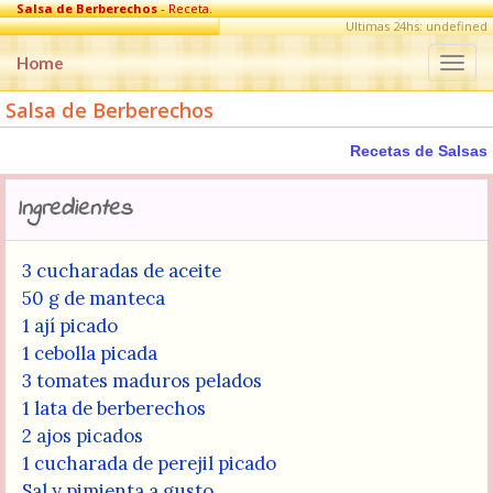
Salsa de Berberechos
- Receta.
Ultimas 24hs: undefined
Home
Togg
navi
Salsa de Berberechos
Recetas de Salsas
Ingredientes
3 cucharadas de aceite
50 g de manteca
1 ají picado
1 cebolla picada
3 tomates maduros pelados
1 lata de berberechos
2 ajos picados
1 cucharada de perejil picado
Sal y pimienta a gusto