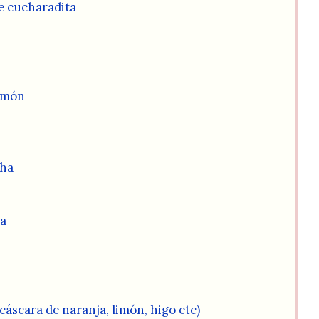
e cucharadita
limón
cha
da
(cáscara de naranja, limón, higo etc)