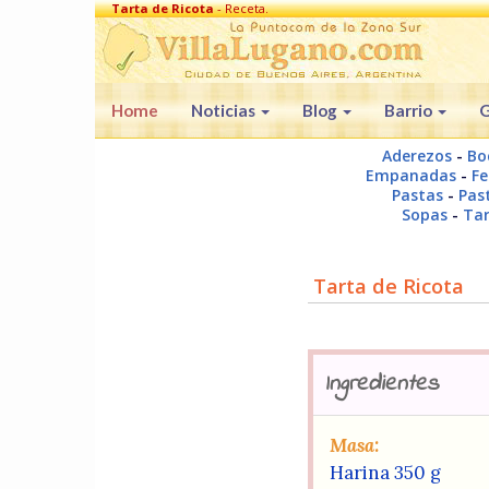
Tarta de Ricota
- Receta.
Home
Noticias
Blog
Barrio
G
Aderezos
-
Bo
Empanadas
-
Fe
Pastas
-
Past
Sopas
-
Tar
Tarta de Ricota
Ingredientes
Masa:
Harina 350 g