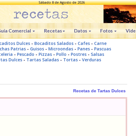
Sábado 8 de Agosto de 2026
uía Comercial
Recetas
Datos
Fotos
Vide
caditos Dulces
-
Bocaditos Salados
-
Cafes
-
Carne
chas Patrias
-
Guisos
-
Microondas
-
Panes
-
Pascuas
eleria
-
Pescado
-
Pizzas
-
Pollo
-
Postres
-
Salsas
tas Dulces
-
Tartas Saladas
-
Tortas
-
Verduras
Recetas de Tartas Dulces