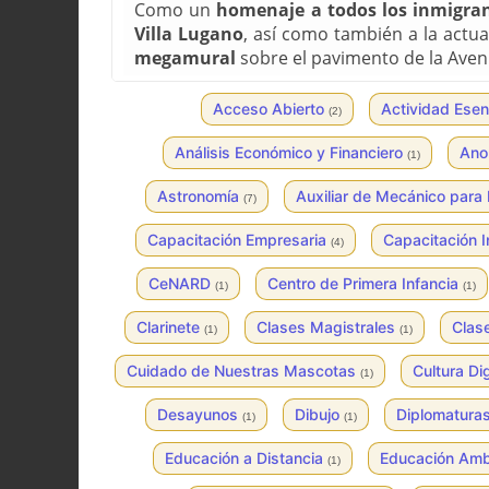
Como un
homenaje a todos los inmigra
Villa Lugano
, así como también a la actua
megamural
sobre el pavimento de la Aven
Acceso Abierto
Actividad Esen
(2)
Análisis Económico y Financiero
Ano
(1)
Astronomía
Auxiliar de Mecánico para 
(7)
Capacitación Empresaria
Capacitación 
(4)
CeNARD
Centro de Primera Infancia
(1)
(1)
Clarinete
Clases Magistrales
Clas
(1)
(1)
Cuidado de Nuestras Mascotas
Cultura Dig
(1)
Desayunos
Dibujo
Diplomatura
(1)
(1)
Educación a Distancia
Educación Amb
(1)