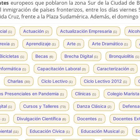
ntes
europeos que poblaron la zona Sur de la Ciudad de B
l inmigración de países fronterizos, entre los días viernes
ida Cruz, frente a la Plaza Sudamérica. Además, el domingo
cial
Actuación
Actualización Empresaria
Alcoh
(1)
(2)
(1)
rexia
Aprendizaje
Arte
Arte Dramático
(2)
(1)
(3)
(1)
Bicicletas
Becas
Brecha Digital
Bronquiolitis
(1)
(6)
(1)
(1)
Informática
Capacitación Laboral
Caracterización
(1)
(3)
(2)
Charlas
Ciclo Lectivo
Ciclo Lectivo 2012
(30)
(1)
(1)
es Presenciales en Pandemia
Clínicas
Colegio Marist
(1)
(1)
ital
Cursos y Talleres
Danza Clásica
Defensa
(1)
(73)
(2)
s
Divulgación Científica
Docentes
Docentes Ex
(1)
(6)
(1)
iental
Educación Cívica
Educación Musical
E
(11)
(1)
(2)