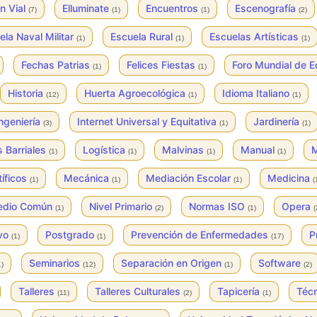
n Vial
Elluminate
Encuentros
Escenografía
(7)
(1)
(1)
(2)
ela Naval Militar
Escuela Rural
Escuelas Artísticas
(1)
(1)
(1)
Fechas Patrias
Felices Fiestas
Foro Mundial de E
(1)
(1)
Historia
Huerta Agroecológica
Idioma Italiano
(12)
(1)
(1)
ngeniería
Internet Universal y Equitativa
Jardinería
(3)
(1)
(1)
s Barriales
Logística
Malvinas
Manual
M
(1)
(1)
(1)
(1)
tíficos
Mecánica
Mediación Escolar
Medicina
(1)
(1)
(1)
(
Medio Común
Nivel Primario
Normas ISO
Opera
(1)
(2)
(1)
(
ivo
Postgrado
Prevención de Enfermedades
P
(1)
(1)
(17)
Seminarios
Separación en Origen
Software
1)
(12)
(1)
(2)
Talleres
Talleres Culturales
Tapicería
Téc
(11)
(2)
(1)