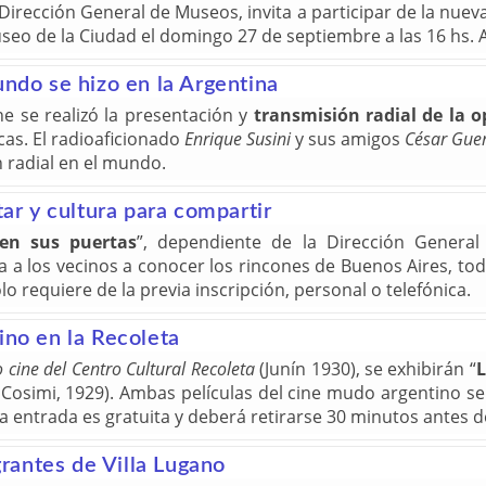
Dirección General de Museos, invita a participar de la nueva 
useo de la Ciudad el domingo 27 de septiembre a las 16 hs. A
undo se hizo en la Argentina
he se realizó la presentación y
transmisión radial de la o
cas. El radioaficionado
Enrique Susini
y sus amigos
César Guer
 radial en el mundo.
tar y cultura para compartir
ren sus puertas
”, dependiente de la Dirección General 
ta a los vecinos a conocer los rincones de Buenos Aires, to
lo requiere de la previa inscripción, personal o telefónica.
ino en la Recoleta
 cine del Centro Cultural Recoleta
(Junín 1930), se exhibirán “
L
 Cosimi, 1929). Ambas películas del cine mudo argentino s
a entrada es gratuita y deberá retirarse 30 minutos antes d
rantes de Villa Lugano