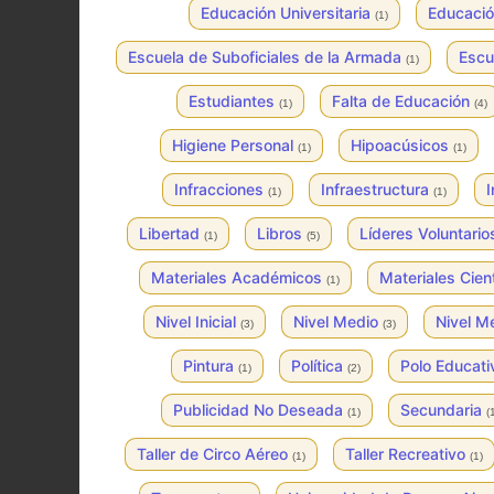
Educación Universitaria
Educació
(1)
Escuela de Suboficiales de la Armada
Escu
(1)
Estudiantes
Falta de Educación
(1)
(4)
Higiene Personal
Hipoacúsicos
(1)
(1)
Infracciones
Infraestructura
I
(1)
(1)
Libertad
Libros
Líderes Voluntario
(1)
(5)
Materiales Académicos
Materiales Cien
(1)
Nivel Inicial
Nivel Medio
Nivel 
(3)
(3)
Pintura
Política
Polo Educat
(1)
(2)
Publicidad No Deseada
Secundaria
(1)
(
Taller de Circo Aéreo
Taller Recreativo
(1)
(1)