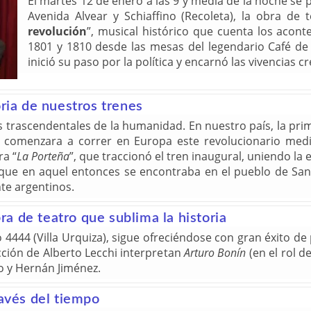
El martes 12 de enero a las 9 y media de la noche se 
Avenida Alvear y Schiaffino (Recoleta), la obra de t
revolución
”, musical histórico que cuenta los acon
1801 y 1810 desde las mesas del legendario Café d
inició su paso por la política y encarnó las vivencias 
oria de nuestros trenes
ás trascendentales de la humanidad. En nuestro país, la pri
omenzara a correr en Europa este revolucionario medio 
ra “
La Porteña
”, que traccionó el tren inaugural, uniendo l
a, que en aquel entonces se encontraba en el pueblo de San
nte argentinos.
bra de teatro que sublima la historia
o 4444 (Villa Urquiza), sigue ofreciéndose con gran éxito de
cción de Alberto Lecchi interpretan
Arturo Bonín
(en el rol d
o y Hernán Jiménez.
ravés del tiempo