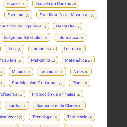
Escuela
Escuela de Danzas
(1)
(2)
Escultura
Esterilización de Mascotas
(1)
(1)
ducación de Ingeniería
Geografía
(1)
(1)
Imágenes Satelitales
Informática
(1)
(2)
Jazz
Jornadas
Lectura
(1)
(7)
(8)
aquillaje
Marketing
Matemática
(1)
(1)
(1)
Minería
Neumonía
Niños
1)
(2)
(1)
(4)
Participación Ciudadana
Piano
2)
(2)
(1)
rofesores
Protección de animales
(1)
(2)
Sordos
Suspensión de Clases
(1)
(1)
nica Vocal
Tecnología
Testimonio
(1)
(1)
(3)