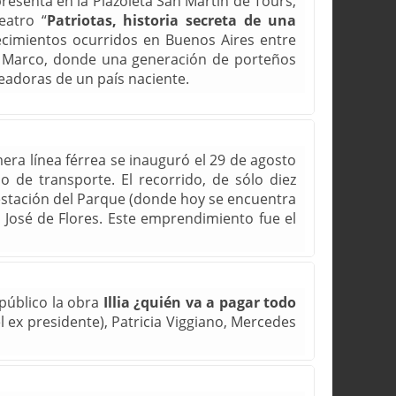
presenta en la Plazoleta San Martín de Tours,
eatro “
Patriotas, historia secreta de una
tecimientos ocurridos en Buenos Aires entre
e Marco, donde una generación de porteños
creadoras de un país naciente.
mera línea férrea se inauguró el 29 de agosto
de transporte. El recorrido, de sólo diez
a estación del Parque (donde hoy se encuentra
 José de Flores. Este emprendimiento fue el
 público la obra
Illia ¿quién va a pagar todo
el ex presidente), Patricia Viggiano, Mercedes