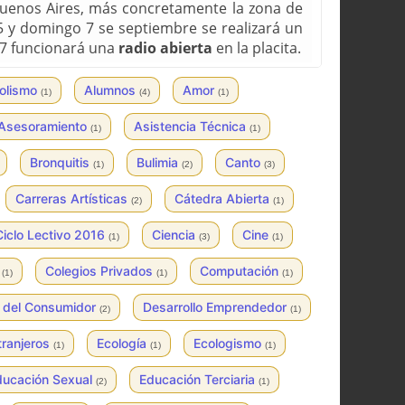
uenos Aires, más concretamente la zona de
 5 y domingo 7 se septiembre se realizará un
 7 funcionará una
radio abierta
en la placita.
olismo
Alumnos
Amor
(1)
(4)
(1)
Asesoramiento
Asistencia Técnica
(1)
(1)
Bronquitis
Bulimia
Canto
(1)
(2)
(3)
Carreras Artísticas
Cátedra Abierta
(2)
(1)
Ciclo Lectivo 2016
Ciencia
Cine
(1)
(3)
(1)
a
Colegios Privados
Computación
(1)
(1)
(1)
 del Consumidor
Desarrollo Emprendedor
(2)
(1)
tranjeros
Ecología
Ecologismo
(1)
(1)
(1)
ducación Sexual
Educación Terciaria
(2)
(1)