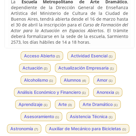
La
Escuela Metropolitano de Arte Dramático
,
dependiente de la Dirección General de Enseñanza
Artística del Ministerio de Cultura de la Ciudad de
Buenos Aires, tendrá abierta desde el 16 de marzo hasta
el 30 de abril la inscripción para el
Curso de Formación del
Actor para la Actuación en Espacios Abiertos
. El trámite
deberá formalizarse en la sede de la escuela, Sarmiento
2573, los días hábiles de 14 a 18 horas.
Acceso Abierto
Actividad Esencial
(2)
(1)
Actuación
Actualización Empresaria
(2)
(1)
Alcoholismo
Alumnos
Amor
(1)
(4)
(1)
Análisis Económico y Financiero
Anorexia
(1)
(2)
Aprendizaje
Arte
Arte Dramático
(1)
(3)
(1)
Asesoramiento
Asistencia Técnica
(1)
(1)
Astronomía
Auxiliar de Mecánico para Bicicletas
(7)
(1)