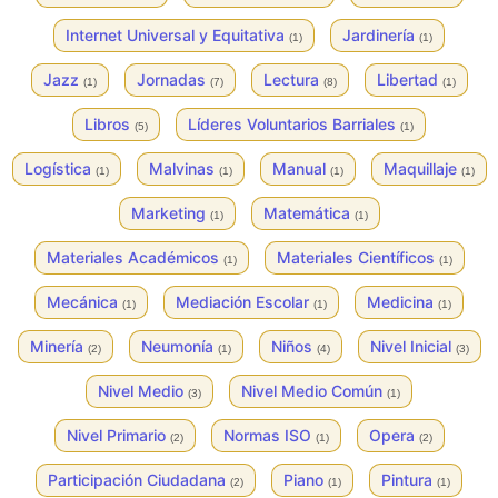
Internet Universal y Equitativa
Jardinería
(1)
(1)
Jazz
Jornadas
Lectura
Libertad
(1)
(7)
(8)
(1)
Libros
Líderes Voluntarios Barriales
(5)
(1)
Logística
Malvinas
Manual
Maquillaje
(1)
(1)
(1)
(1)
Marketing
Matemática
(1)
(1)
Materiales Académicos
Materiales Científicos
(1)
(1)
Mecánica
Mediación Escolar
Medicina
(1)
(1)
(1)
Minería
Neumonía
Niños
Nivel Inicial
(2)
(1)
(4)
(3)
Nivel Medio
Nivel Medio Común
(3)
(1)
Nivel Primario
Normas ISO
Opera
(2)
(1)
(2)
Participación Ciudadana
Piano
Pintura
(2)
(1)
(1)