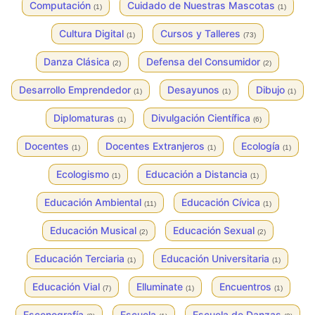
Computación
Cuidado de Nuestras Mascotas
(1)
(1)
Cultura Digital
Cursos y Talleres
(1)
(73)
Danza Clásica
Defensa del Consumidor
(2)
(2)
Desarrollo Emprendedor
Desayunos
Dibujo
(1)
(1)
(1)
Diplomaturas
Divulgación Científica
(1)
(6)
Docentes
Docentes Extranjeros
Ecología
(1)
(1)
(1)
Ecologismo
Educación a Distancia
(1)
(1)
Educación Ambiental
Educación Cívica
(11)
(1)
Educación Musical
Educación Sexual
(2)
(2)
Educación Terciaria
Educación Universitaria
(1)
(1)
Educación Vial
Elluminate
Encuentros
(7)
(1)
(1)
Escenografía
Escuela
Escuela de Danzas