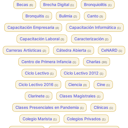
Becas
Brecha Digital
Bronquiolitis
(6)
(1)
(1)
Bronquitis
Bulimia
Canto
(1)
(2)
(3)
Capacitación Empresaria
Capacitación Informática
(4)
(1)
Capacitación Laboral
Caracterización
(3)
(2)
Carreras Artísticas
Cátedra Abierta
CeNARD
(2)
(1)
(1)
Centro de Primera Infancia
Charlas
(1)
(30)
Ciclo Lectivo
Ciclo Lectivo 2012
(1)
(1)
Ciclo Lectivo 2016
Ciencia
Cine
(1)
(3)
(1)
Clarinete
Clases Magistrales
(1)
(1)
Clases Presenciales en Pandemia
Clínicas
(1)
(1)
Colegio Marista
Colegios Privados
(1)
(1)