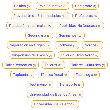
Política
Polo Educativo
Postgrado
(2)
(1)
(1)
Prevención de Enfermedades
Profesores
(17)
(1)
Protección de animales
Publicidad No Deseada
(2)
(1)
Secundaria
Seminarios
(1)
(12)
Separación en Origen
Software
Sordos
(1)
(2)
(1)
Suspensión de Clases
Taller de Circo Aéreo
(1)
(1)
Taller Recreativo
Talleres
Talleres Culturales
(1)
(11)
(2)
Tapicería
Técnica Vocal
Tecnología
(1)
(1)
(1)
Testimonio
Transporte
(3)
(1)
Universidad de Buenos Aires
(3)
Universidad de Palermo
(1)