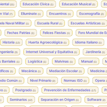
iental
Educación Cívica
Educación Musical
E
(11)
(1)
(2)
n Vial
Elluminate
Encuentros
Escenografía
(7)
(1)
(1)
(2)
ela Naval Militar
Escuela Rural
Escuelas Artísticas
(1)
(1)
(1)
Fechas Patrias
Felices Fiestas
Foro Mundial de E
(1)
(1)
Historia
Huerta Agroecológica
Idioma Italiano
(12)
(1)
(1)
ngeniería
Internet Universal y Equitativa
Jardinería
(3)
(1)
(1)
s Barriales
Logística
Malvinas
Manual
M
(1)
(1)
(1)
(1)
tíficos
Mecánica
Mediación Escolar
Medicina
(1)
(1)
(1)
(
Medio Común
Nivel Primario
Normas ISO
Opera
(1)
(2)
(1)
(
ivo
Postgrado
Prevención de Enfermedades
P
(1)
(1)
(17)
Seminarios
Separación en Origen
Software
1)
(12)
(1)
(2)