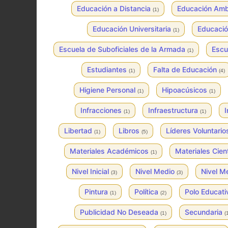
Educación a Distancia
Educación Amb
(1)
Educación Universitaria
Educació
(1)
Escuela de Suboficiales de la Armada
Escu
(1)
Estudiantes
Falta de Educación
(1)
(4)
Higiene Personal
Hipoacúsicos
(1)
(1)
Infracciones
Infraestructura
I
(1)
(1)
Libertad
Libros
Líderes Voluntario
(1)
(5)
Materiales Académicos
Materiales Cien
(1)
Nivel Inicial
Nivel Medio
Nivel 
(3)
(3)
Pintura
Política
Polo Educat
(1)
(2)
Publicidad No Deseada
Secundaria
(1)
(