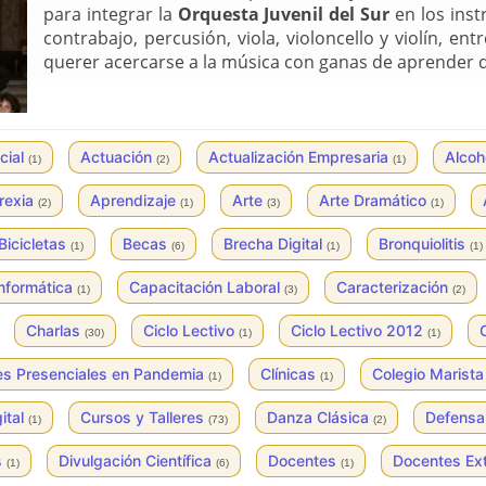
para integrar la
Orquesta Juvenil del Sur
en los inst
contrabajo, percusión, viola, violoncello y violín, ent
querer acercarse a la música con ganas de aprender 
cial
Actuación
Actualización Empresaria
Alcoh
(1)
(2)
(1)
rexia
Aprendizaje
Arte
Arte Dramático
(2)
(1)
(3)
(1)
Bicicletas
Becas
Brecha Digital
Bronquiolitis
(1)
(6)
(1)
(1)
Informática
Capacitación Laboral
Caracterización
(1)
(3)
(2)
Charlas
Ciclo Lectivo
Ciclo Lectivo 2012
(30)
(1)
(1)
es Presenciales en Pandemia
Clínicas
Colegio Marist
(1)
(1)
ital
Cursos y Talleres
Danza Clásica
Defensa
(1)
(73)
(2)
s
Divulgación Científica
Docentes
Docentes Ex
(1)
(6)
(1)