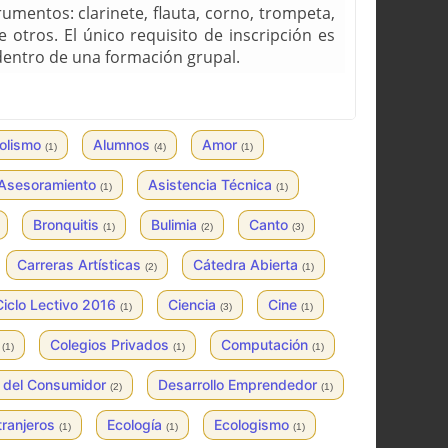
rumentos: clarinete, flauta, corno, trompeta,
re otros. El único requisito de inscripción es
dentro de una formación grupal.
olismo
Alumnos
Amor
(1)
(4)
(1)
Asesoramiento
Asistencia Técnica
(1)
(1)
Bronquitis
Bulimia
Canto
(1)
(2)
(3)
Carreras Artísticas
Cátedra Abierta
(2)
(1)
Ciclo Lectivo 2016
Ciencia
Cine
(1)
(3)
(1)
a
Colegios Privados
Computación
(1)
(1)
(1)
 del Consumidor
Desarrollo Emprendedor
(2)
(1)
tranjeros
Ecología
Ecologismo
(1)
(1)
(1)