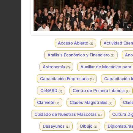
Acceso Abierto
Actividad Esen
(2)
Análisis Económico y Financiero
Ano
(1)
Astronomía
Auxiliar de Mecánico para 
(7)
Capacitación Empresaria
Capacitación 
(4)
CeNARD
Centro de Primera Infancia
(1)
(1)
Clarinete
Clases Magistrales
Clas
(1)
(1)
Cuidado de Nuestras Mascotas
Cultura Dig
(1)
Desayunos
Dibujo
Diplomatura
(1)
(1)