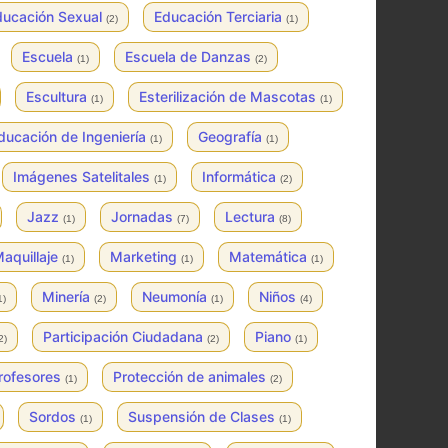
ducación Sexual
Educación Terciaria
(2)
(1)
Escuela
Escuela de Danzas
(1)
(2)
Escultura
Esterilización de Mascotas
(1)
(1)
ducación de Ingeniería
Geografía
(1)
(1)
Imágenes Satelitales
Informática
(1)
(2)
Jazz
Jornadas
Lectura
(1)
(7)
(8)
aquillaje
Marketing
Matemática
(1)
(1)
(1)
Minería
Neumonía
Niños
1)
(2)
(1)
(4)
Participación Ciudadana
Piano
2)
(2)
(1)
rofesores
Protección de animales
(1)
(2)
Sordos
Suspensión de Clases
(1)
(1)