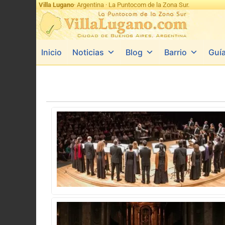
Villa Lugano
· Argentina · La Puntocom de la Zona Sur.
Inicio
Noticias
Blog
Barrio
Guí