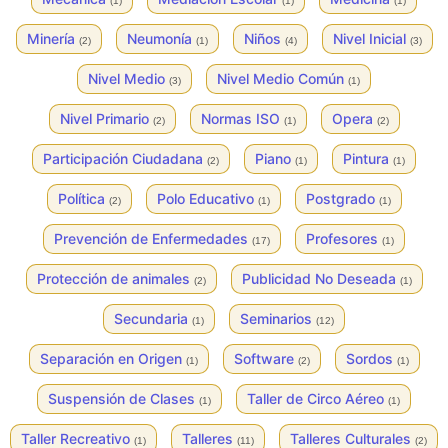
(1)
(1)
(1)
Minería
Neumonía
Niños
Nivel Inicial
(2)
(1)
(4)
(3)
Nivel Medio
Nivel Medio Común
(3)
(1)
Nivel Primario
Normas ISO
Opera
(2)
(1)
(2)
Participación Ciudadana
Piano
Pintura
(2)
(1)
(1)
Política
Polo Educativo
Postgrado
(2)
(1)
(1)
Prevención de Enfermedades
Profesores
(17)
(1)
Protección de animales
Publicidad No Deseada
(2)
(1)
Secundaria
Seminarios
(1)
(12)
Separación en Origen
Software
Sordos
(1)
(2)
(1)
Suspensión de Clases
Taller de Circo Aéreo
(1)
(1)
Taller Recreativo
Talleres
Talleres Culturales
(1)
(11)
(2)