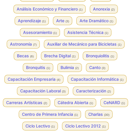
Análisis Económico y Financiero
Anorexia
(1)
(2)
Aprendizaje
Arte
Arte Dramático
(1)
(3)
(1)
Asesoramiento
Asistencia Técnica
(1)
(1)
Astronomía
Auxiliar de Mecánico para Bicicletas
(7)
(1)
Becas
Brecha Digital
Bronquiolitis
(6)
(1)
(1)
Bronquitis
Bulimia
Canto
(1)
(2)
(3)
Capacitación Empresaria
Capacitación Informática
(4)
(1)
Capacitación Laboral
Caracterización
(3)
(2)
Carreras Artísticas
Cátedra Abierta
CeNARD
(2)
(1)
(1)
Centro de Primera Infancia
Charlas
(1)
(30)
Ciclo Lectivo
Ciclo Lectivo 2012
(1)
(1)