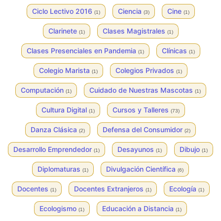
Ciclo Lectivo 2016
Ciencia
Cine
(1)
(3)
(1)
Clarinete
Clases Magistrales
(1)
(1)
Clases Presenciales en Pandemia
Clínicas
(1)
(1)
Colegio Marista
Colegios Privados
(1)
(1)
Computación
Cuidado de Nuestras Mascotas
(1)
(1)
Cultura Digital
Cursos y Talleres
(1)
(73)
Danza Clásica
Defensa del Consumidor
(2)
(2)
Desarrollo Emprendedor
Desayunos
Dibujo
(1)
(1)
(1)
Diplomaturas
Divulgación Científica
(1)
(6)
Docentes
Docentes Extranjeros
Ecología
(1)
(1)
(1)
Ecologismo
Educación a Distancia
(1)
(1)