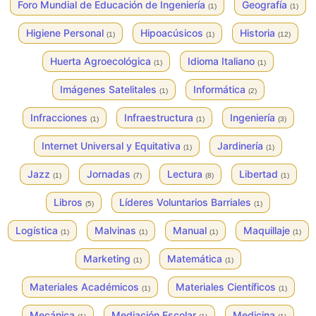
Foro Mundial de Educación de Ingeniería
Geografía
(1)
(1)
Higiene Personal
Hipoacúsicos
Historia
(1)
(1)
(12)
Huerta Agroecológica
Idioma Italiano
(1)
(1)
Imágenes Satelitales
Informática
(1)
(2)
Infracciones
Infraestructura
Ingeniería
(1)
(1)
(3)
Internet Universal y Equitativa
Jardinería
(1)
(1)
Jazz
Jornadas
Lectura
Libertad
(1)
(7)
(8)
(1)
Libros
Líderes Voluntarios Barriales
(5)
(1)
Logística
Malvinas
Manual
Maquillaje
(1)
(1)
(1)
(1)
Marketing
Matemática
(1)
(1)
Materiales Académicos
Materiales Científicos
(1)
(1)
Mecánica
Mediación Escolar
Medicina