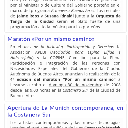
por el Ministerio de Cultura del Gobierno porteño en el
marco del programa
Primavera Buenos Aires
. Los recitales
de
Jaime Roos
y
Susana Rinaldi
junto a la
Orquesta de
Tango de la Ciudad
serán el plato fuerte de una
programación a toda música para los porteños.
Maratón «Por un mismo camino»
En el
mes de la Inclusión, Participación y Derechos
, la
Asociación APEBI (
Asociación para Espina Bífida e
Hidrocefalia
) y la COPINE, Comisión para la Plena
Participación e Integración de las Personas con
Necesidades Especiales del Gobierno de la Ciudad
Autónoma de Buenos Aires, anuncian la realización de la
4º edición del maratón “Por un mismo camino”
a
llevarse a cabo el
domingo 30 de noviembre
de 2008
desde las 9.00 horas en la
Costanera Sur
de la Ciudad de
Buenos Aires.
Apertura de La Munich contemporánea, en
la Costanera Sur
Los artistas contemporáneos y las nuevas tecnologías
invaden el tradicional edificio de la ex
Cervecería Munich