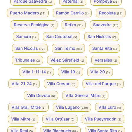
Parque Saavedra
Paternal
Pompeya
(1)
(2)
(33)
Puerto Madero
Ramón Carrillo
Recoleta
(37)
(2)
(81)
Reserva Ecológica
Retiro
Saavedra
(1)
(35)
(15)
Samoré
San Cristóbal
San Niclolás
(1)
(5)
(2)
San Nicolás
San Telmo
Santa Rita
(77)
(64)
(1)
Tribunales
Vélez Sársfield
Versalles
(2)
(1)
(2)
Villa 1-11-14
Villa 19
Villa 20
(1)
(1)
(3)
Villa 21 24
Villa Crespo
Villa del Parque
(1)
(3)
(3)
Villa Devoto
Villa General Mitre
(6)
(1)
Villa Gral. Mitre
Villa Lugano
Villa Luro
(1)
(238)
(4)
Villa Mitre
Villa Ortúzar
Villa Pueyrredón
(1)
(6)
(2)
Villa Real
Villa Riachuelo
Villa Santa Rita
(5)
(99)
(1)