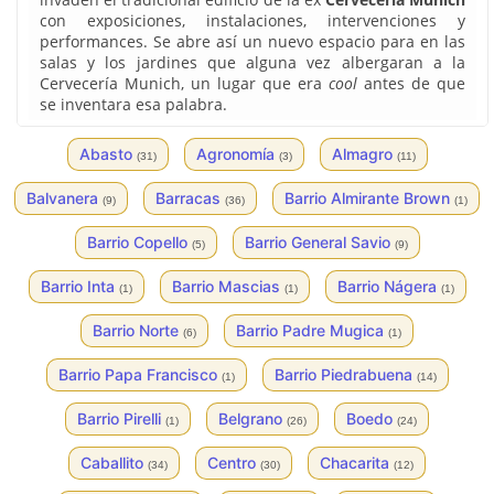
con exposiciones, instalaciones, intervenciones y
performances. Se abre así un nuevo espacio para en las
salas y los jardines que alguna vez albergaran a la
Cervecería Munich, un lugar que era
cool
antes de que
se inventara esa palabra.
Abasto
Agronomía
Almagro
(31)
(3)
(11)
Balvanera
Barracas
Barrio Almirante Brown
(9)
(36)
(1)
Barrio Copello
Barrio General Savio
(5)
(9)
Barrio Inta
Barrio Mascias
Barrio Nágera
(1)
(1)
(1)
Barrio Norte
Barrio Padre Mugica
(6)
(1)
Barrio Papa Francisco
Barrio Piedrabuena
(1)
(14)
Barrio Pirelli
Belgrano
Boedo
(1)
(26)
(24)
Caballito
Centro
Chacarita
(34)
(30)
(12)