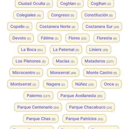
Ciudad Oculta
Coghlan
Coglhan
(2)
(1)
(2)
Colegiales
Congreso
Constitución
(4)
(5)
(8)
Copello
Costanera Norte
Costanera Sur
(1)
(4)
(18)
Devoto
Fátima
Flores
Floresta
(1)
(1)
(23)
(4)
La Boca
La Paternal
Liniers
(51)
(5)
(35)
Los Piletones
Macías
Mataderos
(5)
(1)
(127)
Microcentro
Monserrat
Monte Castro
(1)
(49)
(5)
Montserrat
Nagera
Núñez
Once
(1)
(1)
(10)
(6)
Palermo
Parque Avellaneda
(127)
(30)
Parque Centenario
Parque Chacabuco
(34)
(14)
Parque Chas
Parque Patricios
(2)
(31)