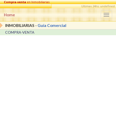
Compra-venta
en Inmobiliarias
Ultimas 24hs: undefined
Home
Togg
navi
INMOBILIARIAS -
Guía Comercial
COMPRA-VENTA