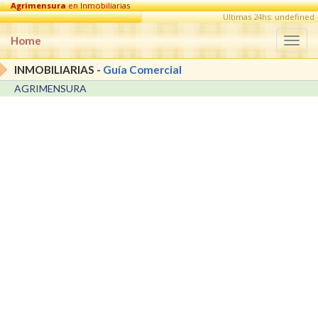
Agrimensura
en Inmobiliarias
Ultimas 24hs: undefined
Home
Togg
navi
INMOBILIARIAS -
Guía Comercial
AGRIMENSURA