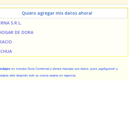
Quiero agregar mis datos ahora!
RNA S.R.L.
 HOGAR DE DORA
RACIO
ICHUA
pedajes
en nuestra Guía Comercial y desea manejar sus datos, pues ¡agréguese! y
tarjeta web dejando solo su nueva tarjeta en vigencia.