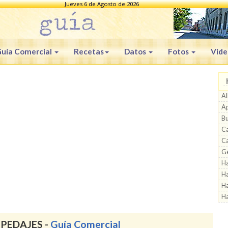
Jueves 6 de Agosto de 2026
uía Comercial
Recetas
Datos
Fotos
Vide
Al
Ap
B
C
C
Ge
Ha
Ha
Ha
Ha
PEDAJES -
Guía Comercial