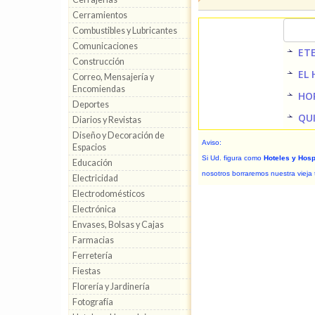
Cerramientos
Combustibles y Lubricantes
Comunicaciones
ETE
Construcción
EL
Correo, Mensajería y
Encomiendas
HO
Deportes
QU
Diarios y Revistas
Diseño y Decoración de
Aviso:
Espacios
Si Ud. figura como
Hoteles y Hos
Educación
nosotros borraremos nuestra vieja 
Electricidad
Electrodomésticos
Electrónica
Envases, Bolsas y Cajas
Farmacias
Ferretería
Fiestas
Florería y Jardinería
Fotografía