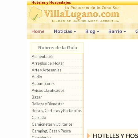
Hoteles y Hospedajes
Home
Noticias
Blog
Barrio
G
Rubros de la Guía
Alimentación
Arreglos del Hogar
Arte y Artesanías
Audio
Automotores
Avisos Clasificados
Bazar
Belleza y Bienestar
Bolsos, Carteras y Portafolios
Calzado
Camionetas y Utilitarios
Camping, Caza y Pesca
HOTELES Y HOS
Cerrajerías