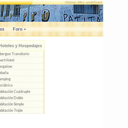
Ultimas 24hs: undefined
os
Foro
Hoteles y Hospedajes
bergue Transitorio
art Hotel
ungalow
abaña
amping
riátrico
bitación Cuádruple
bitación Doble
bitación Simple
bitación Triple