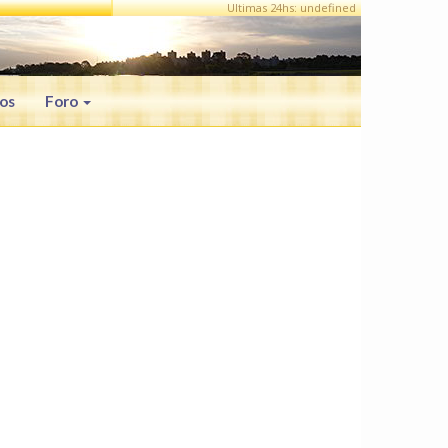
Ultimas 24hs: undefined
os
Foro