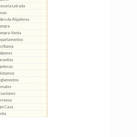
esoría Letrada
asas
bro de Alquileres
ompra
ompra-Venta
epartamentos
cribanía
alpones
rantías
potecas
réstamos
eglamentos
emates
saciones
rrenos
po Casa
enta