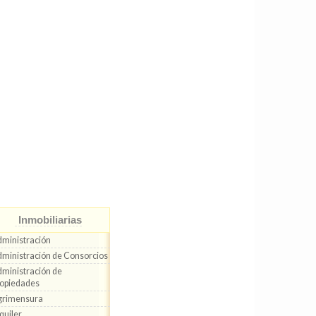
Inmobiliarias
ministración
ministración de Consorcios
ministración de
opiedades
grimensura
quiler