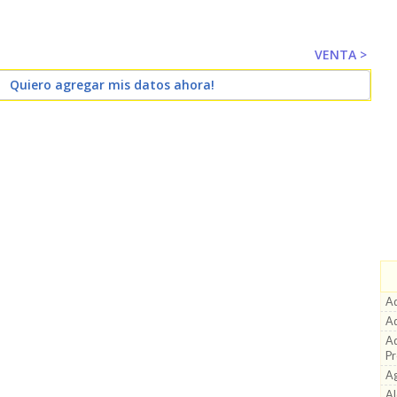
VENTA >
Quiero agregar mis datos ahora!
Ad
Ad
Ad
Pr
A
Al