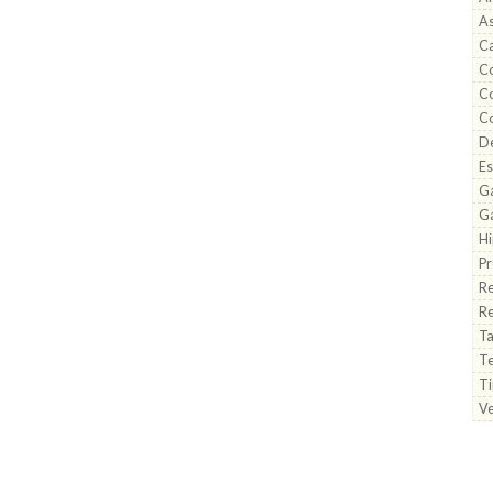
As
C
Co
C
C
D
Es
G
Ga
Hi
P
R
R
Ta
Te
Ti
V