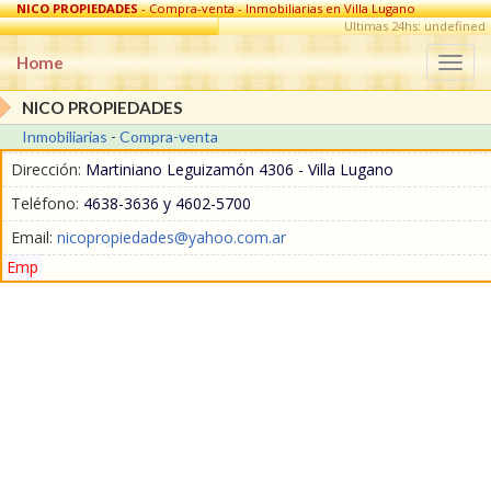
NICO PROPIEDADES
- Compra-venta - Inmobiliarias en Villa Lugano
Ultimas 24hs: undefined
Home
Togg
navi
NICO PROPIEDADES
Inmobiliarias
-
Compra-venta
Dirección:
Martiniano Leguizamón 4306 - Villa Lugano
Teléfono:
4638-3636 y 4602-5700
Email:
nicopropiedades@yahoo.com.ar
Emp